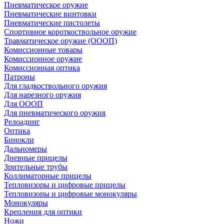
Пневматическое оружие
Пневматические винтовки
Пневматические пистолеты
Спортивное короткоствольное оружие
Травматическое оружие (ОООП)
Комиссионные товары
Комиссионное оружие
Комиссионная оптика
Патроны
Для гладкоствольного оружия
Для нарезного оружия
Для ОООП
Для пневматического оружия
Релоадинг
Оптика
Бинокли
Дальномеры
Дневные прицелы
Зрительные трубы
Коллиматорные прицелы
Тепловизоры и цифровые прицелы
Тепловизоры и цифровые монокуляры
Монокуляры
Крепления для оптики
Ножи