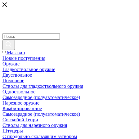
Магазин
Новые поступления
Оружие
Гладкоствольное оружие
Двуствольное
Помповое
Стволы для гладкоствольного оружия
Одноствольное
Самозарядное (полуавтоматическое)
Нарезное оружие
Комбинированное
Самозарядное (полуавтоматическое)
Со скобой Генри
Стволы для нарезного оружия
Штуцеры
С продольно-скользящим затвором