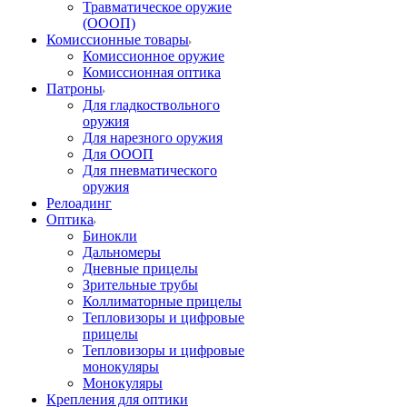
Травматическое оружие
(ОООП)
Комиссионные товары
Комиссионное оружие
Комиссионная оптика
Патроны
Для гладкоствольного
оружия
Для нарезного оружия
Для ОООП
Для пневматического
оружия
Релоадинг
Оптика
Бинокли
Дальномеры
Дневные прицелы
Зрительные трубы
Коллиматорные прицелы
Тепловизоры и цифровые
прицелы
Тепловизоры и цифровые
монокуляры
Монокуляры
Крепления для оптики