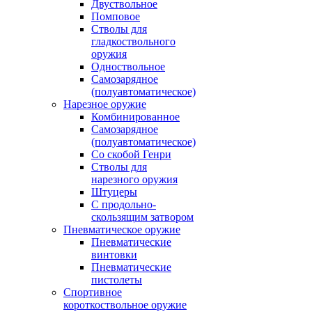
Двуствольное
Помповое
Стволы для
гладкоствольного
оружия
Одноствольное
Самозарядное
(полуавтоматическое)
Нарезное оружие
Комбинированное
Самозарядное
(полуавтоматическое)
Со скобой Генри
Стволы для
нарезного оружия
Штуцеры
С продольно-
скользящим затвором
Пневматическое оружие
Пневматические
винтовки
Пневматические
пистолеты
Спортивное
короткоствольное оружие