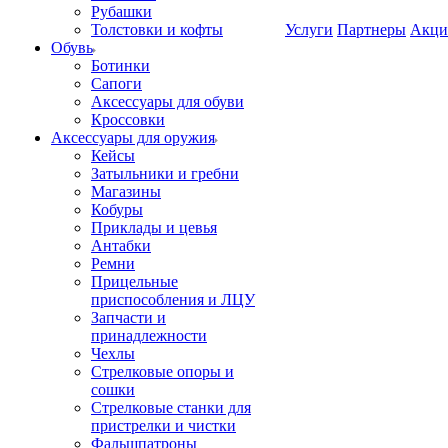
Рубашки
Толстовки и кофты
Услуги
Партнеры
Акци
Обувь
Ботинки
Сапоги
Аксессуары для обуви
Кроссовки
Аксессуары для оружия
Кейсы
Затыльники и гребни
Магазины
Кобуры
Приклады и цевья
Антабки
Ремни
Прицельные
приспособления и ЛЦУ
Запчасти и
принадлежности
Чехлы
Стрелковые опоры и
сошки
Стрелковые станки для
пристрелки и чистки
Фальшпатроны