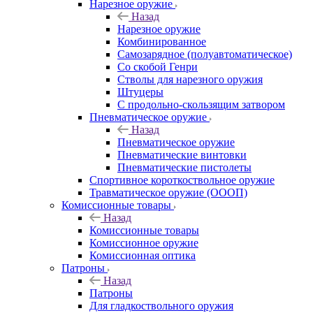
Нарезное оружие
Назад
Нарезное оружие
Комбинированное
Самозарядное (полуавтоматическое)
Со скобой Генри
Стволы для нарезного оружия
Штуцеры
С продольно-скользящим затвором
Пневматическое оружие
Назад
Пневматическое оружие
Пневматические винтовки
Пневматические пистолеты
Спортивное короткоствольное оружие
Травматическое оружие (ОООП)
Комиссионные товары
Назад
Комиссионные товары
Комиссионное оружие
Комиссионная оптика
Патроны
Назад
Патроны
Для гладкоствольного оружия