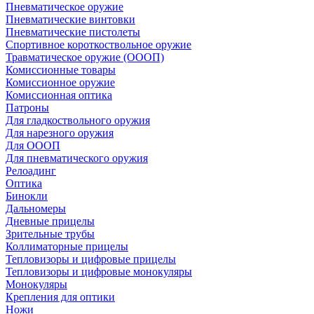
Пневматическое оружие
Пневматические винтовки
Пневматические пистолеты
Спортивное короткоствольное оружие
Травматическое оружие (ОООП)
Комиссионные товары
Комиссионное оружие
Комиссионная оптика
Патроны
Для гладкоствольного оружия
Для нарезного оружия
Для ОООП
Для пневматического оружия
Релоадинг
Оптика
Бинокли
Дальномеры
Дневные прицелы
Зрительные трубы
Коллиматорные прицелы
Тепловизоры и цифровые прицелы
Тепловизоры и цифровые монокуляры
Монокуляры
Крепления для оптики
Ножи