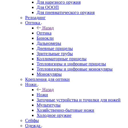
Для нарезного оружия
Для ОООП
Для пневматического оружия
Релоадинг
Оптика
Назад
Оптика
Бинокли
Дальномеры
Дневные прицелы
Зрительные трубы
Коллиматорные прицелы
Тепловизоры и цифровые прицелы
Тепловизоры и цифровые монокуляры
Монокуляры
Крепления для оптики
Ножи
Назад
Ножи
Заточные устройства и точилки для ножей
Мультитулы
Хозяйственно-бытовые ножи
Холодное оружие
Сейфы
Одежда