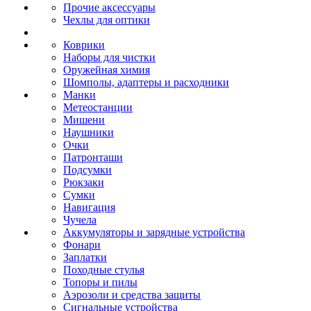
Прочие аксессуары
Чехлы для оптики
Коврики
Наборы для чистки
Оружейная химия
Шомполы, адаптеры и расходники
Манки
Метеостанции
Мишени
Наушники
Очки
Патронташи
Подсумки
Рюкзаки
Сумки
Навигация
Чучела
Аккумуляторы и зарядные устройства
Фонари
Заплатки
Походные стулья
Топоры и пилы
Аэрозоли и средства защиты
Сигнальные устройства