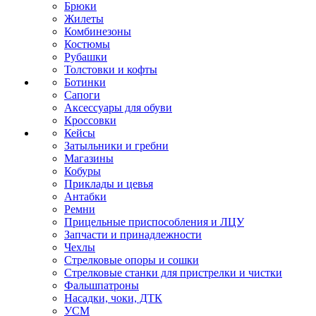
Брюки
Жилеты
Комбинезоны
Костюмы
Рубашки
Толстовки и кофты
Ботинки
Сапоги
Аксессуары для обуви
Кроссовки
Кейсы
Затыльники и гребни
Магазины
Кобуры
Приклады и цевья
Антабки
Ремни
Прицельные приспособления и ЛЦУ
Запчасти и принадлежности
Чехлы
Стрелковые опоры и сошки
Стрелковые станки для пристрелки и чистки
Фальшпатроны
Насадки, чоки, ДТК
УСМ