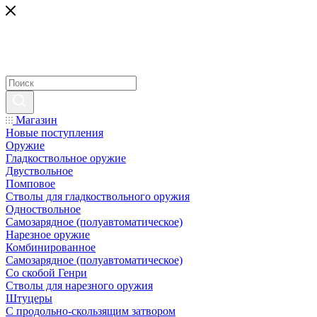
Магазин
Новые поступления
Оружие
Гладкоствольное оружие
Двуствольное
Помповое
Стволы для гладкоствольного оружия
Одноствольное
Самозарядное (полуавтоматическое)
Нарезное оружие
Комбинированное
Самозарядное (полуавтоматическое)
Со скобой Генри
Стволы для нарезного оружия
Штуцеры
С продольно-скользящим затвором