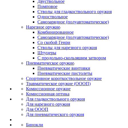
Двуствольное
Помповое
Стволы для гладкоствольного оружия
Одноствольное
Самозарядное (полуавтоматическое)
Нарезное оружие
Комбинированное
Самозарядное (полуавтоматическое)
Со скобой Генри
Стволы для нарезного оружия
Штуцеры
С продольно-скользящим затвором
Пневматическое оружие
Пневматические винтовки
Пневматические пистолеты
Спортивное короткоствольное оружие
Травматическое оружие (ОООП)
Комиссионное оружие
Комиссионная оптика
Для гладкоствольного оружия
Для нарезного оружия
Для ОООП
Для пневматического оружия
Бинокли