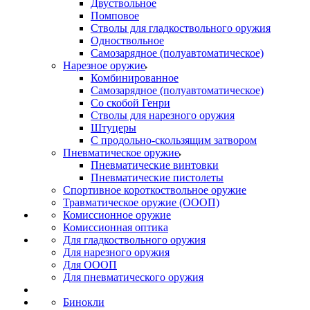
Двуствольное
Помповое
Стволы для гладкоствольного оружия
Одноствольное
Самозарядное (полуавтоматическое)
Нарезное оружие
Комбинированное
Самозарядное (полуавтоматическое)
Со скобой Генри
Стволы для нарезного оружия
Штуцеры
С продольно-скользящим затвором
Пневматическое оружие
Пневматические винтовки
Пневматические пистолеты
Спортивное короткоствольное оружие
Травматическое оружие (ОООП)
Комиссионное оружие
Комиссионная оптика
Для гладкоствольного оружия
Для нарезного оружия
Для ОООП
Для пневматического оружия
Бинокли