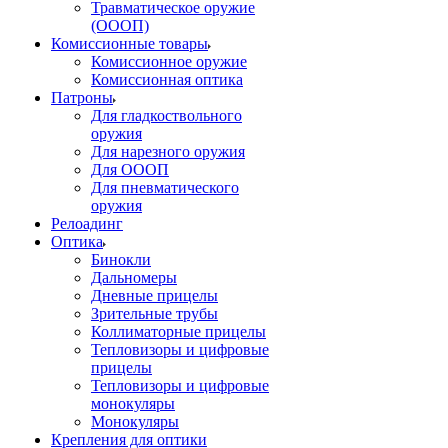
Травматическое оружие
(ОООП)
Комиссионные товары
Комиссионное оружие
Комиссионная оптика
Патроны
Для гладкоствольного
оружия
Для нарезного оружия
Для ОООП
Для пневматического
оружия
Релоадинг
Оптика
Бинокли
Дальномеры
Дневные прицелы
Зрительные трубы
Коллиматорные прицелы
Тепловизоры и цифровые
прицелы
Тепловизоры и цифровые
монокуляры
Монокуляры
Крепления для оптики