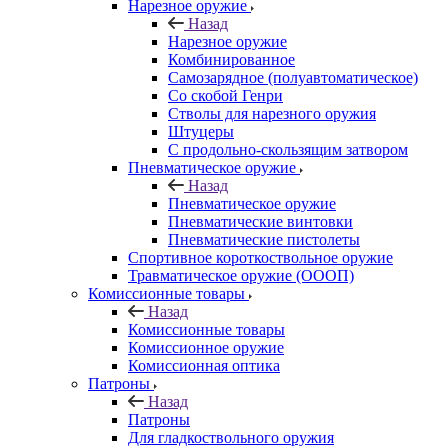
Нарезное оружие
Назад
Нарезное оружие
Комбинированное
Самозарядное (полуавтоматическое)
Со скобой Генри
Стволы для нарезного оружия
Штуцеры
С продольно-скользящим затвором
Пневматическое оружие
Назад
Пневматическое оружие
Пневматические винтовки
Пневматические пистолеты
Спортивное короткоствольное оружие
Травматическое оружие (ОООП)
Комиссионные товары
Назад
Комиссионные товары
Комиссионное оружие
Комиссионная оптика
Патроны
Назад
Патроны
Для гладкоствольного оружия