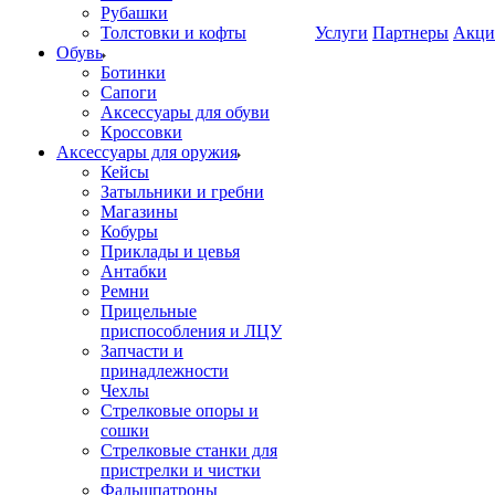
Рубашки
Толстовки и кофты
Услуги
Партнеры
Акци
Обувь
Ботинки
Сапоги
Аксессуары для обуви
Кроссовки
Аксессуары для оружия
Кейсы
Затыльники и гребни
Магазины
Кобуры
Приклады и цевья
Антабки
Ремни
Прицельные
приспособления и ЛЦУ
Запчасти и
принадлежности
Чехлы
Стрелковые опоры и
сошки
Стрелковые станки для
пристрелки и чистки
Фальшпатроны