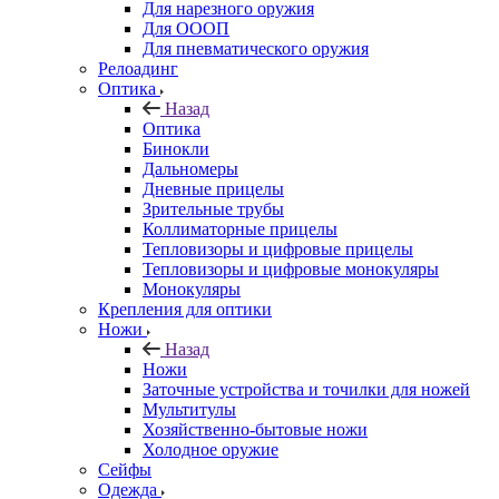
Для нарезного оружия
Для ОООП
Для пневматического оружия
Релоадинг
Оптика
Назад
Оптика
Бинокли
Дальномеры
Дневные прицелы
Зрительные трубы
Коллиматорные прицелы
Тепловизоры и цифровые прицелы
Тепловизоры и цифровые монокуляры
Монокуляры
Крепления для оптики
Ножи
Назад
Ножи
Заточные устройства и точилки для ножей
Мультитулы
Хозяйственно-бытовые ножи
Холодное оружие
Сейфы
Одежда