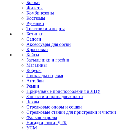
Брюки
Жилеты
Комбинезоны
Костюмы
Рубашки
Толстовки и кофты
Ботинки
Сапоги
Аксессуары для обуви
Кроссовки
Кейсы
Затыльники и гребни
Магазины
Кобуры
Приклады и цевья
Антабки
Ремни
Прицельные приспособления и ЛЦУ
Запчасти и принадлежности
Чехлы
Стрелковые опоры и сошки
Стрелковые станки для пристрелки и чистки
Фальшпатроны
Насадки, чоки, ДТК
УСМ