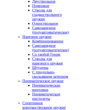
Двуствольное
Помповое
Стволы для
гладкоствольного
оружия
Одноствольное
Самозарядное
(полуавтоматическое)
Нарезное оружие
Комбинированное
Самозарядное
(полуавтоматическое)
Со скобой Генри
Стволы для
нарезного оружия
Штуцеры
С продольно-
скользящим затвором
Пневматическое оружие
Пневматические
винтовки
Пневматические
пистолеты
Спортивное
короткоствольное оружие