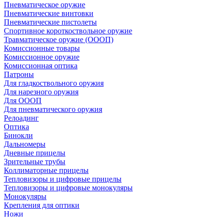
Пневматическое оружие
Пневматические винтовки
Пневматические пистолеты
Спортивное короткоствольное оружие
Травматическое оружие (ОООП)
Комиссионные товары
Комиссионное оружие
Комиссионная оптика
Патроны
Для гладкоствольного оружия
Для нарезного оружия
Для ОООП
Для пневматического оружия
Релоадинг
Оптика
Бинокли
Дальномеры
Дневные прицелы
Зрительные трубы
Коллиматорные прицелы
Тепловизоры и цифровые прицелы
Тепловизоры и цифровые монокуляры
Монокуляры
Крепления для оптики
Ножи