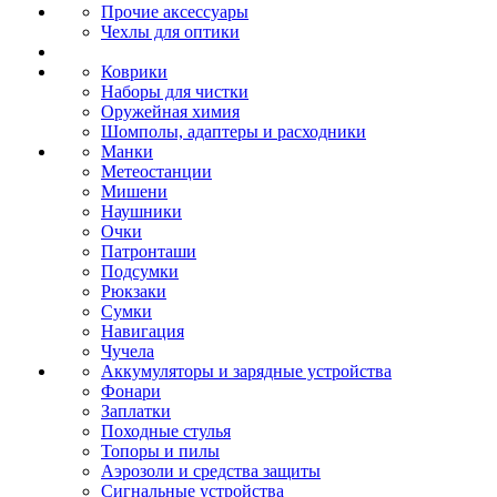
Прочие аксессуары
Чехлы для оптики
Коврики
Наборы для чистки
Оружейная химия
Шомполы, адаптеры и расходники
Манки
Метеостанции
Мишени
Наушники
Очки
Патронташи
Подсумки
Рюкзаки
Сумки
Навигация
Чучела
Аккумуляторы и зарядные устройства
Фонари
Заплатки
Походные стулья
Топоры и пилы
Аэрозоли и средства защиты
Сигнальные устройства