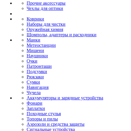
Прочие аксессуары
Чехлы для оптики
Коврики
Наборы для чистки
Оружейная химия
Шомполы, адаптеры и расходники
Манки
Метеостанции
Мишени
Наушники
Очки
Патронташи
Подсумки
Рюкзаки
Сумки
Навигация
Чучела
Аккумуляторы и зарядные устройства
Фонари
Заплатки
Походные стулья
Топоры и пилы
Аэрозоли и средства защиты
Сигнальные устройства