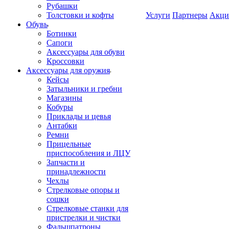
Рубашки
Толстовки и кофты
Услуги
Партнеры
Акци
Обувь
Ботинки
Сапоги
Аксессуары для обуви
Кроссовки
Аксессуары для оружия
Кейсы
Затыльники и гребни
Магазины
Кобуры
Приклады и цевья
Антабки
Ремни
Прицельные
приспособления и ЛЦУ
Запчасти и
принадлежности
Чехлы
Стрелковые опоры и
сошки
Стрелковые станки для
пристрелки и чистки
Фальшпатроны