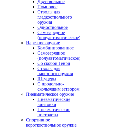
Двуствольное
Помповое
Стволы для
гладкоствольного
оружия
Одноствольное
Самозарядное
(полуавтоматическое)
Нарезное оружие
Комбинированное
Самозарядное
(полуавтоматическое)
Со скобой Генри
Стволы для
нарезного оружия
Штуцеры
С продольно-
скользящим затвором
Пневматическое оружие
Пневматические
винтовки
Пневматические
пистолеты
Спортивное
короткоствольное оружие