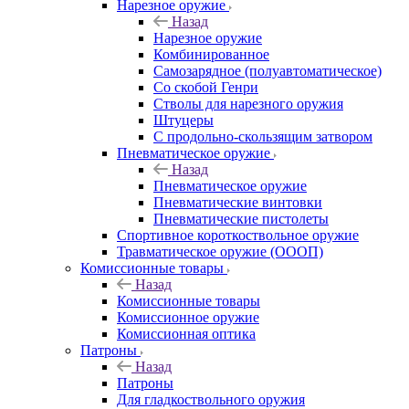
Нарезное оружие
Назад
Нарезное оружие
Комбинированное
Самозарядное (полуавтоматическое)
Со скобой Генри
Стволы для нарезного оружия
Штуцеры
С продольно-скользящим затвором
Пневматическое оружие
Назад
Пневматическое оружие
Пневматические винтовки
Пневматические пистолеты
Спортивное короткоствольное оружие
Травматическое оружие (ОООП)
Комиссионные товары
Назад
Комиссионные товары
Комиссионное оружие
Комиссионная оптика
Патроны
Назад
Патроны
Для гладкоствольного оружия