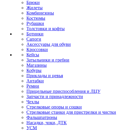
Брюки
Жилеты
Комбинезоны
Костюмы
Рубашки
Толстовки и кофты
Ботинки
Сапоги
Аксессуары для обуви
Кроссовки
Кейсы
Затыльники и гребни
Магазины
Кобуры
Приклады и цевья
Антабки
Ремни
Прицельные приспособления и ЛЦУ
Запчасти и принадлежности
Чехлы
Стрелковые опоры и сошки
Стрелковые станки для пристрелки и чистки
Фальшпатроны
Насадки, чоки, ДТК
УСМ