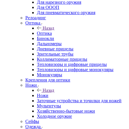
Для нарезного оружия
Для ОООП
Для пневматического оружия
Релоадинг
Оптика
Назад
Оптика
Бинокли
Дальномеры
Дневные прицелы
Зрительные трубы
Коллиматорные прицелы
Тепловизоры и цифровые прицелы
Тепловизоры и цифровые монокуляры
Монокуляры
Крепления для оптики
Ножи
Назад
Ножи
Заточные устройства и точилки для ножей
Мультитулы
Хозяйственно-бытовые ножи
Холодное оружие
Сейфы
Одежда