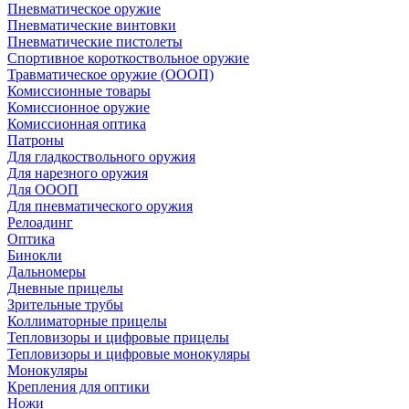
Пневматическое оружие
Пневматические винтовки
Пневматические пистолеты
Спортивное короткоствольное оружие
Травматическое оружие (ОООП)
Комиссионные товары
Комиссионное оружие
Комиссионная оптика
Патроны
Для гладкоствольного оружия
Для нарезного оружия
Для ОООП
Для пневматического оружия
Релоадинг
Оптика
Бинокли
Дальномеры
Дневные прицелы
Зрительные трубы
Коллиматорные прицелы
Тепловизоры и цифровые прицелы
Тепловизоры и цифровые монокуляры
Монокуляры
Крепления для оптики
Ножи