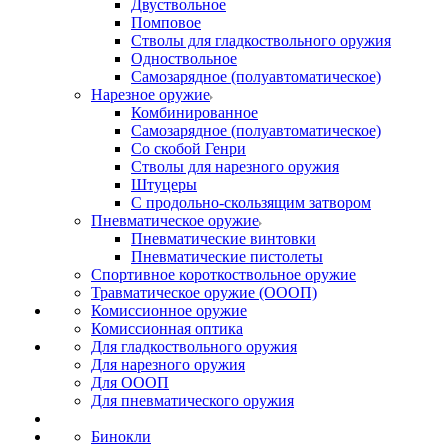
Двуствольное
Помповое
Стволы для гладкоствольного оружия
Одноствольное
Самозарядное (полуавтоматическое)
Нарезное оружие
Комбинированное
Самозарядное (полуавтоматическое)
Со скобой Генри
Стволы для нарезного оружия
Штуцеры
С продольно-скользящим затвором
Пневматическое оружие
Пневматические винтовки
Пневматические пистолеты
Спортивное короткоствольное оружие
Травматическое оружие (ОООП)
Комиссионное оружие
Комиссионная оптика
Для гладкоствольного оружия
Для нарезного оружия
Для ОООП
Для пневматического оружия
Бинокли