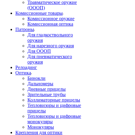
Травматическое оружие
(ОООП)
Комиссионные товары
Комиссионное оружие
Комиссионная оптика
Патроны
Для гладкоствольного
оружия
Для нарезного оружия
Для ОООП
Для пневматического
оружия
Релоадинг
Оптика
Бинокли
Дальномеры
Дневные прицелы
Зрительные трубы
Коллиматорные прицелы
Тепловизоры и цифровые
прицелы
Тепловизоры и цифровые
монокуляры
Монокуляры
Крепления для оптики