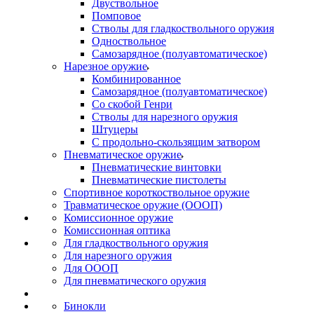
Двуствольное
Помповое
Стволы для гладкоствольного оружия
Одноствольное
Самозарядное (полуавтоматическое)
Нарезное оружие
Комбинированное
Самозарядное (полуавтоматическое)
Со скобой Генри
Стволы для нарезного оружия
Штуцеры
С продольно-скользящим затвором
Пневматическое оружие
Пневматические винтовки
Пневматические пистолеты
Спортивное короткоствольное оружие
Травматическое оружие (ОООП)
Комиссионное оружие
Комиссионная оптика
Для гладкоствольного оружия
Для нарезного оружия
Для ОООП
Для пневматического оружия
Бинокли