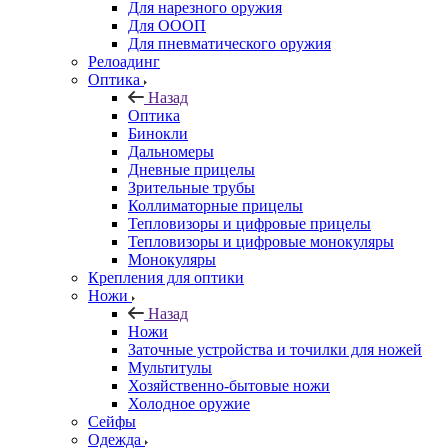
Для нарезного оружия
Для ОООП
Для пневматического оружия
Релоадинг
Оптика
Назад
Оптика
Бинокли
Дальномеры
Дневные прицелы
Зрительные трубы
Коллиматорные прицелы
Тепловизоры и цифровые прицелы
Тепловизоры и цифровые монокуляры
Монокуляры
Крепления для оптики
Ножи
Назад
Ножи
Заточные устройства и точилки для ножей
Мультитулы
Хозяйственно-бытовые ножи
Холодное оружие
Сейфы
Одежда