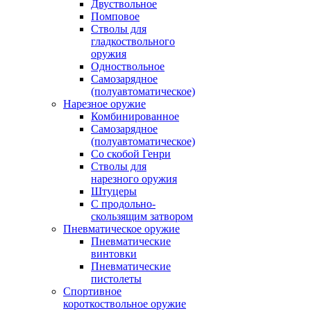
Двуствольное
Помповое
Стволы для
гладкоствольного
оружия
Одноствольное
Самозарядное
(полуавтоматическое)
Нарезное оружие
Комбинированное
Самозарядное
(полуавтоматическое)
Со скобой Генри
Стволы для
нарезного оружия
Штуцеры
С продольно-
скользящим затвором
Пневматическое оружие
Пневматические
винтовки
Пневматические
пистолеты
Спортивное
короткоствольное оружие