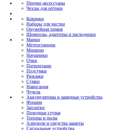
Прочие аксессуары
Чехлы для оптики
Коврики
Наборы для чистки
Оружейная химия
Шомполы, адаптеры и расходники
Манки
Метеостанции
Мишени
Наушники
Очки
Патронташи
Подсумки
Рюкзаки
Сумки
Навигация
Чучела
Аккумуляторы и зарядные устройства
Фонари
Заплатки
Походные стулья
Топоры и пилы
Аэрозоли и средства защиты
Сигнальные устройства