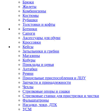
Брюки
Жилеты
Комбинезоны
Костюмы
Рубашки
Толстовки и кофты
Ботинки
Сапоги
Аксессуары для обуви
Кроссовки
Кейсы
Затыльники и гребни
Магазины
Кобуры
Приклады и цевья
Антабки
Ремни
Прицельные приспособления и ЛЦУ
Запчасти и принадлежности
Чехлы
Стрелковые опоры и сошки
Стрелковые станки для пристрелки и чистки
Фальшпатроны
Насадки, чоки, ДТК
УСМ