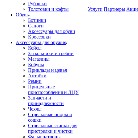
Рубашки
Толстовки и кофты
Услуги
Партнеры
Акци
Обувь
Ботинки
Сапоги
Аксессуары для обуви
Кроссовки
Аксессуары для оружия
Кейсы
Затыльники и гребни
Магазины
Кобуры
Приклады и цевья
Антабки
Ремни
Прицельные
приспособления и ЛЦУ
Запчасти и
принадлежности
Чехлы
Стрелковые опоры и
сошки
Стрелковые станки для
пристрелки и чистки
Фальшпатроны