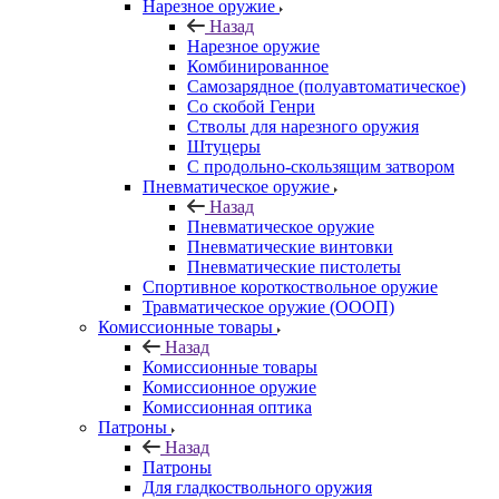
Нарезное оружие
Назад
Нарезное оружие
Комбинированное
Самозарядное (полуавтоматическое)
Со скобой Генри
Стволы для нарезного оружия
Штуцеры
С продольно-скользящим затвором
Пневматическое оружие
Назад
Пневматическое оружие
Пневматические винтовки
Пневматические пистолеты
Спортивное короткоствольное оружие
Травматическое оружие (ОООП)
Комиссионные товары
Назад
Комиссионные товары
Комиссионное оружие
Комиссионная оптика
Патроны
Назад
Патроны
Для гладкоствольного оружия