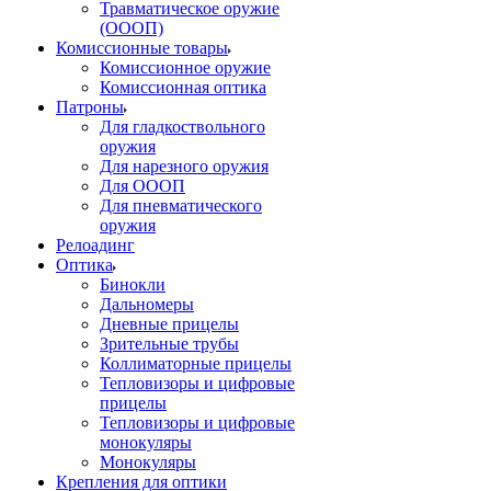
Травматическое оружие
(ОООП)
Комиссионные товары
Комиссионное оружие
Комиссионная оптика
Патроны
Для гладкоствольного
оружия
Для нарезного оружия
Для ОООП
Для пневматического
оружия
Релоадинг
Оптика
Бинокли
Дальномеры
Дневные прицелы
Зрительные трубы
Коллиматорные прицелы
Тепловизоры и цифровые
прицелы
Тепловизоры и цифровые
монокуляры
Монокуляры
Крепления для оптики