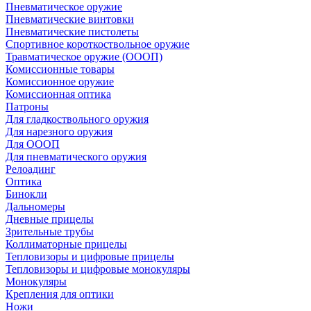
Пневматическое оружие
Пневматические винтовки
Пневматические пистолеты
Спортивное короткоствольное оружие
Травматическое оружие (ОООП)
Комиссионные товары
Комиссионное оружие
Комиссионная оптика
Патроны
Для гладкоствольного оружия
Для нарезного оружия
Для ОООП
Для пневматического оружия
Релоадинг
Оптика
Бинокли
Дальномеры
Дневные прицелы
Зрительные трубы
Коллиматорные прицелы
Тепловизоры и цифровые прицелы
Тепловизоры и цифровые монокуляры
Монокуляры
Крепления для оптики
Ножи