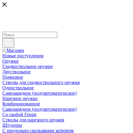
Магазин
Новые поступления
Оружие
Гладкоствольное оружие
Двуствольное
Помповое
Стволы для гладкоствольного оружия
Одноствольное
Самозарядное (полуавтоматическое)
Нарезное оружие
Комбинированное
Самозарядное (полуавтоматическое)
Со скобой Генри
Стволы для нарезного оружия
Штуцеры
С продольно-скользящим затвором