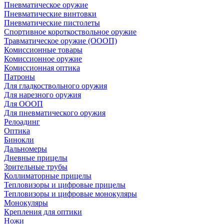
Пневматическое оружие
Пневматические винтовки
Пневматические пистолеты
Спортивное короткоствольное оружие
Травматическое оружие (ОООП)
Комиссионные товары
Комиссионное оружие
Комиссионная оптика
Патроны
Для гладкоствольного оружия
Для нарезного оружия
Для ОООП
Для пневматического оружия
Релоадинг
Оптика
Бинокли
Дальномеры
Дневные прицелы
Зрительные трубы
Коллиматорные прицелы
Тепловизоры и цифровые прицелы
Тепловизоры и цифровые монокуляры
Монокуляры
Крепления для оптики
Ножи