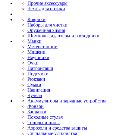
Прочие аксессуары
Чехлы для оптики
Коврики
Наборы для чистки
Оружейная химия
Шомполы, адаптеры и расходники
Манки
Метеостанции
Мишени
Наушники
Очки
Патронташи
Подсумки
Рюкзаки
Сумки
Навигация
Чучела
Аккумуляторы и зарядные устройства
Фонари
Заплатки
Походные стулья
Топоры и пилы
Аэрозоли и средства защиты
Сигнальные устройства