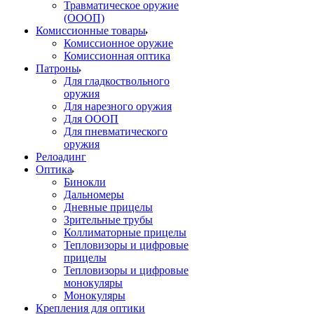
Травматическое оружие
(ОООП)
Комиссионные товары
Комиссионное оружие
Комиссионная оптика
Патроны
Для гладкоствольного
оружия
Для нарезного оружия
Для ОООП
Для пневматического
оружия
Релоадинг
Оптика
Бинокли
Дальномеры
Дневные прицелы
Зрительные трубы
Коллиматорные прицелы
Тепловизоры и цифровые
прицелы
Тепловизоры и цифровые
монокуляры
Монокуляры
Крепления для оптики