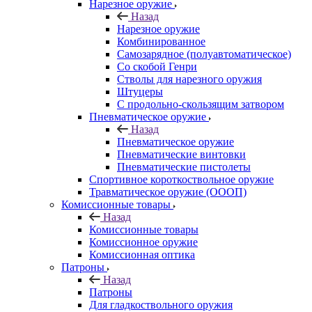
Нарезное оружие
Назад
Нарезное оружие
Комбинированное
Самозарядное (полуавтоматическое)
Со скобой Генри
Стволы для нарезного оружия
Штуцеры
С продольно-скользящим затвором
Пневматическое оружие
Назад
Пневматическое оружие
Пневматические винтовки
Пневматические пистолеты
Спортивное короткоствольное оружие
Травматическое оружие (ОООП)
Комиссионные товары
Назад
Комиссионные товары
Комиссионное оружие
Комиссионная оптика
Патроны
Назад
Патроны
Для гладкоствольного оружия