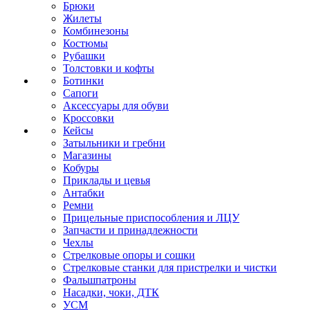
Брюки
Жилеты
Комбинезоны
Костюмы
Рубашки
Толстовки и кофты
Ботинки
Сапоги
Аксессуары для обуви
Кроссовки
Кейсы
Затыльники и гребни
Магазины
Кобуры
Приклады и цевья
Антабки
Ремни
Прицельные приспособления и ЛЦУ
Запчасти и принадлежности
Чехлы
Стрелковые опоры и сошки
Стрелковые станки для пристрелки и чистки
Фальшпатроны
Насадки, чоки, ДТК
УСМ