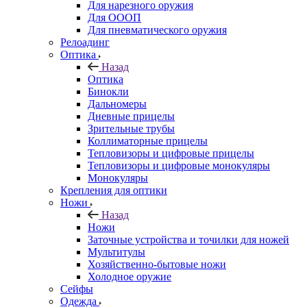
Для нарезного оружия
Для ОООП
Для пневматического оружия
Релоадинг
Оптика
Назад
Оптика
Бинокли
Дальномеры
Дневные прицелы
Зрительные трубы
Коллиматорные прицелы
Тепловизоры и цифровые прицелы
Тепловизоры и цифровые монокуляры
Монокуляры
Крепления для оптики
Ножи
Назад
Ножи
Заточные устройства и точилки для ножей
Мультитулы
Хозяйственно-бытовые ножи
Холодное оружие
Сейфы
Одежда