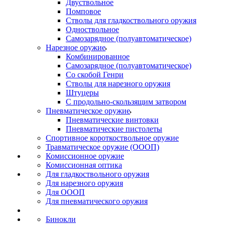
Двуствольное
Помповое
Стволы для гладкоствольного оружия
Одноствольное
Самозарядное (полуавтоматическое)
Нарезное оружие
Комбинированное
Самозарядное (полуавтоматическое)
Со скобой Генри
Стволы для нарезного оружия
Штуцеры
С продольно-скользящим затвором
Пневматическое оружие
Пневматические винтовки
Пневматические пистолеты
Спортивное короткоствольное оружие
Травматическое оружие (ОООП)
Комиссионное оружие
Комиссионная оптика
Для гладкоствольного оружия
Для нарезного оружия
Для ОООП
Для пневматического оружия
Бинокли