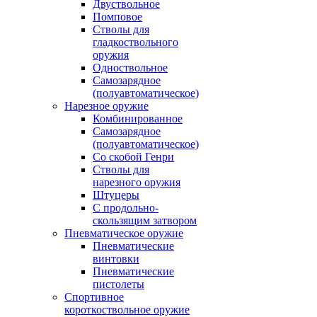
Двуствольное
Помповое
Стволы для
гладкоствольного
оружия
Одноствольное
Самозарядное
(полуавтоматическое)
Нарезное оружие
Комбинированное
Самозарядное
(полуавтоматическое)
Со скобой Генри
Стволы для
нарезного оружия
Штуцеры
С продольно-
скользящим затвором
Пневматическое оружие
Пневматические
винтовки
Пневматические
пистолеты
Спортивное
короткоствольное оружие