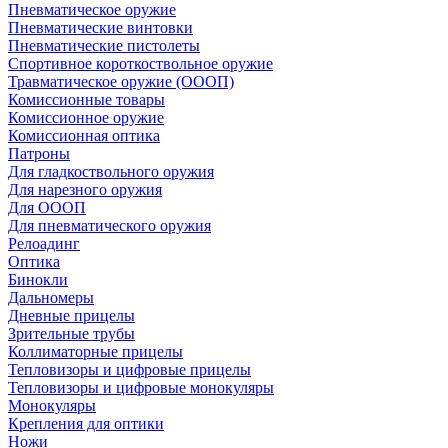
Пневматическое оружие
Пневматические винтовки
Пневматические пистолеты
Спортивное короткоствольное оружие
Травматическое оружие (ОООП)
Комиссионные товары
Комиссионное оружие
Комиссионная оптика
Патроны
Для гладкоствольного оружия
Для нарезного оружия
Для ОООП
Для пневматического оружия
Релоадинг
Оптика
Бинокли
Дальномеры
Дневные прицелы
Зрительные трубы
Коллиматорные прицелы
Тепловизоры и цифровые прицелы
Тепловизоры и цифровые монокуляры
Монокуляры
Крепления для оптики
Ножи