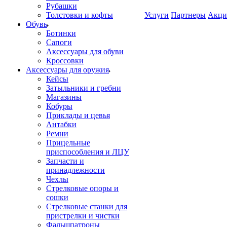
Рубашки
Толстовки и кофты
Услуги
Партнеры
Акци
Обувь
Ботинки
Сапоги
Аксессуары для обуви
Кроссовки
Аксессуары для оружия
Кейсы
Затыльники и гребни
Магазины
Кобуры
Приклады и цевья
Антабки
Ремни
Прицельные
приспособления и ЛЦУ
Запчасти и
принадлежности
Чехлы
Стрелковые опоры и
сошки
Стрелковые станки для
пристрелки и чистки
Фальшпатроны