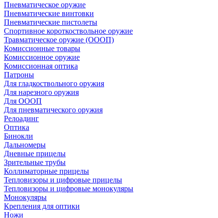
Пневматическое оружие
Пневматические винтовки
Пневматические пистолеты
Спортивное короткоствольное оружие
Травматическое оружие (ОООП)
Комиссионные товары
Комиссионное оружие
Комиссионная оптика
Патроны
Для гладкоствольного оружия
Для нарезного оружия
Для ОООП
Для пневматического оружия
Релоадинг
Оптика
Бинокли
Дальномеры
Дневные прицелы
Зрительные трубы
Коллиматорные прицелы
Тепловизоры и цифровые прицелы
Тепловизоры и цифровые монокуляры
Монокуляры
Крепления для оптики
Ножи