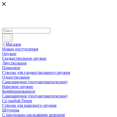
Магазин
Новые поступления
Оружие
Гладкоствольное оружие
Двуствольное
Помповое
Стволы для гладкоствольного оружия
Одноствольное
Самозарядное (полуавтоматическое)
Нарезное оружие
Комбинированное
Самозарядное (полуавтоматическое)
Со скобой Генри
Стволы для нарезного оружия
Штуцеры
С продольно-скользящим затвором