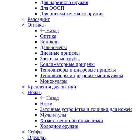
Для нарезного оружия
Для ОООП
Для пневматического оружия
Релоадинг
Оптика
Назад
Оптика
Бинокли
Дальномеры
Дневные прицелы
Зрительные трубы
Коллиматорные прицелы
Тепловизоры и цифровые прицелы
Тепловизоры и цифровые монокуляры
Монокуляры
Крепления для оптики
Ножи
Назад
Ножи
Заточные устройства и точилки для ножей
Мультитулы
Хозяйственно-бытовые ножи
Холодное оружие
Сейфы
Одежда