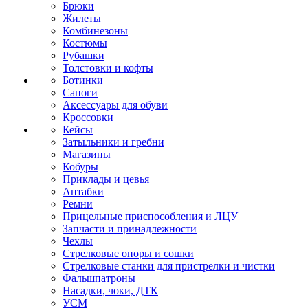
Брюки
Жилеты
Комбинезоны
Костюмы
Рубашки
Толстовки и кофты
Ботинки
Сапоги
Аксессуары для обуви
Кроссовки
Кейсы
Затыльники и гребни
Магазины
Кобуры
Приклады и цевья
Антабки
Ремни
Прицельные приспособления и ЛЦУ
Запчасти и принадлежности
Чехлы
Стрелковые опоры и сошки
Стрелковые станки для пристрелки и чистки
Фальшпатроны
Насадки, чоки, ДТК
УСМ