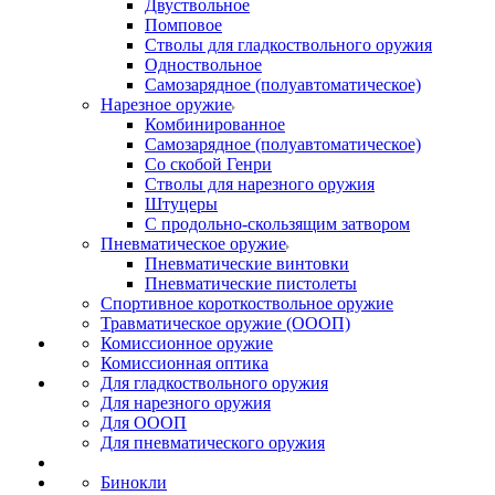
Двуствольное
Помповое
Стволы для гладкоствольного оружия
Одноствольное
Самозарядное (полуавтоматическое)
Нарезное оружие
Комбинированное
Самозарядное (полуавтоматическое)
Со скобой Генри
Стволы для нарезного оружия
Штуцеры
С продольно-скользящим затвором
Пневматическое оружие
Пневматические винтовки
Пневматические пистолеты
Спортивное короткоствольное оружие
Травматическое оружие (ОООП)
Комиссионное оружие
Комиссионная оптика
Для гладкоствольного оружия
Для нарезного оружия
Для ОООП
Для пневматического оружия
Бинокли