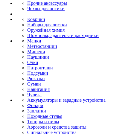
Прочие аксессуары
Чехлы для оптики
Коврики
Наборы для чистки
Оружейная химия
Шомполы, адаптеры и расходники
Манки
Метеостанции
Мишени
Наушники
Очки
Патронташи
Подсумки
Рюкзаки
Сумки
Навигация
Чучела
Аккумуляторы и зарядные устройства
Фонари
Заплатки
Походные стулья
Топоры и пилы
Аэрозоли и средства защиты
Сигнальные устройства