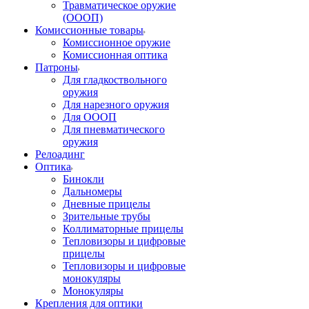
Травматическое оружие
(ОООП)
Комиссионные товары
Комиссионное оружие
Комиссионная оптика
Патроны
Для гладкоствольного
оружия
Для нарезного оружия
Для ОООП
Для пневматического
оружия
Релоадинг
Оптика
Бинокли
Дальномеры
Дневные прицелы
Зрительные трубы
Коллиматорные прицелы
Тепловизоры и цифровые
прицелы
Тепловизоры и цифровые
монокуляры
Монокуляры
Крепления для оптики