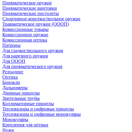
Пневматическое оружие
Пневматические винтовки
Пневматические пистолеты
Спортивное короткоствольное оружие
Травматическое оружие (ОООП)
Комиссионные товары
Комиссионное оружие
Комиссионная оптика
Патроны
Для гладкоствольного оружия
Для нарезного оружия
Для ОООП
Для пневматического оружия
Релоадинг
Оптика
Бинокли
Дальномеры
Дневные прицелы
Зрительные трубы
Коллиматорные прицелы
Тепловизоры и цифровые прицелы
Тепловизоры и цифровые монокуляры
Монокуляры
Крепления для оптики
Ножи