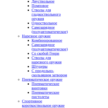
Двуствольное
Помповое
Стволы для
гладкоствольного
оружия
Одноствольное
Самозарядное
(полуавтоматическое)
Нарезное оружие
Комбинированное
Самозарядное
(полуавтоматическое)
Со скобой Генри
Стволы для
нарезного оружия
Штуцеры
С продольно-
скользящим затвором
Пневматическое оружие
Пневматические
винтовки
Пневматические
пистолеты
Спортивное
короткоствольное оружие