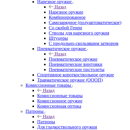
Нарезное оружие
Назад
Нарезное оружие
Комбинированное
Самозарядное (полуавтоматическое)
Со скобой Генри
Стволы для нарезного оружия
Штуцеры
С продольно-скользящим затвором
Пневматическое оружие
Назад
Пневматическое оружие
Пневматические винтовки
Пневматические пистолеты
Спортивное короткоствольное оружие
Травматическое оружие (ОООП)
Комиссионные товары
Назад
Комиссионные товары
Комиссионное оружие
Комиссионная оптика
Патроны
Назад
Патроны
Для гладкоствольного оружия