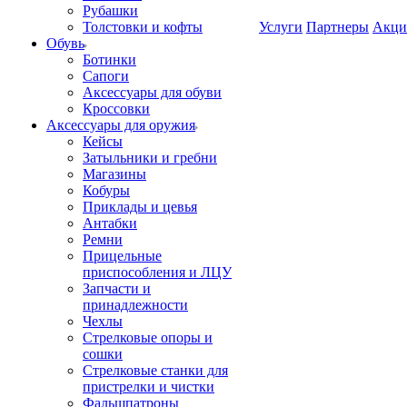
Рубашки
Толстовки и кофты
Услуги
Партнеры
Акци
Обувь
Ботинки
Сапоги
Аксессуары для обуви
Кроссовки
Аксессуары для оружия
Кейсы
Затыльники и гребни
Магазины
Кобуры
Приклады и цевья
Антабки
Ремни
Прицельные
приспособления и ЛЦУ
Запчасти и
принадлежности
Чехлы
Стрелковые опоры и
сошки
Стрелковые станки для
пристрелки и чистки
Фальшпатроны