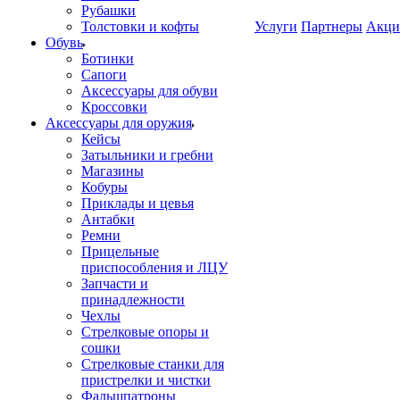
Рубашки
Толстовки и кофты
Услуги
Партнеры
Акци
Обувь
Ботинки
Сапоги
Аксессуары для обуви
Кроссовки
Аксессуары для оружия
Кейсы
Затыльники и гребни
Магазины
Кобуры
Приклады и цевья
Антабки
Ремни
Прицельные
приспособления и ЛЦУ
Запчасти и
принадлежности
Чехлы
Стрелковые опоры и
сошки
Стрелковые станки для
пристрелки и чистки
Фальшпатроны