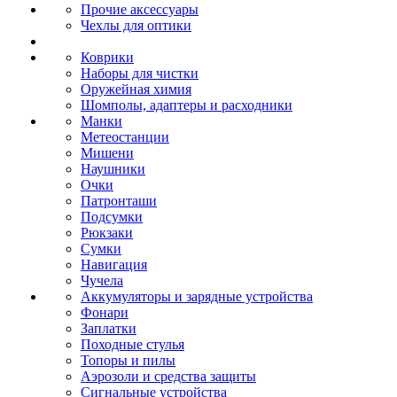
Прочие аксессуары
Чехлы для оптики
Коврики
Наборы для чистки
Оружейная химия
Шомполы, адаптеры и расходники
Манки
Метеостанции
Мишени
Наушники
Очки
Патронташи
Подсумки
Рюкзаки
Сумки
Навигация
Чучела
Аккумуляторы и зарядные устройства
Фонари
Заплатки
Походные стулья
Топоры и пилы
Аэрозоли и средства защиты
Сигнальные устройства