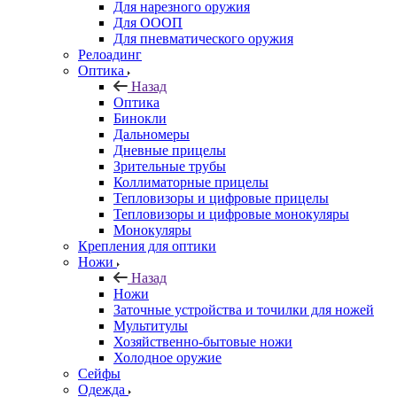
Для нарезного оружия
Для ОООП
Для пневматического оружия
Релоадинг
Оптика
Назад
Оптика
Бинокли
Дальномеры
Дневные прицелы
Зрительные трубы
Коллиматорные прицелы
Тепловизоры и цифровые прицелы
Тепловизоры и цифровые монокуляры
Монокуляры
Крепления для оптики
Ножи
Назад
Ножи
Заточные устройства и точилки для ножей
Мультитулы
Хозяйственно-бытовые ножи
Холодное оружие
Сейфы
Одежда