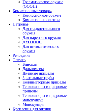
Травматическое оружие
(ОООП)
Комиссионные товары
Комиссионное оружие
Комиссионная оптика
Патроны
Для гладкоствольного
оружия
Для нарезного оружия
Для ОООП
Для пневматического
оружия
Релоадинг
Оптика
Бинокли
Дальномеры
Дневные прицелы
Зрительные трубы
Коллиматорные прицелы
Тепловизоры и цифровые
прицелы
Тепловизоры и цифровые
монокуляры
Монокуляры
Крепления для оптики