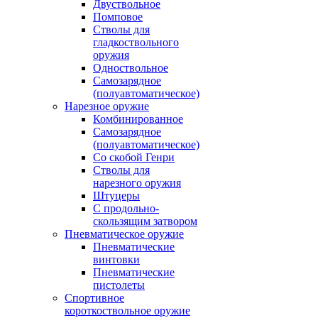
Двуствольное
Помповое
Стволы для
гладкоствольного
оружия
Одноствольное
Самозарядное
(полуавтоматическое)
Нарезное оружие
Комбинированное
Самозарядное
(полуавтоматическое)
Со скобой Генри
Стволы для
нарезного оружия
Штуцеры
С продольно-
скользящим затвором
Пневматическое оружие
Пневматические
винтовки
Пневматические
пистолеты
Спортивное
короткоствольное оружие