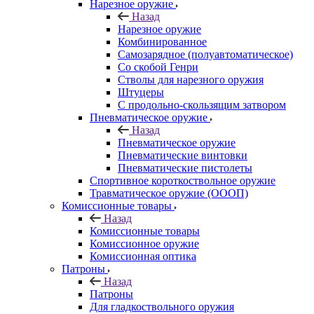
Нарезное оружие
Назад
Нарезное оружие
Комбинированное
Самозарядное (полуавтоматическое)
Со скобой Генри
Стволы для нарезного оружия
Штуцеры
С продольно-скользящим затвором
Пневматическое оружие
Назад
Пневматическое оружие
Пневматические винтовки
Пневматические пистолеты
Спортивное короткоствольное оружие
Травматическое оружие (ОООП)
Комиссионные товары
Назад
Комиссионные товары
Комиссионное оружие
Комиссионная оптика
Патроны
Назад
Патроны
Для гладкоствольного оружия