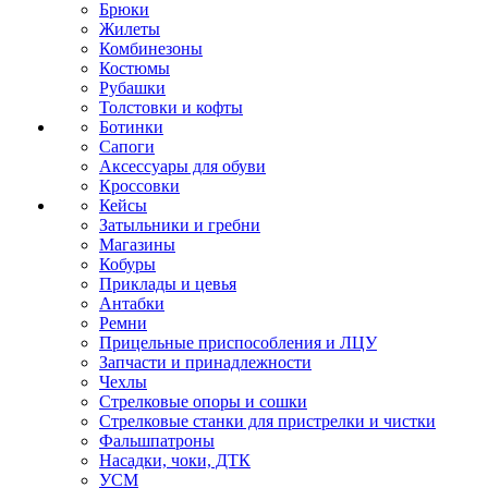
Брюки
Жилеты
Комбинезоны
Костюмы
Рубашки
Толстовки и кофты
Ботинки
Сапоги
Аксессуары для обуви
Кроссовки
Кейсы
Затыльники и гребни
Магазины
Кобуры
Приклады и цевья
Антабки
Ремни
Прицельные приспособления и ЛЦУ
Запчасти и принадлежности
Чехлы
Стрелковые опоры и сошки
Стрелковые станки для пристрелки и чистки
Фальшпатроны
Насадки, чоки, ДТК
УСМ