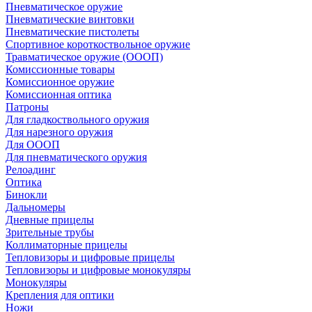
Пневматическое оружие
Пневматические винтовки
Пневматические пистолеты
Спортивное короткоствольное оружие
Травматическое оружие (ОООП)
Комиссионные товары
Комиссионное оружие
Комиссионная оптика
Патроны
Для гладкоствольного оружия
Для нарезного оружия
Для ОООП
Для пневматического оружия
Релоадинг
Оптика
Бинокли
Дальномеры
Дневные прицелы
Зрительные трубы
Коллиматорные прицелы
Тепловизоры и цифровые прицелы
Тепловизоры и цифровые монокуляры
Монокуляры
Крепления для оптики
Ножи