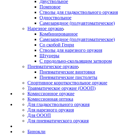
Двуствольное
Помповое
Стволы для гладкоствольного оружия
Одноствольное
Самозарядное (полуавтоматическое)
Нарезное оружие
Комбинированное
Самозарядное (полуавтоматическое)
Со скобой Генри
Стволы для нарезного оружия
Штуцеры
С продольно-скользящим затвором
Пневматическое оружие
Пневматические винтовки
Пневматические пистолеты
Спортивное короткоствольное оружие
Травматическое оружие (ОООП)
Комиссионное оружие
Комиссионная оптика
Для гладкоствольного оружия
Для нарезного оружия
Для ОООП
Для пневматического оружия
Бинокли