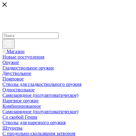
Магазин
Новые поступления
Оружие
Гладкоствольное оружие
Двуствольное
Помповое
Стволы для гладкоствольного оружия
Одноствольное
Самозарядное (полуавтоматическое)
Нарезное оружие
Комбинированное
Самозарядное (полуавтоматическое)
Со скобой Генри
Стволы для нарезного оружия
Штуцеры
С продольно-скользящим затвором