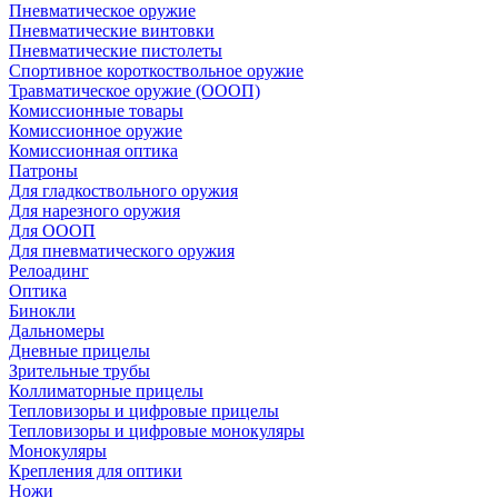
Пневматическое оружие
Пневматические винтовки
Пневматические пистолеты
Спортивное короткоствольное оружие
Травматическое оружие (ОООП)
Комиссионные товары
Комиссионное оружие
Комиссионная оптика
Патроны
Для гладкоствольного оружия
Для нарезного оружия
Для ОООП
Для пневматического оружия
Релоадинг
Оптика
Бинокли
Дальномеры
Дневные прицелы
Зрительные трубы
Коллиматорные прицелы
Тепловизоры и цифровые прицелы
Тепловизоры и цифровые монокуляры
Монокуляры
Крепления для оптики
Ножи