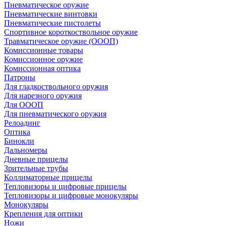
Пневматическое оружие
Пневматические винтовки
Пневматические пистолеты
Спортивное короткоствольное оружие
Травматическое оружие (ОООП)
Комиссионные товары
Комиссионное оружие
Комиссионная оптика
Патроны
Для гладкоствольного оружия
Для нарезного оружия
Для ОООП
Для пневматического оружия
Релоадинг
Оптика
Бинокли
Дальномеры
Дневные прицелы
Зрительные трубы
Коллиматорные прицелы
Тепловизоры и цифровые прицелы
Тепловизоры и цифровые монокуляры
Монокуляры
Крепления для оптики
Ножи