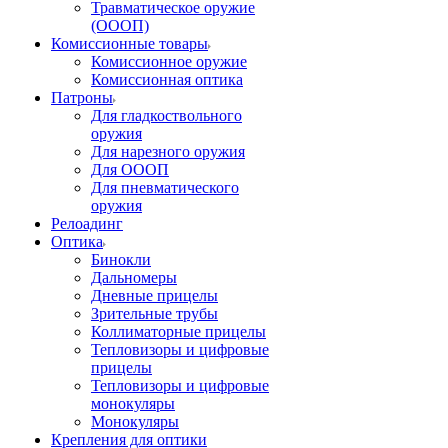
Травматическое оружие
(ОООП)
Комиссионные товары
Комиссионное оружие
Комиссионная оптика
Патроны
Для гладкоствольного
оружия
Для нарезного оружия
Для ОООП
Для пневматического
оружия
Релоадинг
Оптика
Бинокли
Дальномеры
Дневные прицелы
Зрительные трубы
Коллиматорные прицелы
Тепловизоры и цифровые
прицелы
Тепловизоры и цифровые
монокуляры
Монокуляры
Крепления для оптики