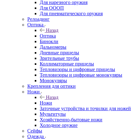
Для нарезного оружия
Для ОООП
Для пневматического оружия
Релоадинг
Оптика
Назад
Оптика
Бинокли
Дальномеры
Дневные прицелы
Зрительные трубы
Коллиматорные прицелы
Тепловизоры и цифровые прицелы
Тепловизоры и цифровые монокуляры
Монокуляры
Крепления для оптики
Ножи
Назад
Ножи
Заточные устройства и точилки для ножей
Мультитулы
Хозяйственно-бытовые ножи
Холодное оружие
Сейфы
Одежда