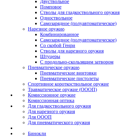
Двуствольное
Помповое
Стволы для гладкоствольного оружия
Одноствольное
Самозарядное (полуавтоматическое)
Нарезное оружие
Комбинированное
Самозарядное (полуавтоматическое)
Со скобой Генри
Стволы для нарезного оружия
Штуцеры
С продольно-скользящим затвором
Пневматическое оружие
Пневматические винтовки
Пневматические пистолеты
Спортивное короткоствольное оружие
Травматическое оружие (ОООП)
Комиссионное оружие
Комиссионная оптика
Для гладкоствольного оружия
Для нарезного оружия
Для ОООП
Для пневматического оружия
Бинокли