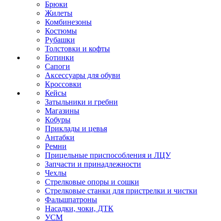
Брюки
Жилеты
Комбинезоны
Костюмы
Рубашки
Толстовки и кофты
Ботинки
Сапоги
Аксессуары для обуви
Кроссовки
Кейсы
Затыльники и гребни
Магазины
Кобуры
Приклады и цевья
Антабки
Ремни
Прицельные приспособления и ЛЦУ
Запчасти и принадлежности
Чехлы
Стрелковые опоры и сошки
Стрелковые станки для пристрелки и чистки
Фальшпатроны
Насадки, чоки, ДТК
УСМ