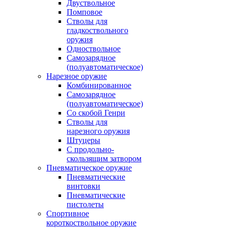
Двуствольное
Помповое
Стволы для
гладкоствольного
оружия
Одноствольное
Самозарядное
(полуавтоматическое)
Нарезное оружие
Комбинированное
Самозарядное
(полуавтоматическое)
Со скобой Генри
Стволы для
нарезного оружия
Штуцеры
С продольно-
скользящим затвором
Пневматическое оружие
Пневматические
винтовки
Пневматические
пистолеты
Спортивное
короткоствольное оружие