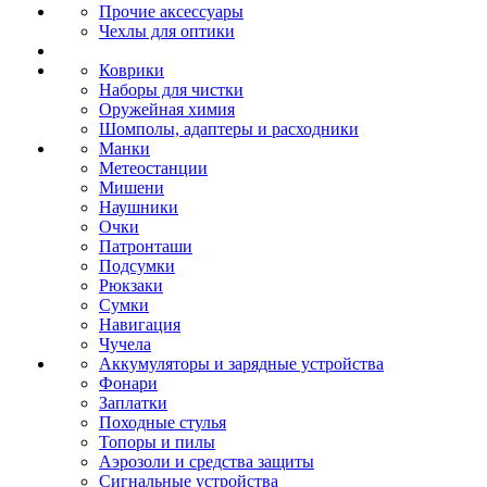
Прочие аксессуары
Чехлы для оптики
Коврики
Наборы для чистки
Оружейная химия
Шомполы, адаптеры и расходники
Манки
Метеостанции
Мишени
Наушники
Очки
Патронташи
Подсумки
Рюкзаки
Сумки
Навигация
Чучела
Аккумуляторы и зарядные устройства
Фонари
Заплатки
Походные стулья
Топоры и пилы
Аэрозоли и средства защиты
Сигнальные устройства