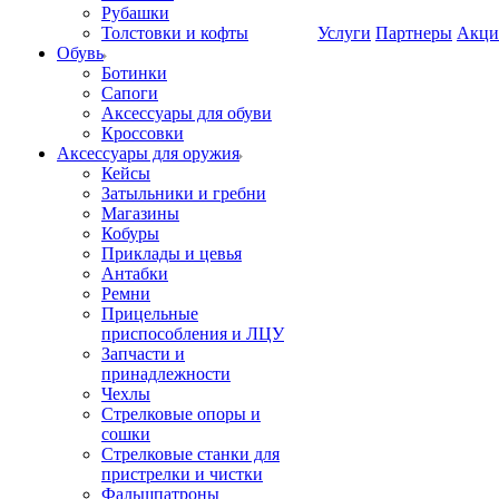
Рубашки
Толстовки и кофты
Услуги
Партнеры
Акци
Обувь
Ботинки
Сапоги
Аксессуары для обуви
Кроссовки
Аксессуары для оружия
Кейсы
Затыльники и гребни
Магазины
Кобуры
Приклады и цевья
Антабки
Ремни
Прицельные
приспособления и ЛЦУ
Запчасти и
принадлежности
Чехлы
Стрелковые опоры и
сошки
Стрелковые станки для
пристрелки и чистки
Фальшпатроны