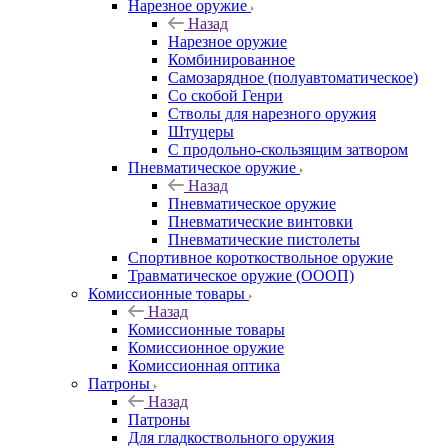
Нарезное оружие
Назад
Нарезное оружие
Комбинированное
Самозарядное (полуавтоматическое)
Со скобой Генри
Стволы для нарезного оружия
Штуцеры
С продольно-скользящим затвором
Пневматическое оружие
Назад
Пневматическое оружие
Пневматические винтовки
Пневматические пистолеты
Спортивное короткоствольное оружие
Травматическое оружие (ОООП)
Комиссионные товары
Назад
Комиссионные товары
Комиссионное оружие
Комиссионная оптика
Патроны
Назад
Патроны
Для гладкоствольного оружия