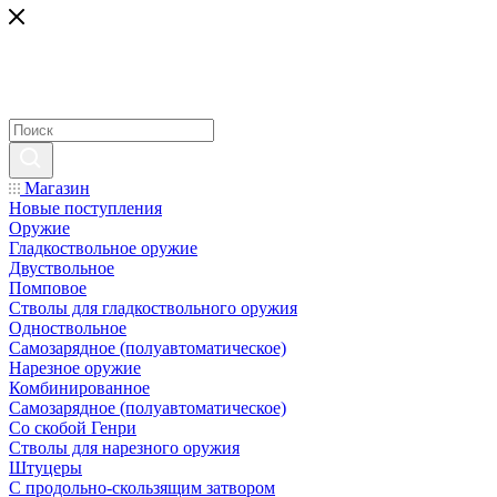
Магазин
Новые поступления
Оружие
Гладкоствольное оружие
Двуствольное
Помповое
Стволы для гладкоствольного оружия
Одноствольное
Самозарядное (полуавтоматическое)
Нарезное оружие
Комбинированное
Самозарядное (полуавтоматическое)
Со скобой Генри
Стволы для нарезного оружия
Штуцеры
С продольно-скользящим затвором