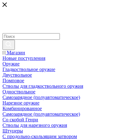
Магазин
Новые поступления
Оружие
Гладкоствольное оружие
Двуствольное
Помповое
Стволы для гладкоствольного оружия
Одноствольное
Самозарядное (полуавтоматическое)
Нарезное оружие
Комбинированное
Самозарядное (полуавтоматическое)
Со скобой Генри
Стволы для нарезного оружия
Штуцеры
С продольно-скользящим затвором