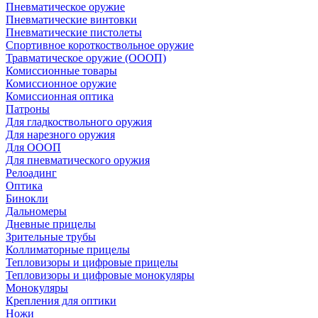
Пневматическое оружие
Пневматические винтовки
Пневматические пистолеты
Спортивное короткоствольное оружие
Травматическое оружие (ОООП)
Комиссионные товары
Комиссионное оружие
Комиссионная оптика
Патроны
Для гладкоствольного оружия
Для нарезного оружия
Для ОООП
Для пневматического оружия
Релоадинг
Оптика
Бинокли
Дальномеры
Дневные прицелы
Зрительные трубы
Коллиматорные прицелы
Тепловизоры и цифровые прицелы
Тепловизоры и цифровые монокуляры
Монокуляры
Крепления для оптики
Ножи