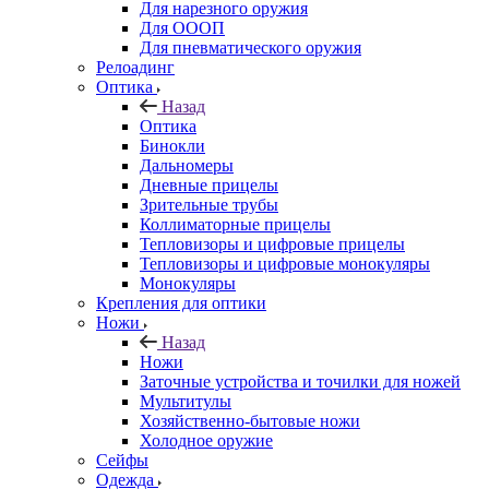
Для нарезного оружия
Для ОООП
Для пневматического оружия
Релоадинг
Оптика
Назад
Оптика
Бинокли
Дальномеры
Дневные прицелы
Зрительные трубы
Коллиматорные прицелы
Тепловизоры и цифровые прицелы
Тепловизоры и цифровые монокуляры
Монокуляры
Крепления для оптики
Ножи
Назад
Ножи
Заточные устройства и точилки для ножей
Мультитулы
Хозяйственно-бытовые ножи
Холодное оружие
Сейфы
Одежда