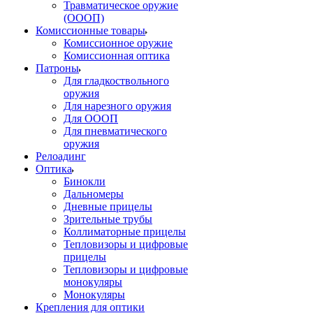
Травматическое оружие
(ОООП)
Комиссионные товары
Комиссионное оружие
Комиссионная оптика
Патроны
Для гладкоствольного
оружия
Для нарезного оружия
Для ОООП
Для пневматического
оружия
Релоадинг
Оптика
Бинокли
Дальномеры
Дневные прицелы
Зрительные трубы
Коллиматорные прицелы
Тепловизоры и цифровые
прицелы
Тепловизоры и цифровые
монокуляры
Монокуляры
Крепления для оптики