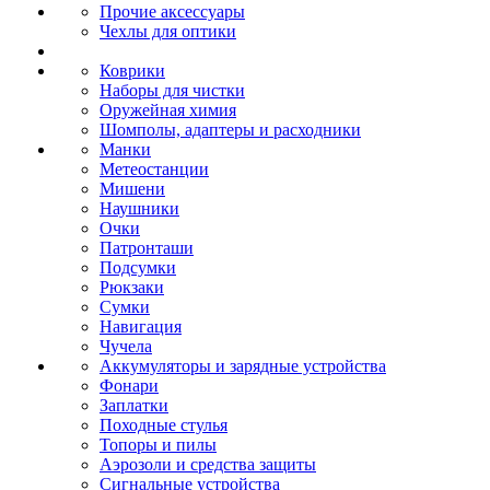
Прочие аксессуары
Чехлы для оптики
Коврики
Наборы для чистки
Оружейная химия
Шомполы, адаптеры и расходники
Манки
Метеостанции
Мишени
Наушники
Очки
Патронташи
Подсумки
Рюкзаки
Сумки
Навигация
Чучела
Аккумуляторы и зарядные устройства
Фонари
Заплатки
Походные стулья
Топоры и пилы
Аэрозоли и средства защиты
Сигнальные устройства