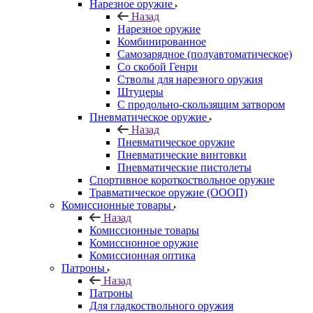
Нарезное оружие
Назад
Нарезное оружие
Комбинированное
Самозарядное (полуавтоматическое)
Со скобой Генри
Стволы для нарезного оружия
Штуцеры
С продольно-скользящим затвором
Пневматическое оружие
Назад
Пневматическое оружие
Пневматические винтовки
Пневматические пистолеты
Спортивное короткоствольное оружие
Травматическое оружие (ОООП)
Комиссионные товары
Назад
Комиссионные товары
Комиссионное оружие
Комиссионная оптика
Патроны
Назад
Патроны
Для гладкоствольного оружия