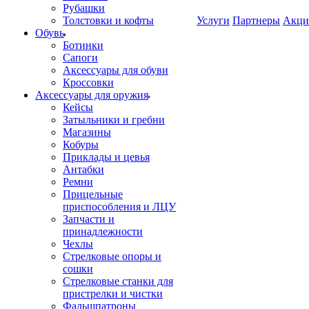
Рубашки
Толстовки и кофты
Услуги
Партнеры
Акци
Обувь
Ботинки
Сапоги
Аксессуары для обуви
Кроссовки
Аксессуары для оружия
Кейсы
Затыльники и гребни
Магазины
Кобуры
Приклады и цевья
Антабки
Ремни
Прицельные
приспособления и ЛЦУ
Запчасти и
принадлежности
Чехлы
Стрелковые опоры и
сошки
Стрелковые станки для
пристрелки и чистки
Фальшпатроны