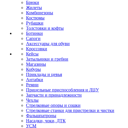
Брюки
Жилеты
Комбинезоны
Костюмы
Рубашки
Толстовки и кофты
Ботинки
Сапоги
Аксессуары для обуви
Кроссовки
Кейсы
Затыльники и гребни
Магазины
Кобуры
Приклады и цевья
Антабки
Ремни
Прицельные приспособления и ЛЦУ
Запчасти и принадлежности
Чехлы
Стрелковые опоры и сошки
Стрелковые станки для пристрелки и чистки
Фальшпатроны
Насадки, чоки, ДТК
УСМ