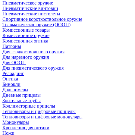
Пневматическое оружие
Пневматические винтовки
Пневматические пистолеты
Спортивное короткоствольное оружие
Травматическое оружие (ОООП)
Комиссионные товары
Комиссионное оружие
Комиссионная оптика
Патроны
Для гладкоствольного оружия
Для нарезного оружия
Для ОООП
Для пневматического оружия
Релоадинг
Оптика
Бинокли
Дальномеры
Дневные прицелы
Зрительные трубы
Коллиматорные прицелы
Тепловизоры и цифровые прицелы
Тепловизоры и цифровые монокуляры
Монокуляры
Крепления для оптики
Ножи