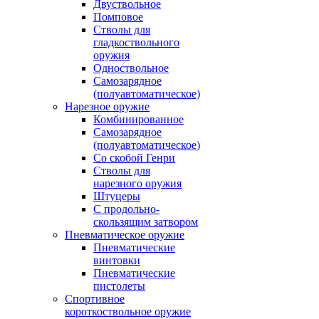
Двуствольное
Помповое
Стволы для
гладкоствольного
оружия
Одноствольное
Самозарядное
(полуавтоматическое)
Нарезное оружие
Комбинированное
Самозарядное
(полуавтоматическое)
Со скобой Генри
Стволы для
нарезного оружия
Штуцеры
С продольно-
скользящим затвором
Пневматическое оружие
Пневматические
винтовки
Пневматические
пистолеты
Спортивное
короткоствольное оружие