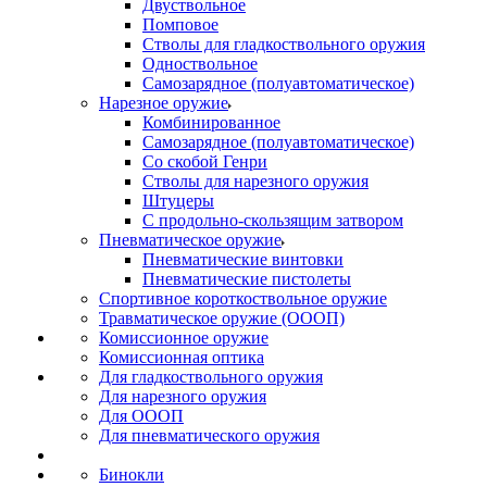
Двуствольное
Помповое
Стволы для гладкоствольного оружия
Одноствольное
Самозарядное (полуавтоматическое)
Нарезное оружие
Комбинированное
Самозарядное (полуавтоматическое)
Со скобой Генри
Стволы для нарезного оружия
Штуцеры
С продольно-скользящим затвором
Пневматическое оружие
Пневматические винтовки
Пневматические пистолеты
Спортивное короткоствольное оружие
Травматическое оружие (ОООП)
Комиссионное оружие
Комиссионная оптика
Для гладкоствольного оружия
Для нарезного оружия
Для ОООП
Для пневматического оружия
Бинокли