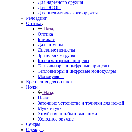
Для нарезного оружия
Для ОООП
Для пневматического оружия
Релоадинг
Оптика
Назад
Оптика
Бинокли
Дальномеры
Дневные прицелы
Зрительные трубы
Коллиматорные прицелы
Тепловизоры и цифровые прицелы
Тепловизоры и цифровые монокуляры
Монокуляры
Крепления для оптики
Ножи
Назад
Ножи
Заточные устройства и точилки для ножей
Мультитулы
Хозяйственно-бытовые ножи
Холодное оружие
Сейфы
Одежда