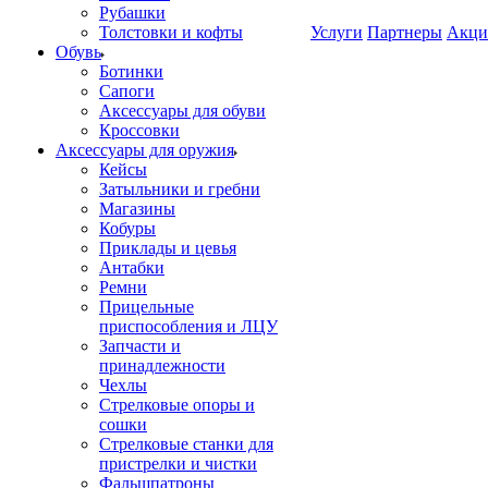
Рубашки
Толстовки и кофты
Услуги
Партнеры
Акци
Обувь
Ботинки
Сапоги
Аксессуары для обуви
Кроссовки
Аксессуары для оружия
Кейсы
Затыльники и гребни
Магазины
Кобуры
Приклады и цевья
Антабки
Ремни
Прицельные
приспособления и ЛЦУ
Запчасти и
принадлежности
Чехлы
Стрелковые опоры и
сошки
Стрелковые станки для
пристрелки и чистки
Фальшпатроны