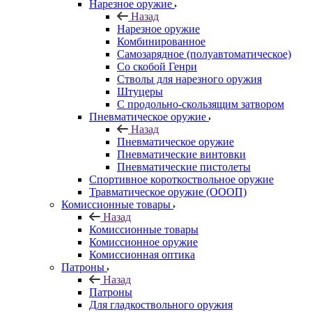
Нарезное оружие
Назад
Нарезное оружие
Комбинированное
Самозарядное (полуавтоматическое)
Со скобой Генри
Стволы для нарезного оружия
Штуцеры
С продольно-скользящим затвором
Пневматическое оружие
Назад
Пневматическое оружие
Пневматические винтовки
Пневматические пистолеты
Спортивное короткоствольное оружие
Травматическое оружие (ОООП)
Комиссионные товары
Назад
Комиссионные товары
Комиссионное оружие
Комиссионная оптика
Патроны
Назад
Патроны
Для гладкоствольного оружия