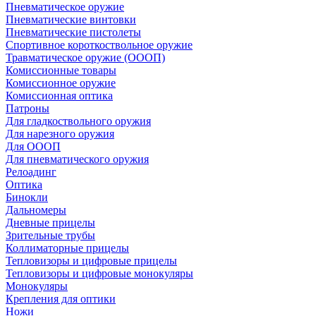
Пневматическое оружие
Пневматические винтовки
Пневматические пистолеты
Спортивное короткоствольное оружие
Травматическое оружие (ОООП)
Комиссионные товары
Комиссионное оружие
Комиссионная оптика
Патроны
Для гладкоствольного оружия
Для нарезного оружия
Для ОООП
Для пневматического оружия
Релоадинг
Оптика
Бинокли
Дальномеры
Дневные прицелы
Зрительные трубы
Коллиматорные прицелы
Тепловизоры и цифровые прицелы
Тепловизоры и цифровые монокуляры
Монокуляры
Крепления для оптики
Ножи