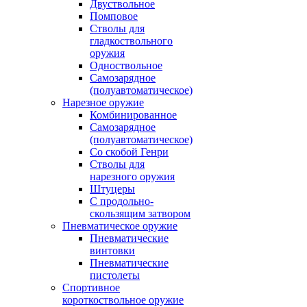
Двуствольное
Помповое
Стволы для
гладкоствольного
оружия
Одноствольное
Самозарядное
(полуавтоматическое)
Нарезное оружие
Комбинированное
Самозарядное
(полуавтоматическое)
Со скобой Генри
Стволы для
нарезного оружия
Штуцеры
С продольно-
скользящим затвором
Пневматическое оружие
Пневматические
винтовки
Пневматические
пистолеты
Спортивное
короткоствольное оружие