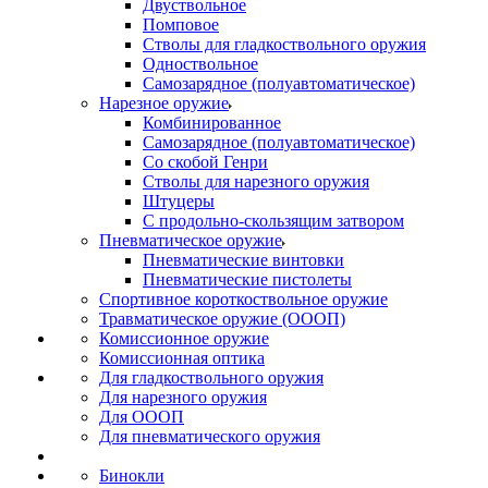
Двуствольное
Помповое
Стволы для гладкоствольного оружия
Одноствольное
Самозарядное (полуавтоматическое)
Нарезное оружие
Комбинированное
Самозарядное (полуавтоматическое)
Со скобой Генри
Стволы для нарезного оружия
Штуцеры
С продольно-скользящим затвором
Пневматическое оружие
Пневматические винтовки
Пневматические пистолеты
Спортивное короткоствольное оружие
Травматическое оружие (ОООП)
Комиссионное оружие
Комиссионная оптика
Для гладкоствольного оружия
Для нарезного оружия
Для ОООП
Для пневматического оружия
Бинокли