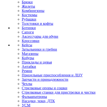
Брюки
Жилеты
Комбинезоны
Костюмы
Рубашки
Толстовки и кофты
Ботинки
Сапоги
Аксессуары для обуви
Кроссовки
Кейсы
Затыльники и гребни
Магазины
Кобуры
Приклады и цевья
Антабки
Ремни
Прицельные приспособления и ЛЦУ
Запчасти и принадлежности
Чехлы
Стрелковые опоры и сошки
Стрелковые станки для пристрелки и чистки
Фальшпатроны
Насадки, чоки, ДТК
УСМ