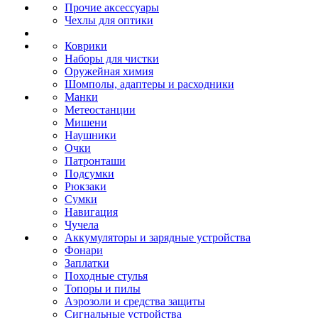
Прочие аксессуары
Чехлы для оптики
Коврики
Наборы для чистки
Оружейная химия
Шомполы, адаптеры и расходники
Манки
Метеостанции
Мишени
Наушники
Очки
Патронташи
Подсумки
Рюкзаки
Сумки
Навигация
Чучела
Аккумуляторы и зарядные устройства
Фонари
Заплатки
Походные стулья
Топоры и пилы
Аэрозоли и средства защиты
Сигнальные устройства