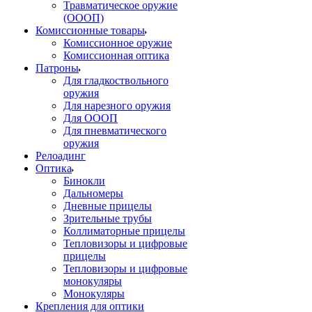
Травматическое оружие
(ОООП)
Комиссионные товары
Комиссионное оружие
Комиссионная оптика
Патроны
Для гладкоствольного
оружия
Для нарезного оружия
Для ОООП
Для пневматического
оружия
Релоадинг
Оптика
Бинокли
Дальномеры
Дневные прицелы
Зрительные трубы
Коллиматорные прицелы
Тепловизоры и цифровые
прицелы
Тепловизоры и цифровые
монокуляры
Монокуляры
Крепления для оптики