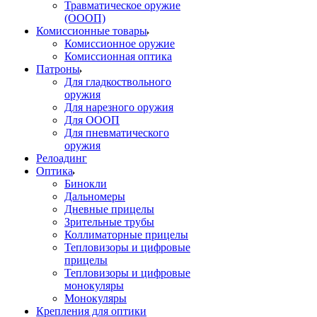
Травматическое оружие
(ОООП)
Комиссионные товары
Комиссионное оружие
Комиссионная оптика
Патроны
Для гладкоствольного
оружия
Для нарезного оружия
Для ОООП
Для пневматического
оружия
Релоадинг
Оптика
Бинокли
Дальномеры
Дневные прицелы
Зрительные трубы
Коллиматорные прицелы
Тепловизоры и цифровые
прицелы
Тепловизоры и цифровые
монокуляры
Монокуляры
Крепления для оптики