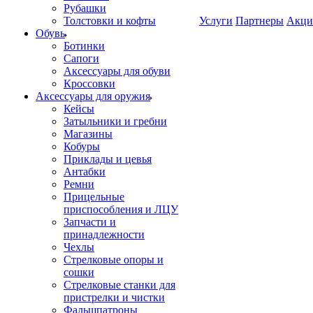
Рубашки
Толстовки и кофты
Услуги
Партнеры
Акци
Обувь
Ботинки
Сапоги
Аксессуары для обуви
Кроссовки
Аксессуары для оружия
Кейсы
Затыльники и гребни
Магазины
Кобуры
Приклады и цевья
Антабки
Ремни
Прицельные
приспособления и ЛЦУ
Запчасти и
принадлежности
Чехлы
Стрелковые опоры и
сошки
Стрелковые станки для
пристрелки и чистки
Фальшпатроны