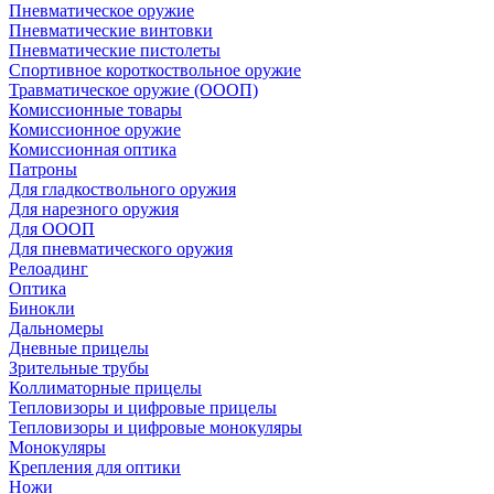
Пневматическое оружие
Пневматические винтовки
Пневматические пистолеты
Спортивное короткоствольное оружие
Травматическое оружие (ОООП)
Комиссионные товары
Комиссионное оружие
Комиссионная оптика
Патроны
Для гладкоствольного оружия
Для нарезного оружия
Для ОООП
Для пневматического оружия
Релоадинг
Оптика
Бинокли
Дальномеры
Дневные прицелы
Зрительные трубы
Коллиматорные прицелы
Тепловизоры и цифровые прицелы
Тепловизоры и цифровые монокуляры
Монокуляры
Крепления для оптики
Ножи