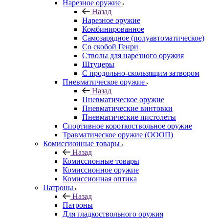
Нарезное оружие
Назад
Нарезное оружие
Комбинированное
Самозарядное (полуавтоматическое)
Со скобой Генри
Стволы для нарезного оружия
Штуцеры
С продольно-скользящим затвором
Пневматическое оружие
Назад
Пневматическое оружие
Пневматические винтовки
Пневматические пистолеты
Спортивное короткоствольное оружие
Травматическое оружие (ОООП)
Комиссионные товары
Назад
Комиссионные товары
Комиссионное оружие
Комиссионная оптика
Патроны
Назад
Патроны
Для гладкоствольного оружия