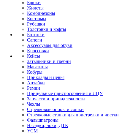
Брюки
Жилеты
Комбинезоны
Костюмы
Рубашки
Толстовки и кофты
Ботинки
Сапоги
Аксессуары для обуви
Кроссовки
Кейсы
Затыльники и гребни
Магазины
Кобуры
Приклады и цевья
Антабки
Ремни
Прицельные приспособления и ЛЦУ
Запчасти и принадлежности
Чехлы
Стрелковые опоры и сошки
Стрелковые станки для пристрелки и чистки
Фальшпатроны
Насадки, чоки, ДТК
УСМ