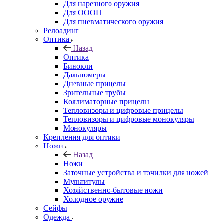
Для нарезного оружия
Для ОООП
Для пневматического оружия
Релоадинг
Оптика
Назад
Оптика
Бинокли
Дальномеры
Дневные прицелы
Зрительные трубы
Коллиматорные прицелы
Тепловизоры и цифровые прицелы
Тепловизоры и цифровые монокуляры
Монокуляры
Крепления для оптики
Ножи
Назад
Ножи
Заточные устройства и точилки для ножей
Мультитулы
Хозяйственно-бытовые ножи
Холодное оружие
Сейфы
Одежда