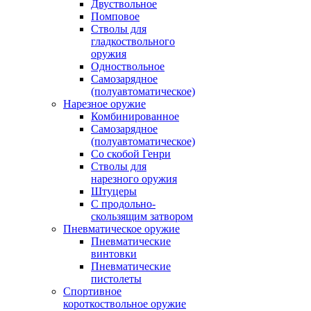
Двуствольное
Помповое
Стволы для
гладкоствольного
оружия
Одноствольное
Самозарядное
(полуавтоматическое)
Нарезное оружие
Комбинированное
Самозарядное
(полуавтоматическое)
Со скобой Генри
Стволы для
нарезного оружия
Штуцеры
С продольно-
скользящим затвором
Пневматическое оружие
Пневматические
винтовки
Пневматические
пистолеты
Спортивное
короткоствольное оружие