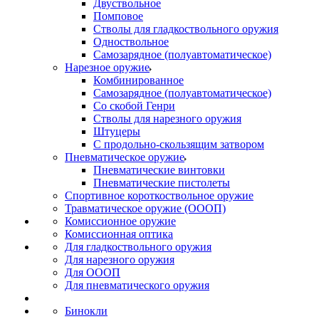
Двуствольное
Помповое
Стволы для гладкоствольного оружия
Одноствольное
Самозарядное (полуавтоматическое)
Нарезное оружие
Комбинированное
Самозарядное (полуавтоматическое)
Со скобой Генри
Стволы для нарезного оружия
Штуцеры
С продольно-скользящим затвором
Пневматическое оружие
Пневматические винтовки
Пневматические пистолеты
Спортивное короткоствольное оружие
Травматическое оружие (ОООП)
Комиссионное оружие
Комиссионная оптика
Для гладкоствольного оружия
Для нарезного оружия
Для ОООП
Для пневматического оружия
Бинокли