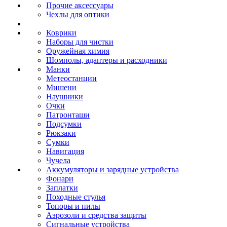
Прочие аксессуары
Чехлы для оптики
Коврики
Наборы для чистки
Оружейная химия
Шомполы, адаптеры и расходники
Манки
Метеостанции
Мишени
Наушники
Очки
Патронташи
Подсумки
Рюкзаки
Сумки
Навигация
Чучела
Аккумуляторы и зарядные устройства
Фонари
Заплатки
Походные стулья
Топоры и пилы
Аэрозоли и средства защиты
Сигнальные устройства