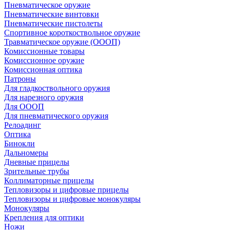
Пневматическое оружие
Пневматические винтовки
Пневматические пистолеты
Спортивное короткоствольное оружие
Травматическое оружие (ОООП)
Комиссионные товары
Комиссионное оружие
Комиссионная оптика
Патроны
Для гладкоствольного оружия
Для нарезного оружия
Для ОООП
Для пневматического оружия
Релоадинг
Оптика
Бинокли
Дальномеры
Дневные прицелы
Зрительные трубы
Коллиматорные прицелы
Тепловизоры и цифровые прицелы
Тепловизоры и цифровые монокуляры
Монокуляры
Крепления для оптики
Ножи