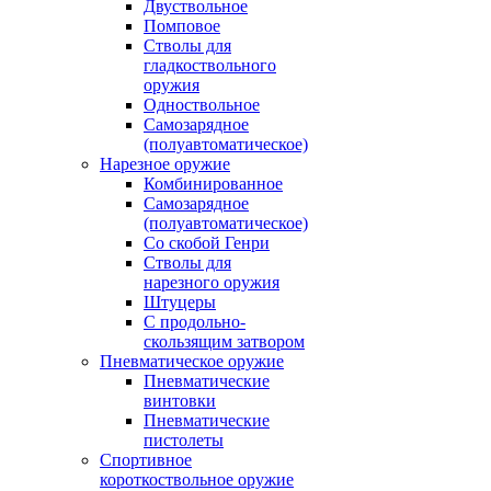
Двуствольное
Помповое
Стволы для
гладкоствольного
оружия
Одноствольное
Самозарядное
(полуавтоматическое)
Нарезное оружие
Комбинированное
Самозарядное
(полуавтоматическое)
Со скобой Генри
Стволы для
нарезного оружия
Штуцеры
С продольно-
скользящим затвором
Пневматическое оружие
Пневматические
винтовки
Пневматические
пистолеты
Спортивное
короткоствольное оружие