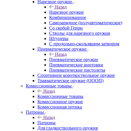
Нарезное оружие
Назад
Нарезное оружие
Комбинированное
Самозарядное (полуавтоматическое)
Со скобой Генри
Стволы для нарезного оружия
Штуцеры
С продольно-скользящим затвором
Пневматическое оружие
Назад
Пневматическое оружие
Пневматические винтовки
Пневматические пистолеты
Спортивное короткоствольное оружие
Травматическое оружие (ОООП)
Комиссионные товары
Назад
Комиссионные товары
Комиссионное оружие
Комиссионная оптика
Патроны
Назад
Патроны
Для гладкоствольного оружия