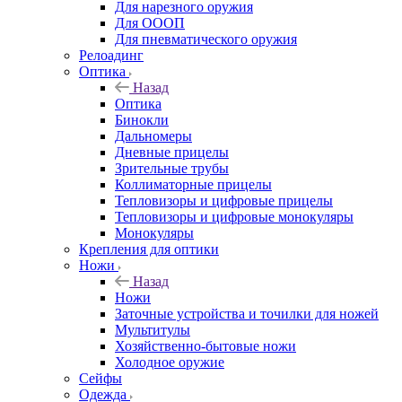
Для нарезного оружия
Для ОООП
Для пневматического оружия
Релоадинг
Оптика
Назад
Оптика
Бинокли
Дальномеры
Дневные прицелы
Зрительные трубы
Коллиматорные прицелы
Тепловизоры и цифровые прицелы
Тепловизоры и цифровые монокуляры
Монокуляры
Крепления для оптики
Ножи
Назад
Ножи
Заточные устройства и точилки для ножей
Мультитулы
Хозяйственно-бытовые ножи
Холодное оружие
Сейфы
Одежда