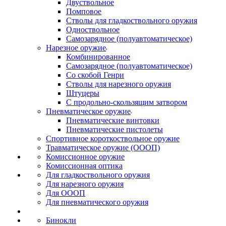
Двуствольное
Помповое
Стволы для гладкоствольного оружия
Одноствольное
Самозарядное (полуавтоматическое)
Нарезное оружие
Комбинированное
Самозарядное (полуавтоматическое)
Со скобой Генри
Стволы для нарезного оружия
Штуцеры
С продольно-скользящим затвором
Пневматическое оружие
Пневматические винтовки
Пневматические пистолеты
Спортивное короткоствольное оружие
Травматическое оружие (ОООП)
Комиссионное оружие
Комиссионная оптика
Для гладкоствольного оружия
Для нарезного оружия
Для ОООП
Для пневматического оружия
Бинокли