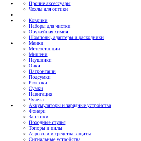
Прочие аксессуары
Чехлы для оптики
Коврики
Наборы для чистки
Оружейная химия
Шомполы, адаптеры и расходники
Манки
Метеостанции
Мишени
Наушники
Очки
Патронташи
Подсумки
Рюкзаки
Сумки
Навигация
Чучела
Аккумуляторы и зарядные устройства
Фонари
Заплатки
Походные стулья
Топоры и пилы
Аэрозоли и средства защиты
Сигнальные устройства