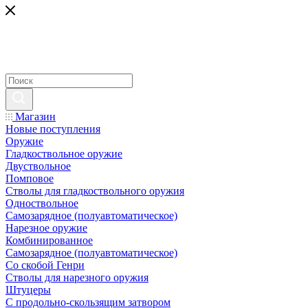
Магазин
Новые поступления
Оружие
Гладкоствольное оружие
Двуствольное
Помповое
Стволы для гладкоствольного оружия
Одноствольное
Самозарядное (полуавтоматическое)
Нарезное оружие
Комбинированное
Самозарядное (полуавтоматическое)
Со скобой Генри
Стволы для нарезного оружия
Штуцеры
С продольно-скользящим затвором