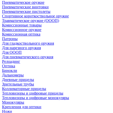
Пневматическое оружие
Пневматические винтовки
Пневматические пистолеты
Спортивное короткоствольное оружие
Травматическое оружие (ОООП)
Комиссионные товары
Комиссионное оружие
Комиссионная оптика
Патроны
Для гладкоствольного оружия
Для нарезного оружия
Для ОООП
Для пневматического оружия
Релоадинг
Оптика
Бинокли
Дальномеры
Дневные прицелы
Зрительные трубы
Коллиматорные прицелы
Тепловизоры и цифровые прицелы
Тепловизоры и цифровые монокуляры
Монокуляры
Крепления для оптики
Ножи