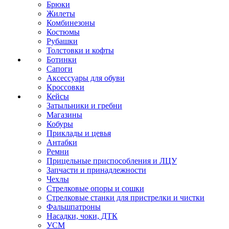
Брюки
Жилеты
Комбинезоны
Костюмы
Рубашки
Толстовки и кофты
Ботинки
Сапоги
Аксессуары для обуви
Кроссовки
Кейсы
Затыльники и гребни
Магазины
Кобуры
Приклады и цевья
Антабки
Ремни
Прицельные приспособления и ЛЦУ
Запчасти и принадлежности
Чехлы
Стрелковые опоры и сошки
Стрелковые станки для пристрелки и чистки
Фальшпатроны
Насадки, чоки, ДТК
УСМ