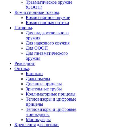
Травматическое оружие
(ОООП)
Комиссионные товары
Комиссионное оружие
Комиссионная оптика
Патроны
Для гладкоствольного
оружия
Для нарезного оружия
Для ОООП
Для пневматического
оружия
Релоадинг
Оптика
Бинокли
Дальномеры
Дневные прицелы
Зрительные трубы
Коллиматорные прицелы
Тепловизоры и цифровые
прицелы
Тепловизоры и цифровые
монокуляры
Монокуляры
Крепления для оптики