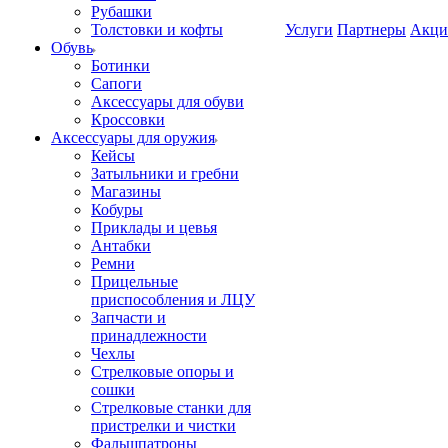
Рубашки
Толстовки и кофты
Услуги
Партнеры
Акци
Обувь
Ботинки
Сапоги
Аксессуары для обуви
Кроссовки
Аксессуары для оружия
Кейсы
Затыльники и гребни
Магазины
Кобуры
Приклады и цевья
Антабки
Ремни
Прицельные
приспособления и ЛЦУ
Запчасти и
принадлежности
Чехлы
Стрелковые опоры и
сошки
Стрелковые станки для
пристрелки и чистки
Фальшпатроны