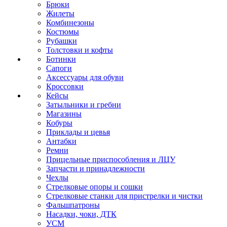
Брюки
Жилеты
Комбинезоны
Костюмы
Рубашки
Толстовки и кофты
Ботинки
Сапоги
Аксессуары для обуви
Кроссовки
Кейсы
Затыльники и гребни
Магазины
Кобуры
Приклады и цевья
Антабки
Ремни
Прицельные приспособления и ЛЦУ
Запчасти и принадлежности
Чехлы
Стрелковые опоры и сошки
Стрелковые станки для пристрелки и чистки
Фальшпатроны
Насадки, чоки, ДТК
УСМ