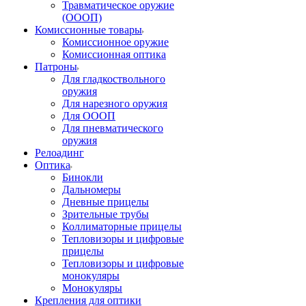
Травматическое оружие
(ОООП)
Комиссионные товары
Комиссионное оружие
Комиссионная оптика
Патроны
Для гладкоствольного
оружия
Для нарезного оружия
Для ОООП
Для пневматического
оружия
Релоадинг
Оптика
Бинокли
Дальномеры
Дневные прицелы
Зрительные трубы
Коллиматорные прицелы
Тепловизоры и цифровые
прицелы
Тепловизоры и цифровые
монокуляры
Монокуляры
Крепления для оптики