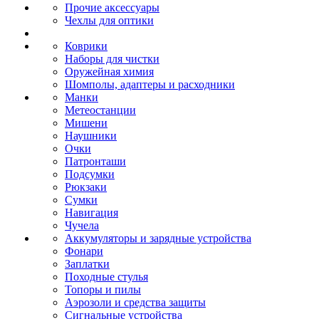
Прочие аксессуары
Чехлы для оптики
Коврики
Наборы для чистки
Оружейная химия
Шомполы, адаптеры и расходники
Манки
Метеостанции
Мишени
Наушники
Очки
Патронташи
Подсумки
Рюкзаки
Сумки
Навигация
Чучела
Аккумуляторы и зарядные устройства
Фонари
Заплатки
Походные стулья
Топоры и пилы
Аэрозоли и средства защиты
Сигнальные устройства