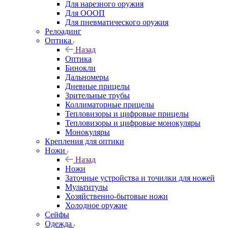
Для нарезного оружия
Для ОООП
Для пневматического оружия
Релоадинг
Оптика
Назад
Оптика
Бинокли
Дальномеры
Дневные прицелы
Зрительные трубы
Коллиматорные прицелы
Тепловизоры и цифровые прицелы
Тепловизоры и цифровые монокуляры
Монокуляры
Крепления для оптики
Ножи
Назад
Ножи
Заточные устройства и точилки для ножей
Мультитулы
Хозяйственно-бытовые ножи
Холодное оружие
Сейфы
Одежда