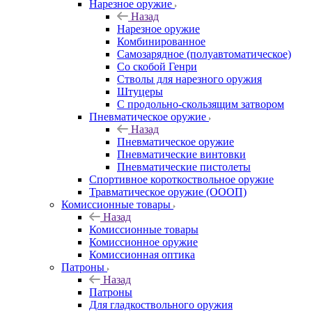
Нарезное оружие
Назад
Нарезное оружие
Комбинированное
Самозарядное (полуавтоматическое)
Со скобой Генри
Стволы для нарезного оружия
Штуцеры
С продольно-скользящим затвором
Пневматическое оружие
Назад
Пневматическое оружие
Пневматические винтовки
Пневматические пистолеты
Спортивное короткоствольное оружие
Травматическое оружие (ОООП)
Комиссионные товары
Назад
Комиссионные товары
Комиссионное оружие
Комиссионная оптика
Патроны
Назад
Патроны
Для гладкоствольного оружия