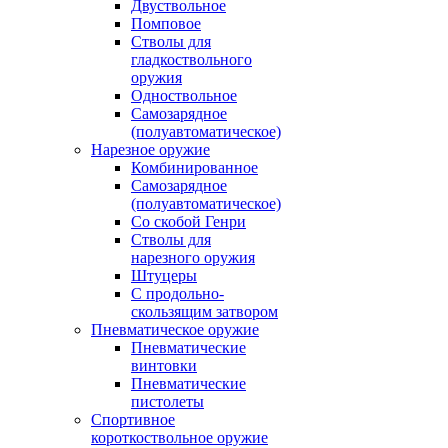
Двуствольное
Помповое
Стволы для
гладкоствольного
оружия
Одноствольное
Самозарядное
(полуавтоматическое)
Нарезное оружие
Комбинированное
Самозарядное
(полуавтоматическое)
Со скобой Генри
Стволы для
нарезного оружия
Штуцеры
С продольно-
скользящим затвором
Пневматическое оружие
Пневматические
винтовки
Пневматические
пистолеты
Спортивное
короткоствольное оружие