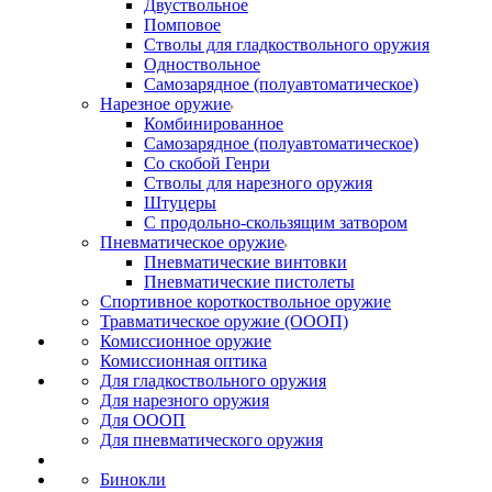
Двуствольное
Помповое
Стволы для гладкоствольного оружия
Одноствольное
Самозарядное (полуавтоматическое)
Нарезное оружие
Комбинированное
Самозарядное (полуавтоматическое)
Со скобой Генри
Стволы для нарезного оружия
Штуцеры
С продольно-скользящим затвором
Пневматическое оружие
Пневматические винтовки
Пневматические пистолеты
Спортивное короткоствольное оружие
Травматическое оружие (ОООП)
Комиссионное оружие
Комиссионная оптика
Для гладкоствольного оружия
Для нарезного оружия
Для ОООП
Для пневматического оружия
Бинокли