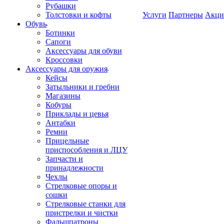
Рубашки
Толстовки и кофты
Услуги
Партнеры
Акци
Обувь
Ботинки
Сапоги
Аксессуары для обуви
Кроссовки
Аксессуары для оружия
Кейсы
Затыльники и гребни
Магазины
Кобуры
Приклады и цевья
Антабки
Ремни
Прицельные
приспособления и ЛЦУ
Запчасти и
принадлежности
Чехлы
Стрелковые опоры и
сошки
Стрелковые станки для
пристрелки и чистки
Фальшпатроны