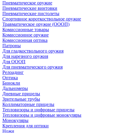
Пневматическое оружие
Пневматические винтовки
Пневматические пистолеты
Спортивное короткоствольное оружие
Травматическое оружие (ОООП)
Комиссионные товары
Комиссионное оружие
Комиссионная оптика
Патроны
Для гладкоствольного оружия
Для нарезного оружия
Для ОООП
Для пневматического оружия
Релоадинг
Оптика
Бинокли
Дальномеры
Дневные прицелы
Зрительные трубы
Коллиматорные прицелы
Тепловизоры и цифровые прицелы
Тепловизоры и цифровые монокуляры
Монокуляры
Крепления для оптики
Ножи