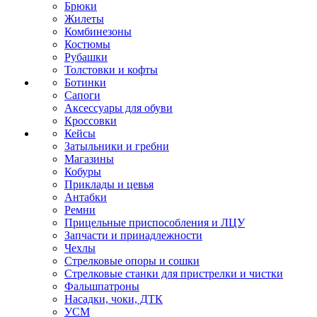
Брюки
Жилеты
Комбинезоны
Костюмы
Рубашки
Толстовки и кофты
Ботинки
Сапоги
Аксессуары для обуви
Кроссовки
Кейсы
Затыльники и гребни
Магазины
Кобуры
Приклады и цевья
Антабки
Ремни
Прицельные приспособления и ЛЦУ
Запчасти и принадлежности
Чехлы
Стрелковые опоры и сошки
Стрелковые станки для пристрелки и чистки
Фальшпатроны
Насадки, чоки, ДТК
УСМ