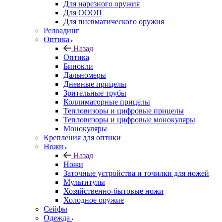
Для нарезного оружия
Для ОООП
Для пневматического оружия
Релоадинг
Оптика
Назад
Оптика
Бинокли
Дальномеры
Дневные прицелы
Зрительные трубы
Коллиматорные прицелы
Тепловизоры и цифровые прицелы
Тепловизоры и цифровые монокуляры
Монокуляры
Крепления для оптики
Ножи
Назад
Ножи
Заточные устройства и точилки для ножей
Мультитулы
Хозяйственно-бытовые ножи
Холодное оружие
Сейфы
Одежда