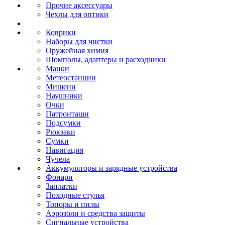
Прочие аксессуары
Чехлы для оптики
Коврики
Наборы для чистки
Оружейная химия
Шомполы, адаптеры и расходники
Манки
Метеостанции
Мишени
Наушники
Очки
Патронташи
Подсумки
Рюкзаки
Сумки
Навигация
Чучела
Аккумуляторы и зарядные устройства
Фонари
Заплатки
Походные стулья
Топоры и пилы
Аэрозоли и средства защиты
Сигнальные устройства