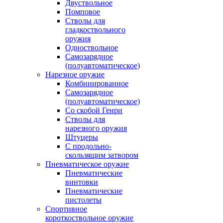
Двуствольное
Помповое
Стволы для
гладкоствольного
оружия
Одноствольное
Самозарядное
(полуавтоматическое)
Нарезное оружие
Комбинированное
Самозарядное
(полуавтоматическое)
Со скобой Генри
Стволы для
нарезного оружия
Штуцеры
С продольно-
скользящим затвором
Пневматическое оружие
Пневматические
винтовки
Пневматические
пистолеты
Спортивное
короткоствольное оружие