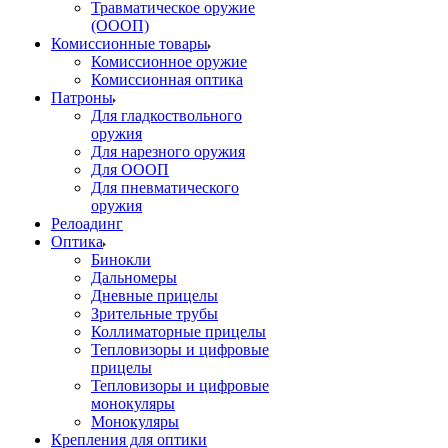
Травматическое оружие
(ОООП)
Комиссионные товары
Комиссионное оружие
Комиссионная оптика
Патроны
Для гладкоствольного
оружия
Для нарезного оружия
Для ОООП
Для пневматического
оружия
Релоадинг
Оптика
Бинокли
Дальномеры
Дневные прицелы
Зрительные трубы
Коллиматорные прицелы
Тепловизоры и цифровые
прицелы
Тепловизоры и цифровые
монокуляры
Монокуляры
Крепления для оптики