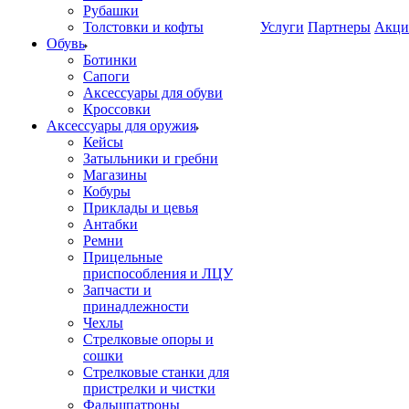
Рубашки
Толстовки и кофты
Услуги
Партнеры
Акци
Обувь
Ботинки
Сапоги
Аксессуары для обуви
Кроссовки
Аксессуары для оружия
Кейсы
Затыльники и гребни
Магазины
Кобуры
Приклады и цевья
Антабки
Ремни
Прицельные
приспособления и ЛЦУ
Запчасти и
принадлежности
Чехлы
Стрелковые опоры и
сошки
Стрелковые станки для
пристрелки и чистки
Фальшпатроны