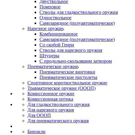
Двуствольное
Помповое
Стволы для гладкоствольного оружия
Одноствольное
Самозарядное (полуавтоматическое)
Нарезное оружие
Комбинированное
Самозарядное (полуавтоматическое)
Со скобой Генри
Стволы для нарезного оружия
Штуцеры
С продольно-скользящим затвором
Пневматическое оружие
Пневматические винтовки
Пневматические пистолеты
Спортивное короткоствольное оружие
Травматическое оружие (ОООП)
Комиссионное оружие
Комиссионная оптика
Для гладкоствольного оружия
Для нарезного оружия
Для ОООП
Для пневматического оружия
Бинокли