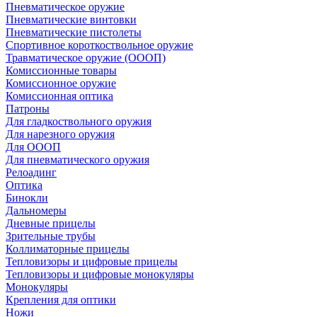
Пневматическое оружие
Пневматические винтовки
Пневматические пистолеты
Спортивное короткоствольное оружие
Травматическое оружие (ОООП)
Комиссионные товары
Комиссионное оружие
Комиссионная оптика
Патроны
Для гладкоствольного оружия
Для нарезного оружия
Для ОООП
Для пневматического оружия
Релоадинг
Оптика
Бинокли
Дальномеры
Дневные прицелы
Зрительные трубы
Коллиматорные прицелы
Тепловизоры и цифровые прицелы
Тепловизоры и цифровые монокуляры
Монокуляры
Крепления для оптики
Ножи