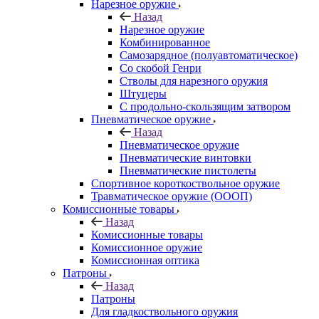
Нарезное оружие
Назад
Нарезное оружие
Комбинированное
Самозарядное (полуавтоматическое)
Со скобой Генри
Стволы для нарезного оружия
Штуцеры
С продольно-скользящим затвором
Пневматическое оружие
Назад
Пневматическое оружие
Пневматические винтовки
Пневматические пистолеты
Спортивное короткоствольное оружие
Травматическое оружие (ОООП)
Комиссионные товары
Назад
Комиссионные товары
Комиссионное оружие
Комиссионная оптика
Патроны
Назад
Патроны
Для гладкоствольного оружия