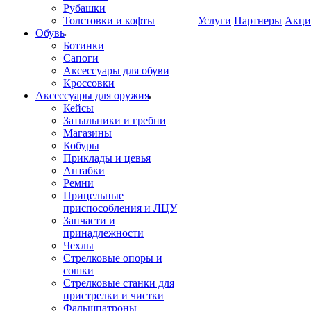
Рубашки
Толстовки и кофты
Услуги
Партнеры
Акци
Обувь
Ботинки
Сапоги
Аксессуары для обуви
Кроссовки
Аксессуары для оружия
Кейсы
Затыльники и гребни
Магазины
Кобуры
Приклады и цевья
Антабки
Ремни
Прицельные
приспособления и ЛЦУ
Запчасти и
принадлежности
Чехлы
Стрелковые опоры и
сошки
Стрелковые станки для
пристрелки и чистки
Фальшпатроны