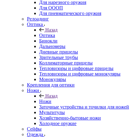
Для нарезного оружия
Для ОООП
Для пневматического оружия
Релоадинг
Оптика
Назад
Оптика
Бинокли
Дальномеры
Дневные прицелы
Зрительные трубы
Коллиматорные прицелы
Тепловизоры и цифровые прицелы
Тепловизоры и цифровые монокуляры
Монокуляры
Крепления для оптики
Ножи
Назад
Ножи
Заточные устройства и точилки для ножей
Мультитулы
Хозяйственно-бытовые ножи
Холодное оружие
Сейфы
Одежда