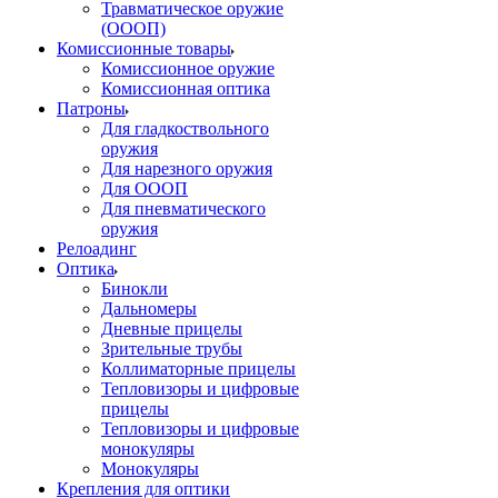
Травматическое оружие
(ОООП)
Комиссионные товары
Комиссионное оружие
Комиссионная оптика
Патроны
Для гладкоствольного
оружия
Для нарезного оружия
Для ОООП
Для пневматического
оружия
Релоадинг
Оптика
Бинокли
Дальномеры
Дневные прицелы
Зрительные трубы
Коллиматорные прицелы
Тепловизоры и цифровые
прицелы
Тепловизоры и цифровые
монокуляры
Монокуляры
Крепления для оптики