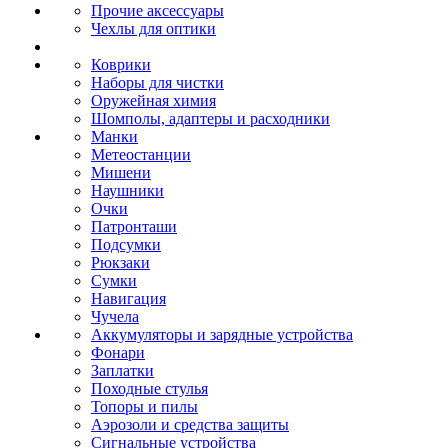
Прочие аксессуары
Чехлы для оптики
Коврики
Наборы для чистки
Оружейная химия
Шомполы, адаптеры и расходники
Манки
Метеостанции
Мишени
Наушники
Очки
Патронташи
Подсумки
Рюкзаки
Сумки
Навигация
Чучела
Аккумуляторы и зарядные устройства
Фонари
Заплатки
Походные стулья
Топоры и пилы
Аэрозоли и средства защиты
Сигнальные устройства