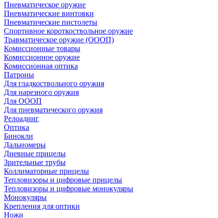
Пневматическое оружие
Пневматические винтовки
Пневматические пистолеты
Спортивное короткоствольное оружие
Травматическое оружие (ОООП)
Комиссионные товары
Комиссионное оружие
Комиссионная оптика
Патроны
Для гладкоствольного оружия
Для нарезного оружия
Для ОООП
Для пневматического оружия
Релоадинг
Оптика
Бинокли
Дальномеры
Дневные прицелы
Зрительные трубы
Коллиматорные прицелы
Тепловизоры и цифровые прицелы
Тепловизоры и цифровые монокуляры
Монокуляры
Крепления для оптики
Ножи