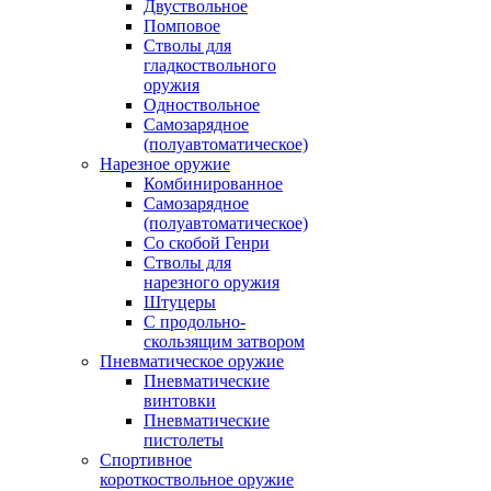
Двуствольное
Помповое
Стволы для
гладкоствольного
оружия
Одноствольное
Самозарядное
(полуавтоматическое)
Нарезное оружие
Комбинированное
Самозарядное
(полуавтоматическое)
Со скобой Генри
Стволы для
нарезного оружия
Штуцеры
С продольно-
скользящим затвором
Пневматическое оружие
Пневматические
винтовки
Пневматические
пистолеты
Спортивное
короткоствольное оружие