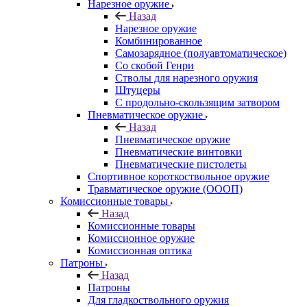
Нарезное оружие
Назад
Нарезное оружие
Комбинированное
Самозарядное (полуавтоматическое)
Со скобой Генри
Стволы для нарезного оружия
Штуцеры
С продольно-скользящим затвором
Пневматическое оружие
Назад
Пневматическое оружие
Пневматические винтовки
Пневматические пистолеты
Спортивное короткоствольное оружие
Травматическое оружие (ОООП)
Комиссионные товары
Назад
Комиссионные товары
Комиссионное оружие
Комиссионная оптика
Патроны
Назад
Патроны
Для гладкоствольного оружия