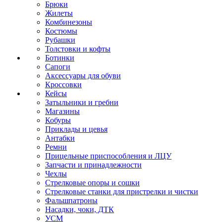
Брюки
Жилеты
Комбинезоны
Костюмы
Рубашки
Толстовки и кофты
Ботинки
Сапоги
Аксессуары для обуви
Кроссовки
Кейсы
Затыльники и гребни
Магазины
Кобуры
Приклады и цевья
Антабки
Ремни
Прицельные приспособления и ЛЦУ
Запчасти и принадлежности
Чехлы
Стрелковые опоры и сошки
Стрелковые станки для пристрелки и чистки
Фальшпатроны
Насадки, чоки, ДТК
УСМ