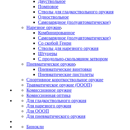
Двуствольное
Помповое
Стволы для гладкоствольного оружия
Одноствольное
Самозарядное (полуавтоматическое)
Нарезное оружие
Комбинированное
Самозарядное (полуавтоматическое)
Со скобой Генри
Стволы для нарезного оружия
Штуцеры
С продольно-скользящим затвором
Пневматическое оружие
Пневматические винтовки
Пневматические пистолеты
Спортивное короткоствольное оружие
Травматическое оружие (ОООП)
Комиссионное оружие
Комиссионная оптика
Для гладкоствольного оружия
Для нарезного оружия
Для ОООП
Для пневматического оружия
Бинокли