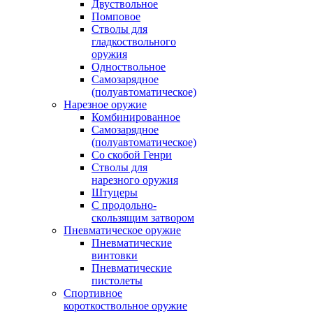
Двуствольное
Помповое
Стволы для
гладкоствольного
оружия
Одноствольное
Самозарядное
(полуавтоматическое)
Нарезное оружие
Комбинированное
Самозарядное
(полуавтоматическое)
Со скобой Генри
Стволы для
нарезного оружия
Штуцеры
С продольно-
скользящим затвором
Пневматическое оружие
Пневматические
винтовки
Пневматические
пистолеты
Спортивное
короткоствольное оружие