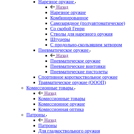
Нарезное оружие
Назад
Нарезное оружие
Комбинированное
Самозарядное (полуавтоматическое)
Со скобой Генри
Стволы для нарезного оружия
Штуцеры
С продольно-скользящим затвором
Пневматическое оружие
Назад
Пневматическое оружие
Пневматические винтовки
Пневматические пистолеты
Спортивное короткоствольное оружие
Травматическое оружие (ОООП)
Комиссионные товары
Назад
Комиссионные товары
Комиссионное оружие
Комиссионная оптика
Патроны
Назад
Патроны
Для гладкоствольного оружия