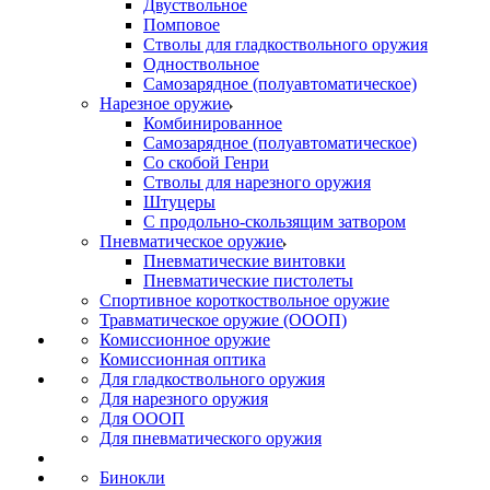
Двуствольное
Помповое
Стволы для гладкоствольного оружия
Одноствольное
Самозарядное (полуавтоматическое)
Нарезное оружие
Комбинированное
Самозарядное (полуавтоматическое)
Со скобой Генри
Стволы для нарезного оружия
Штуцеры
С продольно-скользящим затвором
Пневматическое оружие
Пневматические винтовки
Пневматические пистолеты
Спортивное короткоствольное оружие
Травматическое оружие (ОООП)
Комиссионное оружие
Комиссионная оптика
Для гладкоствольного оружия
Для нарезного оружия
Для ОООП
Для пневматического оружия
Бинокли