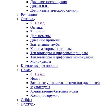
Для нарезного оружия
Для ОООП
Для пневматического оружия
Релоадинг
Оптика
Назад
Оптика
Бинокли
Дальномеры
Дневные прицелы
Зрительные трубы
Коллиматорные прицелы
Тепловизоры и цифровые прицелы
Тепловизоры и цифровые монокуляры
Монокуляры
Крепления для оптики
Ножи
Назад
Ножи
Заточные устройства и точилки для ножей
Мультитулы
Хозяйственно-бытовые ножи
Холодное оружие
Сейфы
Одежда