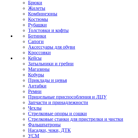
Брюки
Жилеты
Комбинезоны
Костюмы
Рубашки
Толстовки и кофты
Ботинки
Сапоги
Аксессуары для обуви
Кроссовки
Кейсы
Затыльники и гребни
Магазины
Кобуры
Приклады и цевья
Антабки
Ремни
Прицельные приспособления и ЛЦУ
Запчасти и принадлежности
Чехлы
Стрелковые опоры и сошки
Стрелковые станки для пристрелки и чистки
Фальшпатроны
Насадки, чоки, ДТК
УСМ