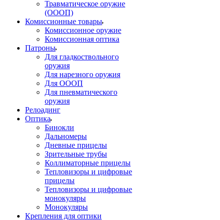
Травматическое оружие
(ОООП)
Комиссионные товары
Комиссионное оружие
Комиссионная оптика
Патроны
Для гладкоствольного
оружия
Для нарезного оружия
Для ОООП
Для пневматического
оружия
Релоадинг
Оптика
Бинокли
Дальномеры
Дневные прицелы
Зрительные трубы
Коллиматорные прицелы
Тепловизоры и цифровые
прицелы
Тепловизоры и цифровые
монокуляры
Монокуляры
Крепления для оптики