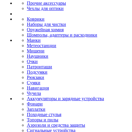
Прочие аксессуары
Чехлы для оптики
Коврики
Наборы для чистки
Оружейная химия
Шомполы, адаптеры и расходники
Манки
Метеостанции
Мишени
Наушники
Очки
Патронташи
Подсумки
Рюкзаки
Сумки
Навигация
Чучела
Аккумуляторы и зарядные устройства
Фонари
Заплатки
Походные стулья
Топоры и пилы
Аэрозоли и средства защиты
Сигнальные устройства