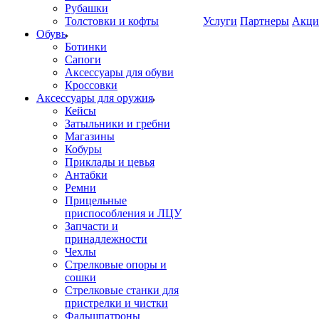
Рубашки
Толстовки и кофты
Услуги
Партнеры
Акци
Обувь
Ботинки
Сапоги
Аксессуары для обуви
Кроссовки
Аксессуары для оружия
Кейсы
Затыльники и гребни
Магазины
Кобуры
Приклады и цевья
Антабки
Ремни
Прицельные
приспособления и ЛЦУ
Запчасти и
принадлежности
Чехлы
Стрелковые опоры и
сошки
Стрелковые станки для
пристрелки и чистки
Фальшпатроны