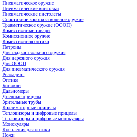
Пневматическое оружие
Пневматические винтовки
Пневматические пистолеты
Спортивное короткоствольное оружие
Травматическое оружие (ОООП)
Комиссионные товары
Комиссионное оружие
Комиссионная оптика
Патроны
Для гладкоствольного оружия
Для нарезного оружия
Для ОООП
Для пневматического оружия
Релоадинг
Оптика
Бинокли
Дальномеры
Дневные прицелы
Зрительные трубы
Коллиматорные прицелы
Тепловизоры и цифровые прицелы
Тепловизоры и цифровые монокуляры
Монокуляры
Крепления для оптики
Ножи