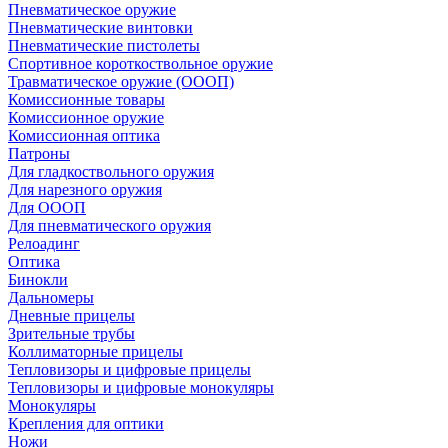
Пневматическое оружие
Пневматические винтовки
Пневматические пистолеты
Спортивное короткоствольное оружие
Травматическое оружие (ОООП)
Комиссионные товары
Комиссионное оружие
Комиссионная оптика
Патроны
Для гладкоствольного оружия
Для нарезного оружия
Для ОООП
Для пневматического оружия
Релоадинг
Оптика
Бинокли
Дальномеры
Дневные прицелы
Зрительные трубы
Коллиматорные прицелы
Тепловизоры и цифровые прицелы
Тепловизоры и цифровые монокуляры
Монокуляры
Крепления для оптики
Ножи