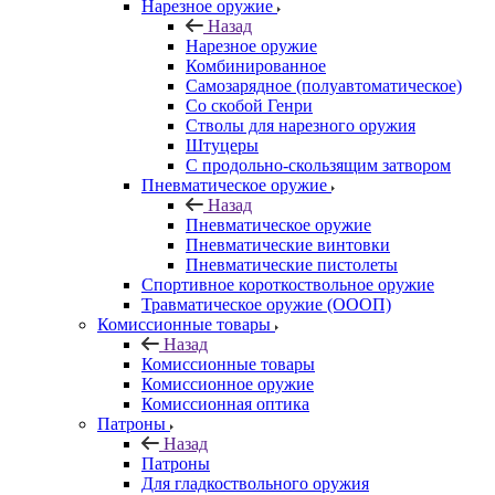
Нарезное оружие
Назад
Нарезное оружие
Комбинированное
Самозарядное (полуавтоматическое)
Со скобой Генри
Стволы для нарезного оружия
Штуцеры
С продольно-скользящим затвором
Пневматическое оружие
Назад
Пневматическое оружие
Пневматические винтовки
Пневматические пистолеты
Спортивное короткоствольное оружие
Травматическое оружие (ОООП)
Комиссионные товары
Назад
Комиссионные товары
Комиссионное оружие
Комиссионная оптика
Патроны
Назад
Патроны
Для гладкоствольного оружия