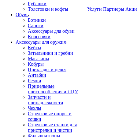
Рубашки
Толстовки и кофты
Услуги
Партнеры
Акци
Обувь
Ботинки
Сапоги
Аксессуары для обуви
Кроссовки
Аксессуары для оружия
Кейсы
Затыльники и гребни
Магазины
Кобуры
Приклады и цевья
Антабки
Ремни
Прицельные
приспособления и ЛЦУ
Запчасти и
принадлежности
Чехлы
Стрелковые опоры и
сошки
Стрелковые станки для
пристрелки и чистки
Фальшпатроны