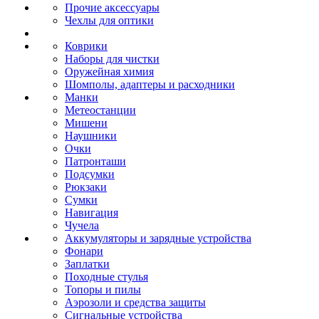
Прочие аксессуары
Чехлы для оптики
Коврики
Наборы для чистки
Оружейная химия
Шомполы, адаптеры и расходники
Манки
Метеостанции
Мишени
Наушники
Очки
Патронташи
Подсумки
Рюкзаки
Сумки
Навигация
Чучела
Аккумуляторы и зарядные устройства
Фонари
Заплатки
Походные стулья
Топоры и пилы
Аэрозоли и средства защиты
Сигнальные устройства