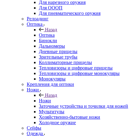
Для нарезного оружия
Для ОООП
Для пневматического оружия
Релоадинг
Оптика
Назад
Оптика
Бинокли
Дальномеры
Дневные прицелы
Зрительные трубы
Коллиматорные прицелы
Тепловизоры и цифровые прицелы
Тепловизоры и цифровые монокуляры
Монокуляры
Крепления для оптики
Ножи
Назад
Ножи
Заточные устройства и точилки для ножей
Мультитулы
Хозяйственно-бытовые ножи
Холодное оружие
Сейфы
Одежда