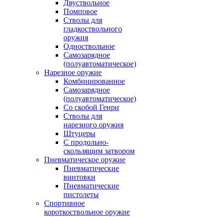
Двуствольное
Помповое
Стволы для
гладкоствольного
оружия
Одноствольное
Самозарядное
(полуавтоматическое)
Нарезное оружие
Комбинированное
Самозарядное
(полуавтоматическое)
Со скобой Генри
Стволы для
нарезного оружия
Штуцеры
С продольно-
скользящим затвором
Пневматическое оружие
Пневматические
винтовки
Пневматические
пистолеты
Спортивное
короткоствольное оружие