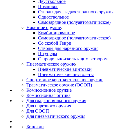
Двуствольное
Помповое
Стволы для гладкоствольного оружия
Одноствольное
Самозарядное (полуавтоматическое)
Нарезное оружие
Комбинированное
Самозарядное (полуавтоматическое)
Со скобой Генри
Стволы для нарезного оружия
Штуцеры
С продольно-скользящим затвором
Пневматическое оружие
Пневматические винтовки
Пневматические пистолеты
Спортивное короткоствольное оружие
Травматическое оружие (ОООП)
Комиссионное оружие
Комиссионная оптика
Для гладкоствольного оружия
Для нарезного оружия
Для ОООП
Для пневматического оружия
Бинокли