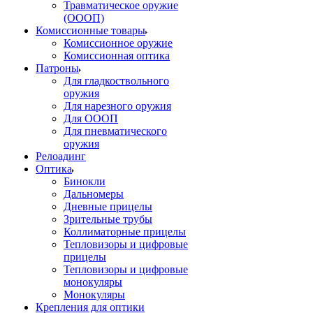
Травматическое оружие
(ОООП)
Комиссионные товары
Комиссионное оружие
Комиссионная оптика
Патроны
Для гладкоствольного
оружия
Для нарезного оружия
Для ОООП
Для пневматического
оружия
Релоадинг
Оптика
Бинокли
Дальномеры
Дневные прицелы
Зрительные трубы
Коллиматорные прицелы
Тепловизоры и цифровые
прицелы
Тепловизоры и цифровые
монокуляры
Монокуляры
Крепления для оптики