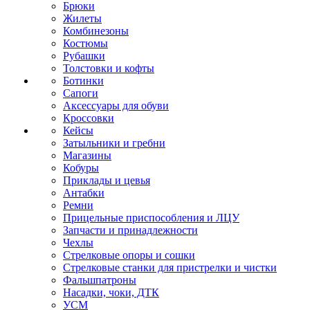
Брюки
Жилеты
Комбинезоны
Костюмы
Рубашки
Толстовки и кофты
Ботинки
Сапоги
Аксессуары для обуви
Кроссовки
Кейсы
Затыльники и гребни
Магазины
Кобуры
Приклады и цевья
Антабки
Ремни
Прицельные приспособления и ЛЦУ
Запчасти и принадлежности
Чехлы
Стрелковые опоры и сошки
Стрелковые станки для пристрелки и чистки
Фальшпатроны
Насадки, чоки, ДТК
УСМ