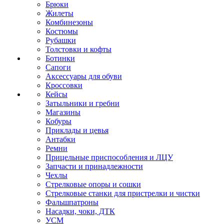
Брюки
Жилеты
Комбинезоны
Костюмы
Рубашки
Толстовки и кофты
Ботинки
Сапоги
Аксессуары для обуви
Кроссовки
Кейсы
Затыльники и гребни
Магазины
Кобуры
Приклады и цевья
Антабки
Ремни
Прицельные приспособления и ЛЦУ
Запчасти и принадлежности
Чехлы
Стрелковые опоры и сошки
Стрелковые станки для пристрелки и чистки
Фальшпатроны
Насадки, чоки, ДТК
УСМ