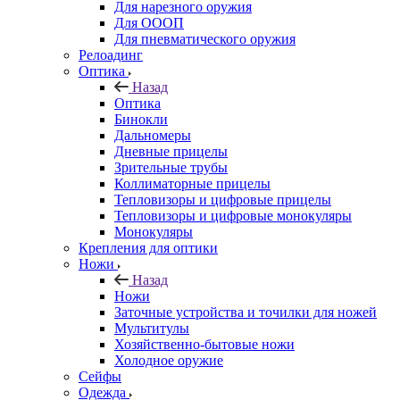
Для нарезного оружия
Для ОООП
Для пневматического оружия
Релоадинг
Оптика
Назад
Оптика
Бинокли
Дальномеры
Дневные прицелы
Зрительные трубы
Коллиматорные прицелы
Тепловизоры и цифровые прицелы
Тепловизоры и цифровые монокуляры
Монокуляры
Крепления для оптики
Ножи
Назад
Ножи
Заточные устройства и точилки для ножей
Мультитулы
Хозяйственно-бытовые ножи
Холодное оружие
Сейфы
Одежда