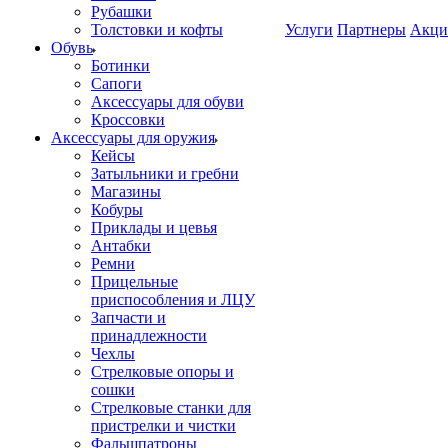
Рубашки
Толстовки и кофты
Услуги
Партнеры
Акци
Обувь
Ботинки
Сапоги
Аксессуары для обуви
Кроссовки
Аксессуары для оружия
Кейсы
Затыльники и гребни
Магазины
Кобуры
Приклады и цевья
Антабки
Ремни
Прицельные
приспособления и ЛЦУ
Запчасти и
принадлежности
Чехлы
Стрелковые опоры и
сошки
Стрелковые станки для
пристрелки и чистки
Фальшпатроны