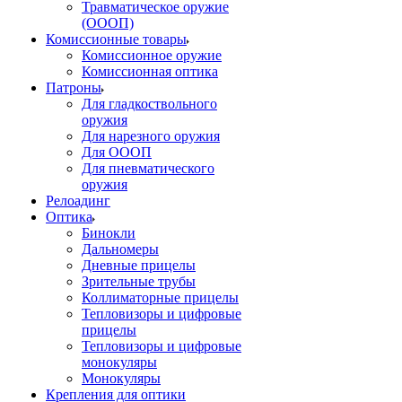
Травматическое оружие
(ОООП)
Комиссионные товары
Комиссионное оружие
Комиссионная оптика
Патроны
Для гладкоствольного
оружия
Для нарезного оружия
Для ОООП
Для пневматического
оружия
Релоадинг
Оптика
Бинокли
Дальномеры
Дневные прицелы
Зрительные трубы
Коллиматорные прицелы
Тепловизоры и цифровые
прицелы
Тепловизоры и цифровые
монокуляры
Монокуляры
Крепления для оптики