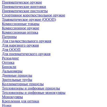
Пневматическое оружие
Пневматические винтовки
Пневматические пистолеты
Спортивное короткоствольное оружие
Травматическое оружие (ОООП)
Комиссионные товары
Комиссионное оружие
Комиссионная оптика
Патроны
Для гладкоствольного оружия
Для нарезного оружия
Для ОООП
Для пневматического оружия
Релоадинг
Оптика
Бинокли
Дальномеры
Дневные прицелы
Зрительные трубы
Коллиматорные прицелы
Тепловизоры и цифровые прицелы
Тепловизоры и цифровые монокуляры
Монокуляры
Крепления для оптики
Ножи