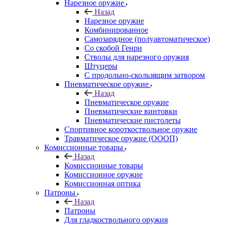
Нарезное оружие
Назад
Нарезное оружие
Комбинированное
Самозарядное (полуавтоматическое)
Со скобой Генри
Стволы для нарезного оружия
Штуцеры
С продольно-скользящим затвором
Пневматическое оружие
Назад
Пневматическое оружие
Пневматические винтовки
Пневматические пистолеты
Спортивное короткоствольное оружие
Травматическое оружие (ОООП)
Комиссионные товары
Назад
Комиссионные товары
Комиссионное оружие
Комиссионная оптика
Патроны
Назад
Патроны
Для гладкоствольного оружия