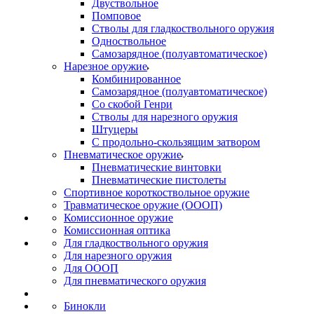
Двуствольное
Помповое
Стволы для гладкоствольного оружия
Одноствольное
Самозарядное (полуавтоматическое)
Нарезное оружие
Комбинированное
Самозарядное (полуавтоматическое)
Со скобой Генри
Стволы для нарезного оружия
Штуцеры
С продольно-скользящим затвором
Пневматическое оружие
Пневматические винтовки
Пневматические пистолеты
Спортивное короткоствольное оружие
Травматическое оружие (ОООП)
Комиссионное оружие
Комиссионная оптика
Для гладкоствольного оружия
Для нарезного оружия
Для ОООП
Для пневматического оружия
Бинокли