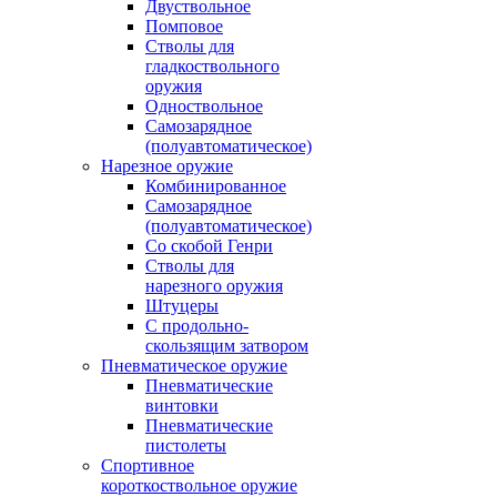
Двуствольное
Помповое
Стволы для
гладкоствольного
оружия
Одноствольное
Самозарядное
(полуавтоматическое)
Нарезное оружие
Комбинированное
Самозарядное
(полуавтоматическое)
Со скобой Генри
Стволы для
нарезного оружия
Штуцеры
С продольно-
скользящим затвором
Пневматическое оружие
Пневматические
винтовки
Пневматические
пистолеты
Спортивное
короткоствольное оружие