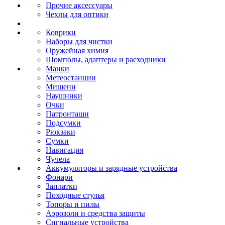
Прочие аксессуары
Чехлы для оптики
Коврики
Наборы для чистки
Оружейная химия
Шомполы, адаптеры и расходники
Манки
Метеостанции
Мишени
Наушники
Очки
Патронташи
Подсумки
Рюкзаки
Сумки
Навигация
Чучела
Аккумуляторы и зарядные устройства
Фонари
Заплатки
Походные стулья
Топоры и пилы
Аэрозоли и средства защиты
Сигнальные устройства