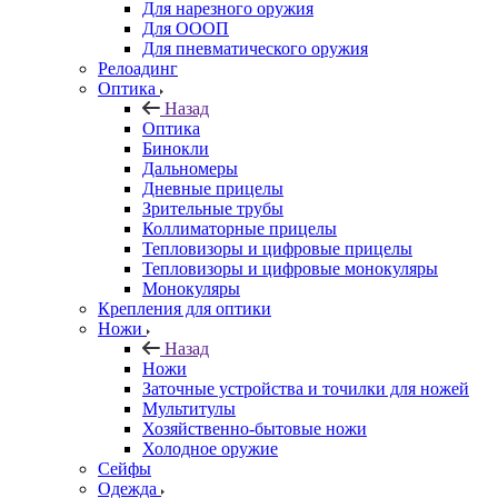
Для нарезного оружия
Для ОООП
Для пневматического оружия
Релоадинг
Оптика
Назад
Оптика
Бинокли
Дальномеры
Дневные прицелы
Зрительные трубы
Коллиматорные прицелы
Тепловизоры и цифровые прицелы
Тепловизоры и цифровые монокуляры
Монокуляры
Крепления для оптики
Ножи
Назад
Ножи
Заточные устройства и точилки для ножей
Мультитулы
Хозяйственно-бытовые ножи
Холодное оружие
Сейфы
Одежда