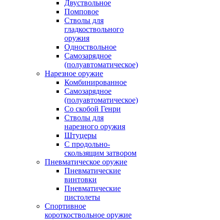
Двуствольное
Помповое
Стволы для
гладкоствольного
оружия
Одноствольное
Самозарядное
(полуавтоматическое)
Нарезное оружие
Комбинированное
Самозарядное
(полуавтоматическое)
Со скобой Генри
Стволы для
нарезного оружия
Штуцеры
С продольно-
скользящим затвором
Пневматическое оружие
Пневматические
винтовки
Пневматические
пистолеты
Спортивное
короткоствольное оружие