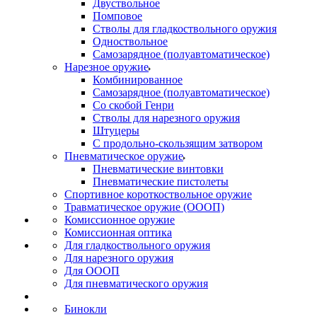
Двуствольное
Помповое
Стволы для гладкоствольного оружия
Одноствольное
Самозарядное (полуавтоматическое)
Нарезное оружие
Комбинированное
Самозарядное (полуавтоматическое)
Со скобой Генри
Стволы для нарезного оружия
Штуцеры
С продольно-скользящим затвором
Пневматическое оружие
Пневматические винтовки
Пневматические пистолеты
Спортивное короткоствольное оружие
Травматическое оружие (ОООП)
Комиссионное оружие
Комиссионная оптика
Для гладкоствольного оружия
Для нарезного оружия
Для ОООП
Для пневматического оружия
Бинокли