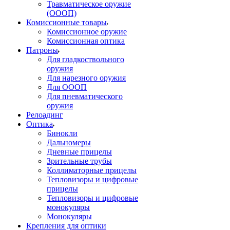
Травматическое оружие
(ОООП)
Комиссионные товары
Комиссионное оружие
Комиссионная оптика
Патроны
Для гладкоствольного
оружия
Для нарезного оружия
Для ОООП
Для пневматического
оружия
Релоадинг
Оптика
Бинокли
Дальномеры
Дневные прицелы
Зрительные трубы
Коллиматорные прицелы
Тепловизоры и цифровые
прицелы
Тепловизоры и цифровые
монокуляры
Монокуляры
Крепления для оптики