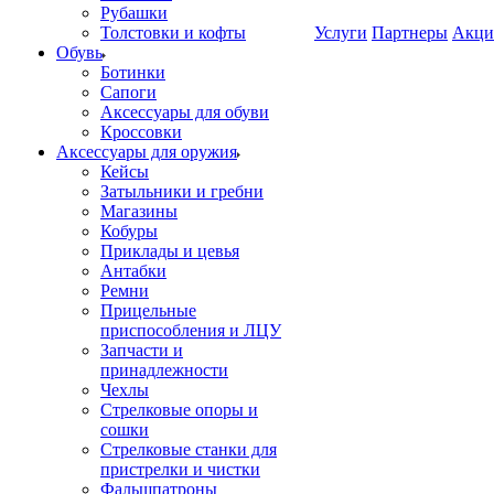
Рубашки
Толстовки и кофты
Услуги
Партнеры
Акци
Обувь
Ботинки
Сапоги
Аксессуары для обуви
Кроссовки
Аксессуары для оружия
Кейсы
Затыльники и гребни
Магазины
Кобуры
Приклады и цевья
Антабки
Ремни
Прицельные
приспособления и ЛЦУ
Запчасти и
принадлежности
Чехлы
Стрелковые опоры и
сошки
Стрелковые станки для
пристрелки и чистки
Фальшпатроны