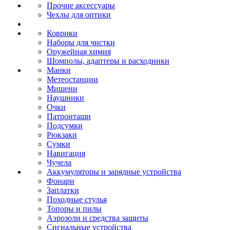
Прочие аксессуары
Чехлы для оптики
Коврики
Наборы для чистки
Оружейная химия
Шомполы, адаптеры и расходники
Манки
Метеостанции
Мишени
Наушники
Очки
Патронташи
Подсумки
Рюкзаки
Сумки
Навигация
Чучела
Аккумуляторы и зарядные устройства
Фонари
Заплатки
Походные стулья
Топоры и пилы
Аэрозоли и средства защиты
Сигнальные устройства