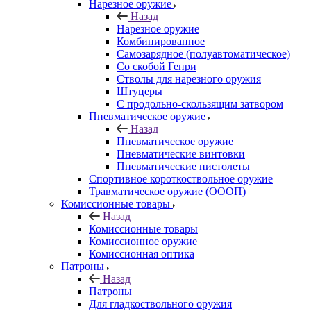
Нарезное оружие
Назад
Нарезное оружие
Комбинированное
Самозарядное (полуавтоматическое)
Со скобой Генри
Стволы для нарезного оружия
Штуцеры
С продольно-скользящим затвором
Пневматическое оружие
Назад
Пневматическое оружие
Пневматические винтовки
Пневматические пистолеты
Спортивное короткоствольное оружие
Травматическое оружие (ОООП)
Комиссионные товары
Назад
Комиссионные товары
Комиссионное оружие
Комиссионная оптика
Патроны
Назад
Патроны
Для гладкоствольного оружия