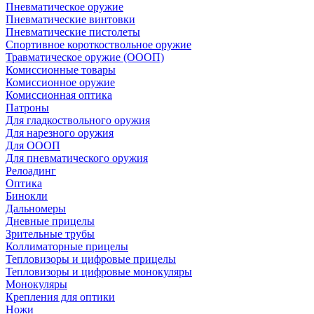
Пневматическое оружие
Пневматические винтовки
Пневматические пистолеты
Спортивное короткоствольное оружие
Травматическое оружие (ОООП)
Комиссионные товары
Комиссионное оружие
Комиссионная оптика
Патроны
Для гладкоствольного оружия
Для нарезного оружия
Для ОООП
Для пневматического оружия
Релоадинг
Оптика
Бинокли
Дальномеры
Дневные прицелы
Зрительные трубы
Коллиматорные прицелы
Тепловизоры и цифровые прицелы
Тепловизоры и цифровые монокуляры
Монокуляры
Крепления для оптики
Ножи