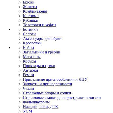
Брюки
Жилеты
Комбинезоны
Костюмы
Рубашки
Толстовки и кофты
Ботинки
Сапоги
Аксессуары для обуви
Кроссовки
Кейсы
Затыльники и гребни
Магазины
Кобуры
Приклады и цевья
Антабки
Ремни
Прицельные приспособления и ЛЦУ
Запчасти и принадлежности
Чехлы
Стрелковые опоры и сошки
Стрелковые станки для пристрелки и чистки
Фальшпатроны
Насадки, чоки, ДТК
УСМ