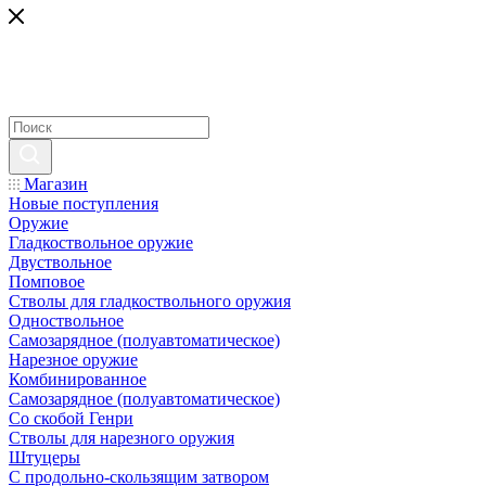
Магазин
Новые поступления
Оружие
Гладкоствольное оружие
Двуствольное
Помповое
Стволы для гладкоствольного оружия
Одноствольное
Самозарядное (полуавтоматическое)
Нарезное оружие
Комбинированное
Самозарядное (полуавтоматическое)
Со скобой Генри
Стволы для нарезного оружия
Штуцеры
С продольно-скользящим затвором