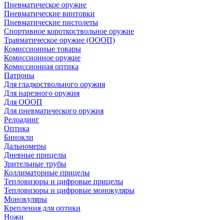
Пневматическое оружие
Пневматические винтовки
Пневматические пистолеты
Спортивное короткоствольное оружие
Травматическое оружие (ОООП)
Комиссионные товары
Комиссионное оружие
Комиссионная оптика
Патроны
Для гладкоствольного оружия
Для нарезного оружия
Для ОООП
Для пневматического оружия
Релоадинг
Оптика
Бинокли
Дальномеры
Дневные прицелы
Зрительные трубы
Коллиматорные прицелы
Тепловизоры и цифровые прицелы
Тепловизоры и цифровые монокуляры
Монокуляры
Крепления для оптики
Ножи