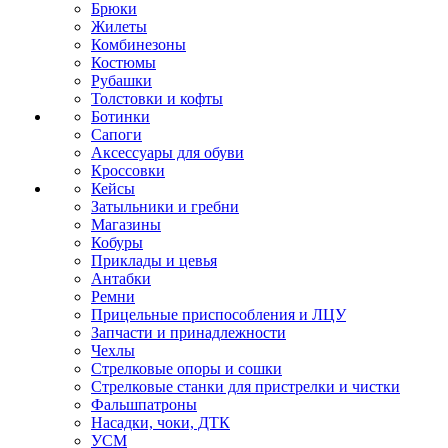
Брюки
Жилеты
Комбинезоны
Костюмы
Рубашки
Толстовки и кофты
Ботинки
Сапоги
Аксессуары для обуви
Кроссовки
Кейсы
Затыльники и гребни
Магазины
Кобуры
Приклады и цевья
Антабки
Ремни
Прицельные приспособления и ЛЦУ
Запчасти и принадлежности
Чехлы
Стрелковые опоры и сошки
Стрелковые станки для пристрелки и чистки
Фальшпатроны
Насадки, чоки, ДТК
УСМ