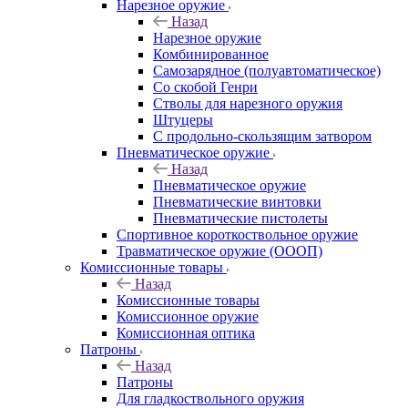
Нарезное оружие
Назад
Нарезное оружие
Комбинированное
Самозарядное (полуавтоматическое)
Со скобой Генри
Стволы для нарезного оружия
Штуцеры
С продольно-скользящим затвором
Пневматическое оружие
Назад
Пневматическое оружие
Пневматические винтовки
Пневматические пистолеты
Спортивное короткоствольное оружие
Травматическое оружие (ОООП)
Комиссионные товары
Назад
Комиссионные товары
Комиссионное оружие
Комиссионная оптика
Патроны
Назад
Патроны
Для гладкоствольного оружия