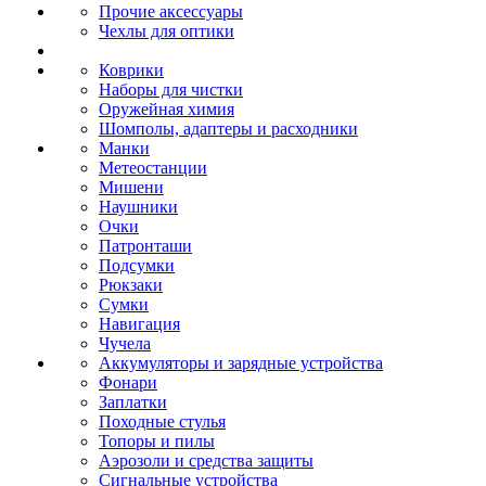
Прочие аксессуары
Чехлы для оптики
Коврики
Наборы для чистки
Оружейная химия
Шомполы, адаптеры и расходники
Манки
Метеостанции
Мишени
Наушники
Очки
Патронташи
Подсумки
Рюкзаки
Сумки
Навигация
Чучела
Аккумуляторы и зарядные устройства
Фонари
Заплатки
Походные стулья
Топоры и пилы
Аэрозоли и средства защиты
Сигнальные устройства