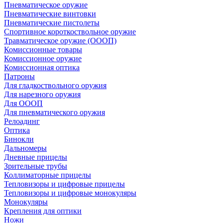
Пневматическое оружие
Пневматические винтовки
Пневматические пистолеты
Спортивное короткоствольное оружие
Травматическое оружие (ОООП)
Комиссионные товары
Комиссионное оружие
Комиссионная оптика
Патроны
Для гладкоствольного оружия
Для нарезного оружия
Для ОООП
Для пневматического оружия
Релоадинг
Оптика
Бинокли
Дальномеры
Дневные прицелы
Зрительные трубы
Коллиматорные прицелы
Тепловизоры и цифровые прицелы
Тепловизоры и цифровые монокуляры
Монокуляры
Крепления для оптики
Ножи