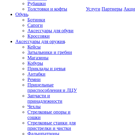
Рубашки
Толстовки и кофты
Услуги
Партнеры
Акци
Обувь
Ботинки
Сапоги
Аксессуары для обуви
Кроссовки
Аксессуары для оружия
Кейсы
Затыльники и гребни
Магазины
Кобуры
Приклады и цевья
Антабки
Ремни
Прицельные
приспособления и ЛЦУ
Запчасти и
принадлежности
Чехлы
Стрелковые опоры и
сошки
Стрелковые станки для
пристрелки и чистки
Фальшпатроны