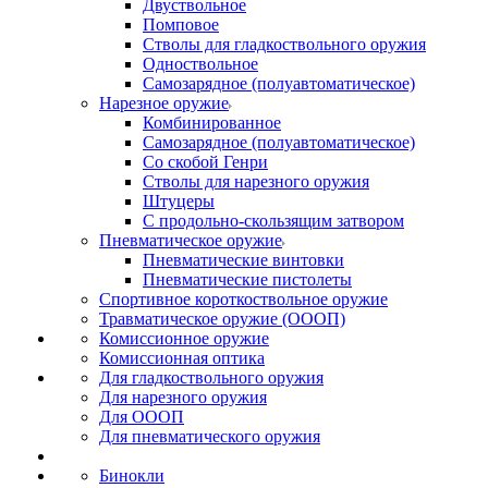
Двуствольное
Помповое
Стволы для гладкоствольного оружия
Одноствольное
Самозарядное (полуавтоматическое)
Нарезное оружие
Комбинированное
Самозарядное (полуавтоматическое)
Со скобой Генри
Стволы для нарезного оружия
Штуцеры
С продольно-скользящим затвором
Пневматическое оружие
Пневматические винтовки
Пневматические пистолеты
Спортивное короткоствольное оружие
Травматическое оружие (ОООП)
Комиссионное оружие
Комиссионная оптика
Для гладкоствольного оружия
Для нарезного оружия
Для ОООП
Для пневматического оружия
Бинокли