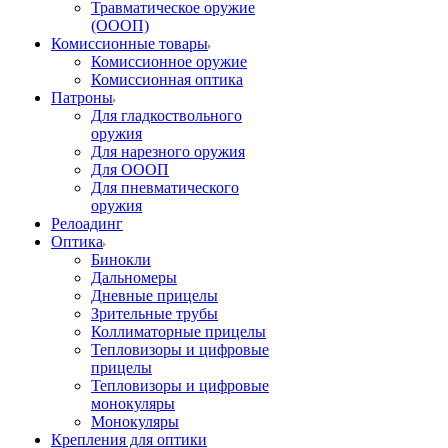
Травматическое оружие
(ОООП)
Комиссионные товары
Комиссионное оружие
Комиссионная оптика
Патроны
Для гладкоствольного
оружия
Для нарезного оружия
Для ОООП
Для пневматического
оружия
Релоадинг
Оптика
Бинокли
Дальномеры
Дневные прицелы
Зрительные трубы
Коллиматорные прицелы
Тепловизоры и цифровые
прицелы
Тепловизоры и цифровые
монокуляры
Монокуляры
Крепления для оптики