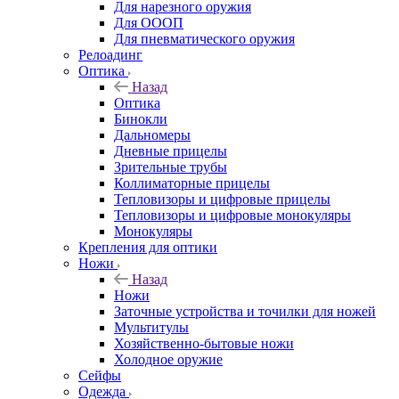
Для нарезного оружия
Для ОООП
Для пневматического оружия
Релоадинг
Оптика
Назад
Оптика
Бинокли
Дальномеры
Дневные прицелы
Зрительные трубы
Коллиматорные прицелы
Тепловизоры и цифровые прицелы
Тепловизоры и цифровые монокуляры
Монокуляры
Крепления для оптики
Ножи
Назад
Ножи
Заточные устройства и точилки для ножей
Мультитулы
Хозяйственно-бытовые ножи
Холодное оружие
Сейфы
Одежда