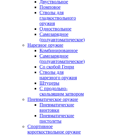
Двуствольное
Помповое
Стволы для
гладкоствольного
оружия
Одноствольное
Самозарядное
(полуавтоматическое)
Нарезное оружие
Комбинированное
Самозарядное
(полуавтоматическое)
Со скобой Генри
Стволы для
нарезного оружия
Штуцеры
С продольно-
скользящим затвором
Пневматическое оружие
Пневматические
винтовки
Пневматические
пистолеты
Спортивное
короткоствольное оружие