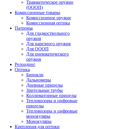
Травматическое оружие
(ОООП)
Комиссионные товары
Комиссионное оружие
Комиссионная оптика
Патроны
Для гладкоствольного
оружия
Для нарезного оружия
Для ОООП
Для пневматического
оружия
Релоадинг
Оптика
Бинокли
Дальномеры
Дневные прицелы
Зрительные трубы
Коллиматорные прицелы
Тепловизоры и цифровые
прицелы
Тепловизоры и цифровые
монокуляры
Монокуляры
Крепления для оптики