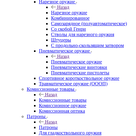
Нарезное оружие
Назад
Нарезное оружие
Комбинированное
Самозарядное (полуавтоматическое)
Со скобой Генри
Стволы для нарезного оружия
Штуцеры
С продольно-скользящим затвором
Пневматическое оружие
Назад
Пневматическое оружие
Пневматические винтовки
Пневматические пистолеты
Спортивное короткоствольное оружие
Травматическое оружие (ОООП)
Комиссионные товары
Назад
Комиссионные товары
Комиссионное оружие
Комиссионная оптика
Патроны
Назад
Патроны
Для гладкоствольного оружия