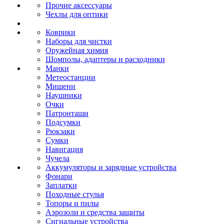
Прочие аксессуары
Чехлы для оптики
Коврики
Наборы для чистки
Оружейная химия
Шомполы, адаптеры и расходники
Манки
Метеостанции
Мишени
Наушники
Очки
Патронташи
Подсумки
Рюкзаки
Сумки
Навигация
Чучела
Аккумуляторы и зарядные устройства
Фонари
Заплатки
Походные стулья
Топоры и пилы
Аэрозоли и средства защиты
Сигнальные устройства