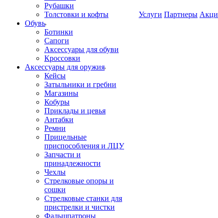
Рубашки
Толстовки и кофты
Услуги
Партнеры
Акци
Обувь
Ботинки
Сапоги
Аксессуары для обуви
Кроссовки
Аксессуары для оружия
Кейсы
Затыльники и гребни
Магазины
Кобуры
Приклады и цевья
Антабки
Ремни
Прицельные
приспособления и ЛЦУ
Запчасти и
принадлежности
Чехлы
Стрелковые опоры и
сошки
Стрелковые станки для
пристрелки и чистки
Фальшпатроны