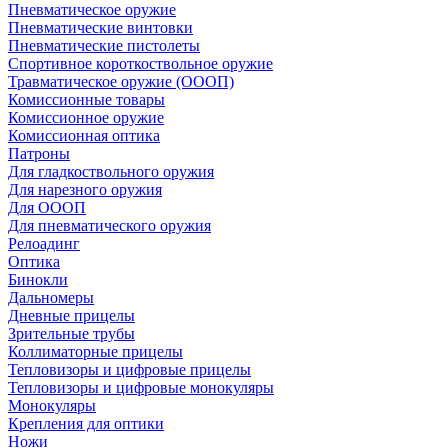
Пневматическое оружие
Пневматические винтовки
Пневматические пистолеты
Спортивное короткоствольное оружие
Травматическое оружие (ОООП)
Комиссионные товары
Комиссионное оружие
Комиссионная оптика
Патроны
Для гладкоствольного оружия
Для нарезного оружия
Для ОООП
Для пневматического оружия
Релоадинг
Оптика
Бинокли
Дальномеры
Дневные прицелы
Зрительные трубы
Коллиматорные прицелы
Тепловизоры и цифровые прицелы
Тепловизоры и цифровые монокуляры
Монокуляры
Крепления для оптики
Ножи