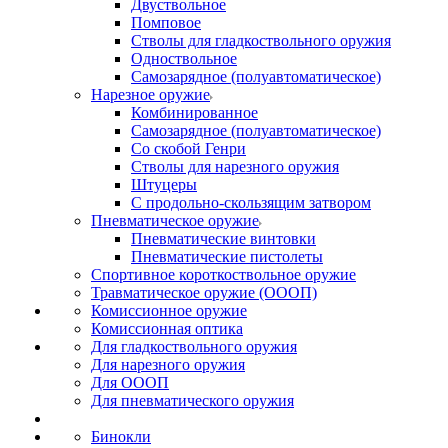
Двуствольное
Помповое
Стволы для гладкоствольного оружия
Одноствольное
Самозарядное (полуавтоматическое)
Нарезное оружие
Комбинированное
Самозарядное (полуавтоматическое)
Со скобой Генри
Стволы для нарезного оружия
Штуцеры
С продольно-скользящим затвором
Пневматическое оружие
Пневматические винтовки
Пневматические пистолеты
Спортивное короткоствольное оружие
Травматическое оружие (ОООП)
Комиссионное оружие
Комиссионная оптика
Для гладкоствольного оружия
Для нарезного оружия
Для ОООП
Для пневматического оружия
Бинокли