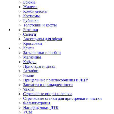
Брюки
Жилеты
Комбинезоны
Костюмы
Рубашки
Толстовки и кофты
Ботинки
Сапоги
Аксессуары для обуви
Кроссовки
Кейсы
Затыльники и гребни
Магазины
Кобуры
Приклады и цевья
Антабки
Ремни
Прицельные приспособления и ЛЦУ
Запчасти и принадлежности
Чехлы
Стрелковые опоры и сошки
Стрелковые станки для пристрелки и чистки
Фальшпатроны
Насадки, чоки, ДТК
УСМ