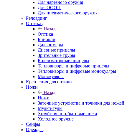
Для нарезного оружия
Для ОООП
Для пневматического оружия
Релоадинг
Оптика
Назад
Оптика
Бинокли
Дальномеры
Дневные прицелы
Зрительные трубы
Коллиматорные прицелы
Тепловизоры и цифровые прицелы
Тепловизоры и цифровые монокуляры
Монокуляры
Крепления для оптики
Ножи
Назад
Ножи
Заточные устройства и точилки для ножей
Мультитулы
Хозяйственно-бытовые ножи
Холодное оружие
Сейфы
Одежда