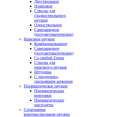
Двуствольное
Помповое
Стволы для
гладкоствольного
оружия
Одноствольное
Самозарядное
(полуавтоматическое)
Нарезное оружие
Комбинированное
Самозарядное
(полуавтоматическое)
Со скобой Генри
Стволы для
нарезного оружия
Штуцеры
С продольно-
скользящим затвором
Пневматическое оружие
Пневматические
винтовки
Пневматические
пистолеты
Спортивное
короткоствольное оружие