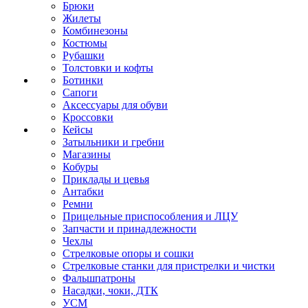
Брюки
Жилеты
Комбинезоны
Костюмы
Рубашки
Толстовки и кофты
Ботинки
Сапоги
Аксессуары для обуви
Кроссовки
Кейсы
Затыльники и гребни
Магазины
Кобуры
Приклады и цевья
Антабки
Ремни
Прицельные приспособления и ЛЦУ
Запчасти и принадлежности
Чехлы
Стрелковые опоры и сошки
Стрелковые станки для пристрелки и чистки
Фальшпатроны
Насадки, чоки, ДТК
УСМ