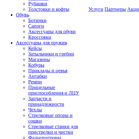
Рубашки
Толстовки и кофты
Услуги
Партнеры
Акци
Обувь
Ботинки
Сапоги
Аксессуары для обуви
Кроссовки
Аксессуары для оружия
Кейсы
Затыльники и гребни
Магазины
Кобуры
Приклады и цевья
Антабки
Ремни
Прицельные
приспособления и ЛЦУ
Запчасти и
принадлежности
Чехлы
Стрелковые опоры и
сошки
Стрелковые станки для
пристрелки и чистки
Фальшпатроны