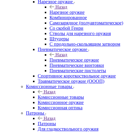
Нарезное оружие
Назад
Нарезное оружие
Комбинированное
Самозарядное (полуавтоматическое)
Со скобой Генри
Стволы для нарезного оружия
Штуцеры
С продольно-скользящим затвором
Пневматическое оружие
Назад
Пневматическое оружие
Пневматические винтовки
Пневматические пистолеты
Спортивное короткоствольное оружие
Травматическое оружие (ОООП)
Комиссионные товары
Назад
Комиссионные товары
Комиссионное оружие
Комиссионная оптика
Патроны
Назад
Патроны
Для гладкоствольного оружия