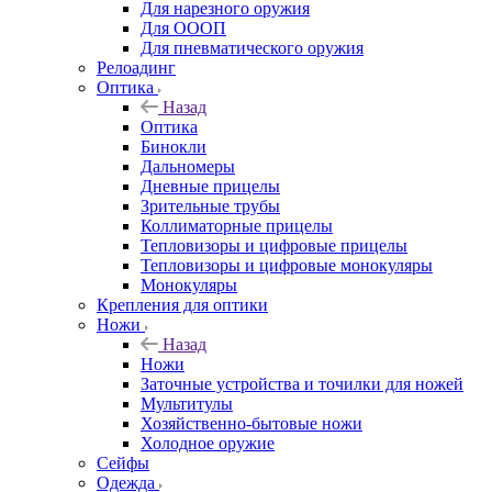
Для нарезного оружия
Для ОООП
Для пневматического оружия
Релоадинг
Оптика
Назад
Оптика
Бинокли
Дальномеры
Дневные прицелы
Зрительные трубы
Коллиматорные прицелы
Тепловизоры и цифровые прицелы
Тепловизоры и цифровые монокуляры
Монокуляры
Крепления для оптики
Ножи
Назад
Ножи
Заточные устройства и точилки для ножей
Мультитулы
Хозяйственно-бытовые ножи
Холодное оружие
Сейфы
Одежда