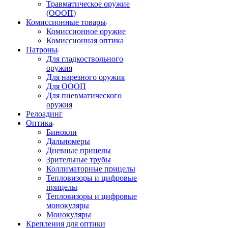
Травматическое оружие
(ОООП)
Комиссионные товары
Комиссионное оружие
Комиссионная оптика
Патроны
Для гладкоствольного
оружия
Для нарезного оружия
Для ОООП
Для пневматического
оружия
Релоадинг
Оптика
Бинокли
Дальномеры
Дневные прицелы
Зрительные трубы
Коллиматорные прицелы
Тепловизоры и цифровые
прицелы
Тепловизоры и цифровые
монокуляры
Монокуляры
Крепления для оптики