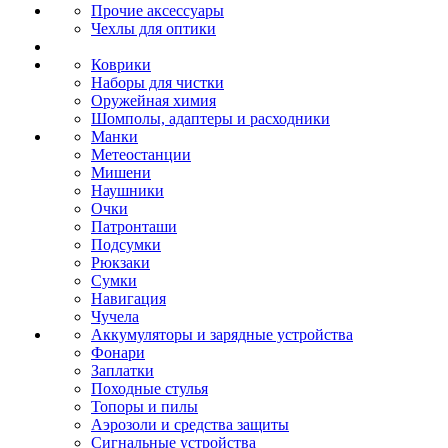
Прочие аксессуары
Чехлы для оптики
Коврики
Наборы для чистки
Оружейная химия
Шомполы, адаптеры и расходники
Манки
Метеостанции
Мишени
Наушники
Очки
Патронташи
Подсумки
Рюкзаки
Сумки
Навигация
Чучела
Аккумуляторы и зарядные устройства
Фонари
Заплатки
Походные стулья
Топоры и пилы
Аэрозоли и средства защиты
Сигнальные устройства