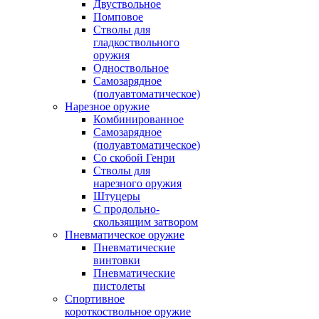
Двуствольное
Помповое
Стволы для
гладкоствольного
оружия
Одноствольное
Самозарядное
(полуавтоматическое)
Нарезное оружие
Комбинированное
Самозарядное
(полуавтоматическое)
Со скобой Генри
Стволы для
нарезного оружия
Штуцеры
С продольно-
скользящим затвором
Пневматическое оружие
Пневматические
винтовки
Пневматические
пистолеты
Спортивное
короткоствольное оружие