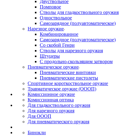
Двуствольное
Помповое
Стволы для гладкоствольного оружия
Одноствольное
Самозарядное (полуавтоматическое)
Нарезное оружие
Комбинированное
Самозарядное (полуавтоматическое)
Со скобой Генри
Стволы для нарезного оружия
Штуцеры
С продольно-скользящим затвором
Пневматическое оружие
Пневматические винтовки
Пневматические пистолеты
Спортивное короткоствольное оружие
Травматическое оружие (ОООП)
Комиссионное оружие
Комиссионная оптика
Для гладкоствольного оружия
Для нарезного оружия
Для ОООП
Для пневматического оружия
Бинокли