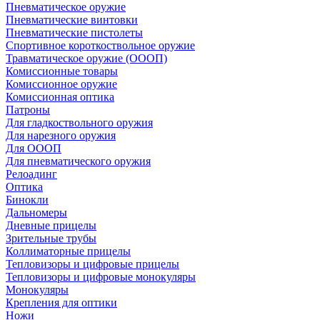
Пневматическое оружие
Пневматические винтовки
Пневматические пистолеты
Спортивное короткоствольное оружие
Травматическое оружие (ОООП)
Комиссионные товары
Комиссионное оружие
Комиссионная оптика
Патроны
Для гладкоствольного оружия
Для нарезного оружия
Для ОООП
Для пневматического оружия
Релоадинг
Оптика
Бинокли
Дальномеры
Дневные прицелы
Зрительные трубы
Коллиматорные прицелы
Тепловизоры и цифровые прицелы
Тепловизоры и цифровые монокуляры
Монокуляры
Крепления для оптики
Ножи