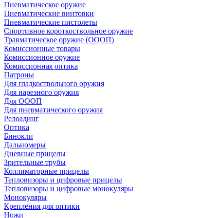
Пневматическое оружие
Пневматические винтовки
Пневматические пистолеты
Спортивное короткоствольное оружие
Травматическое оружие (ОООП)
Комиссионные товары
Комиссионное оружие
Комиссионная оптика
Патроны
Для гладкоствольного оружия
Для нарезного оружия
Для ОООП
Для пневматического оружия
Релоадинг
Оптика
Бинокли
Дальномеры
Дневные прицелы
Зрительные трубы
Коллиматорные прицелы
Тепловизоры и цифровые прицелы
Тепловизоры и цифровые монокуляры
Монокуляры
Крепления для оптики
Ножи