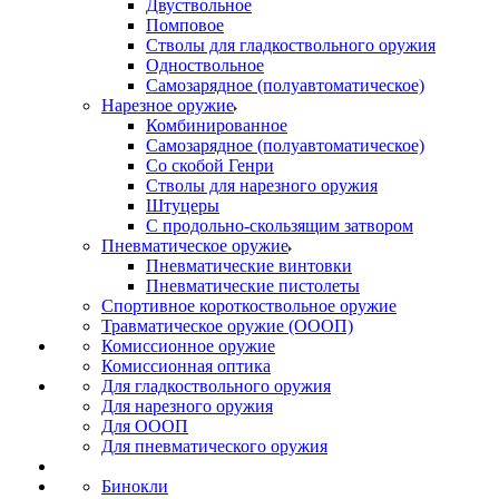
Двуствольное
Помповое
Стволы для гладкоствольного оружия
Одноствольное
Самозарядное (полуавтоматическое)
Нарезное оружие
Комбинированное
Самозарядное (полуавтоматическое)
Со скобой Генри
Стволы для нарезного оружия
Штуцеры
С продольно-скользящим затвором
Пневматическое оружие
Пневматические винтовки
Пневматические пистолеты
Спортивное короткоствольное оружие
Травматическое оружие (ОООП)
Комиссионное оружие
Комиссионная оптика
Для гладкоствольного оружия
Для нарезного оружия
Для ОООП
Для пневматического оружия
Бинокли