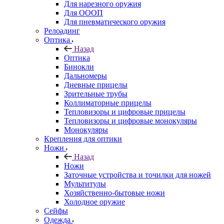
Для нарезного оружия
Для ОООП
Для пневматического оружия
Релоадинг
Оптика
Назад
Оптика
Бинокли
Дальномеры
Дневные прицелы
Зрительные трубы
Коллиматорные прицелы
Тепловизоры и цифровые прицелы
Тепловизоры и цифровые монокуляры
Монокуляры
Крепления для оптики
Ножи
Назад
Ножи
Заточные устройства и точилки для ножей
Мультитулы
Хозяйственно-бытовые ножи
Холодное оружие
Сейфы
Одежда