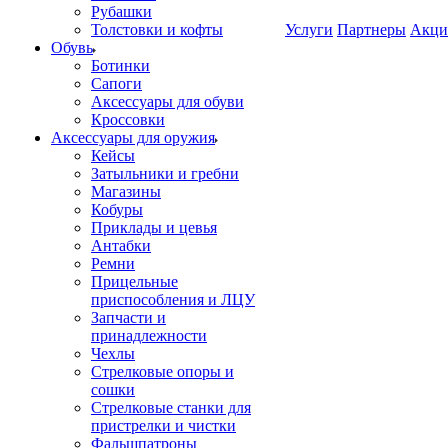
Рубашки
Толстовки и кофты
Услуги
Партнеры
Акци
Обувь
Ботинки
Сапоги
Аксессуары для обуви
Кроссовки
Аксессуары для оружия
Кейсы
Затыльники и гребни
Магазины
Кобуры
Приклады и цевья
Антабки
Ремни
Прицельные
приспособления и ЛЦУ
Запчасти и
принадлежности
Чехлы
Стрелковые опоры и
сошки
Стрелковые станки для
пристрелки и чистки
Фальшпатроны