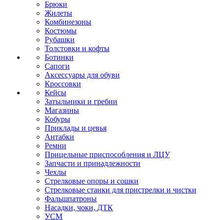
Брюки
Жилеты
Комбинезоны
Костюмы
Рубашки
Толстовки и кофты
Ботинки
Сапоги
Аксессуары для обуви
Кроссовки
Кейсы
Затыльники и гребни
Магазины
Кобуры
Приклады и цевья
Антабки
Ремни
Прицельные приспособления и ЛЦУ
Запчасти и принадлежности
Чехлы
Стрелковые опоры и сошки
Стрелковые станки для пристрелки и чистки
Фальшпатроны
Насадки, чоки, ДТК
УСМ