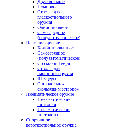
Двуствольное
Помповое
Стволы для
гладкоствольного
оружия
Одноствольное
Самозарядное
(полуавтоматическое)
Нарезное оружие
Комбинированное
Самозарядное
(полуавтоматическое)
Со скобой Генри
Стволы для
нарезного оружия
Штуцеры
С продольно-
скользящим затвором
Пневматическое оружие
Пневматические
винтовки
Пневматические
пистолеты
Спортивное
короткоствольное оружие