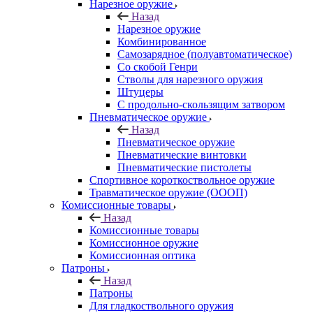
Нарезное оружие
Назад
Нарезное оружие
Комбинированное
Самозарядное (полуавтоматическое)
Со скобой Генри
Стволы для нарезного оружия
Штуцеры
С продольно-скользящим затвором
Пневматическое оружие
Назад
Пневматическое оружие
Пневматические винтовки
Пневматические пистолеты
Спортивное короткоствольное оружие
Травматическое оружие (ОООП)
Комиссионные товары
Назад
Комиссионные товары
Комиссионное оружие
Комиссионная оптика
Патроны
Назад
Патроны
Для гладкоствольного оружия