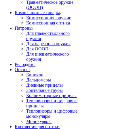
Травматическое оружие
(ОООП)
Комиссионные товары
Комиссионное оружие
Комиссионная оптика
Патроны
Для гладкоствольного
оружия
Для нарезного оружия
Для ОООП
Для пневматического
оружия
Релоадинг
Оптика
Бинокли
Дальномеры
Дневные прицелы
Зрительные трубы
Коллиматорные прицелы
Тепловизоры и цифровые
прицелы
Тепловизоры и цифровые
монокуляры
Монокуляры
Крепления для оптики