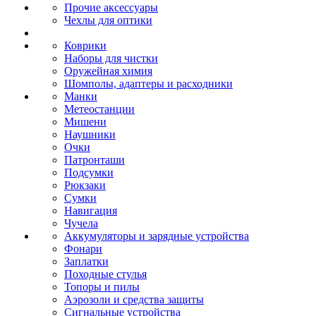
Прочие аксессуары
Чехлы для оптики
Коврики
Наборы для чистки
Оружейная химия
Шомполы, адаптеры и расходники
Манки
Метеостанции
Мишени
Наушники
Очки
Патронташи
Подсумки
Рюкзаки
Сумки
Навигация
Чучела
Аккумуляторы и зарядные устройства
Фонари
Заплатки
Походные стулья
Топоры и пилы
Аэрозоли и средства защиты
Сигнальные устройства