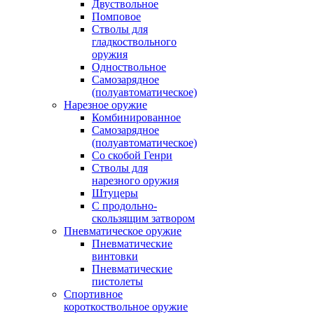
Двуствольное
Помповое
Стволы для
гладкоствольного
оружия
Одноствольное
Самозарядное
(полуавтоматическое)
Нарезное оружие
Комбинированное
Самозарядное
(полуавтоматическое)
Со скобой Генри
Стволы для
нарезного оружия
Штуцеры
С продольно-
скользящим затвором
Пневматическое оружие
Пневматические
винтовки
Пневматические
пистолеты
Спортивное
короткоствольное оружие