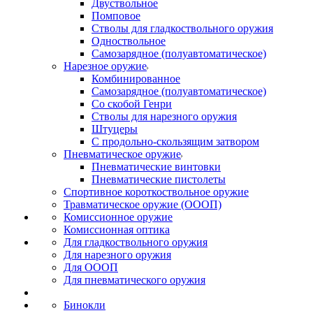
Двуствольное
Помповое
Стволы для гладкоствольного оружия
Одноствольное
Самозарядное (полуавтоматическое)
Нарезное оружие
Комбинированное
Самозарядное (полуавтоматическое)
Со скобой Генри
Стволы для нарезного оружия
Штуцеры
С продольно-скользящим затвором
Пневматическое оружие
Пневматические винтовки
Пневматические пистолеты
Спортивное короткоствольное оружие
Травматическое оружие (ОООП)
Комиссионное оружие
Комиссионная оптика
Для гладкоствольного оружия
Для нарезного оружия
Для ОООП
Для пневматического оружия
Бинокли