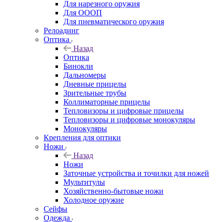
Для нарезного оружия
Для ОООП
Для пневматического оружия
Релоадинг
Оптика
Назад
Оптика
Бинокли
Дальномеры
Дневные прицелы
Зрительные трубы
Коллиматорные прицелы
Тепловизоры и цифровые прицелы
Тепловизоры и цифровые монокуляры
Монокуляры
Крепления для оптики
Ножи
Назад
Ножи
Заточные устройства и точилки для ножей
Мультитулы
Хозяйственно-бытовые ножи
Холодное оружие
Сейфы
Одежда