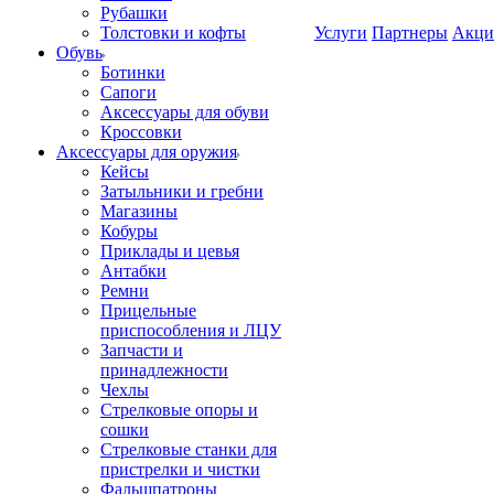
Рубашки
Толстовки и кофты
Услуги
Партнеры
Акци
Обувь
Ботинки
Сапоги
Аксессуары для обуви
Кроссовки
Аксессуары для оружия
Кейсы
Затыльники и гребни
Магазины
Кобуры
Приклады и цевья
Антабки
Ремни
Прицельные
приспособления и ЛЦУ
Запчасти и
принадлежности
Чехлы
Стрелковые опоры и
сошки
Стрелковые станки для
пристрелки и чистки
Фальшпатроны