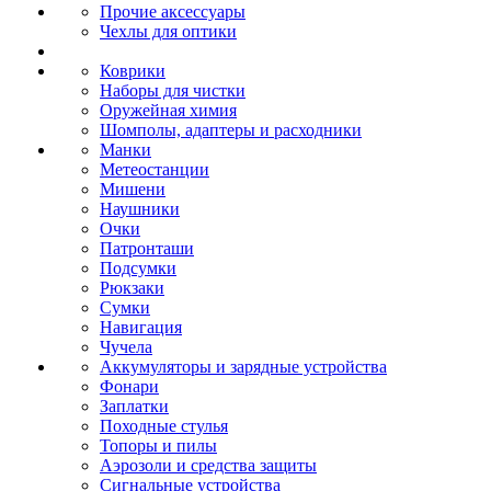
Прочие аксессуары
Чехлы для оптики
Коврики
Наборы для чистки
Оружейная химия
Шомполы, адаптеры и расходники
Манки
Метеостанции
Мишени
Наушники
Очки
Патронташи
Подсумки
Рюкзаки
Сумки
Навигация
Чучела
Аккумуляторы и зарядные устройства
Фонари
Заплатки
Походные стулья
Топоры и пилы
Аэрозоли и средства защиты
Сигнальные устройства