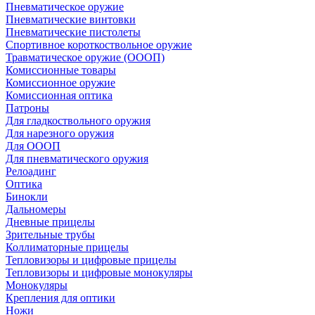
Пневматическое оружие
Пневматические винтовки
Пневматические пистолеты
Спортивное короткоствольное оружие
Травматическое оружие (ОООП)
Комиссионные товары
Комиссионное оружие
Комиссионная оптика
Патроны
Для гладкоствольного оружия
Для нарезного оружия
Для ОООП
Для пневматического оружия
Релоадинг
Оптика
Бинокли
Дальномеры
Дневные прицелы
Зрительные трубы
Коллиматорные прицелы
Тепловизоры и цифровые прицелы
Тепловизоры и цифровые монокуляры
Монокуляры
Крепления для оптики
Ножи