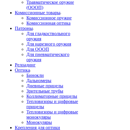
Травматическое оружие
(ОООП)
Комиссионные товары
Комиссионное оружие
Комиссионная оптика
Патроны
Для гладкоствольного
оружия
Для нарезного оружия
Для ОООП
Для пневматического
оружия
Релоадинг
Оптика
Бинокли
Дальномеры
Дневные прицелы
Зрительные трубы
Коллиматорные прицелы
Тепловизоры и цифровые
прицелы
Тепловизоры и цифровые
монокуляры
Монокуляры
Крепления для оптики