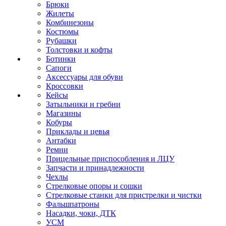
Брюки
Жилеты
Комбинезоны
Костюмы
Рубашки
Толстовки и кофты
Ботинки
Сапоги
Аксессуары для обуви
Кроссовки
Кейсы
Затыльники и гребни
Магазины
Кобуры
Приклады и цевья
Антабки
Ремни
Прицельные приспособления и ЛЦУ
Запчасти и принадлежности
Чехлы
Стрелковые опоры и сошки
Стрелковые станки для пристрелки и чистки
Фальшпатроны
Насадки, чоки, ДТК
УСМ