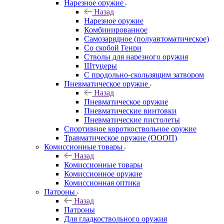
Нарезное оружие
Назад
Нарезное оружие
Комбинированное
Самозарядное (полуавтоматическое)
Со скобой Генри
Стволы для нарезного оружия
Штуцеры
С продольно-скользящим затвором
Пневматическое оружие
Назад
Пневматическое оружие
Пневматические винтовки
Пневматические пистолеты
Спортивное короткоствольное оружие
Травматическое оружие (ОООП)
Комиссионные товары
Назад
Комиссионные товары
Комиссионное оружие
Комиссионная оптика
Патроны
Назад
Патроны
Для гладкоствольного оружия