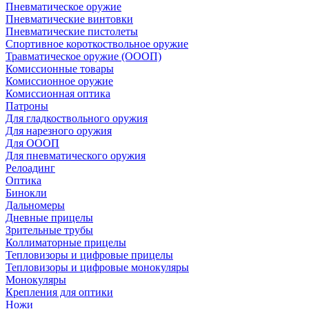
Пневматическое оружие
Пневматические винтовки
Пневматические пистолеты
Спортивное короткоствольное оружие
Травматическое оружие (ОООП)
Комиссионные товары
Комиссионное оружие
Комиссионная оптика
Патроны
Для гладкоствольного оружия
Для нарезного оружия
Для ОООП
Для пневматического оружия
Релоадинг
Оптика
Бинокли
Дальномеры
Дневные прицелы
Зрительные трубы
Коллиматорные прицелы
Тепловизоры и цифровые прицелы
Тепловизоры и цифровые монокуляры
Монокуляры
Крепления для оптики
Ножи