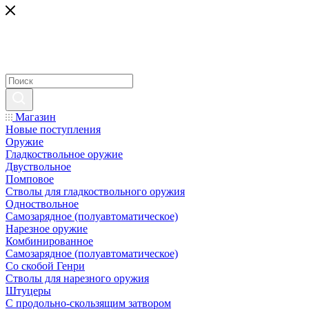
Магазин
Новые поступления
Оружие
Гладкоствольное оружие
Двуствольное
Помповое
Стволы для гладкоствольного оружия
Одноствольное
Самозарядное (полуавтоматическое)
Нарезное оружие
Комбинированное
Самозарядное (полуавтоматическое)
Со скобой Генри
Стволы для нарезного оружия
Штуцеры
С продольно-скользящим затвором