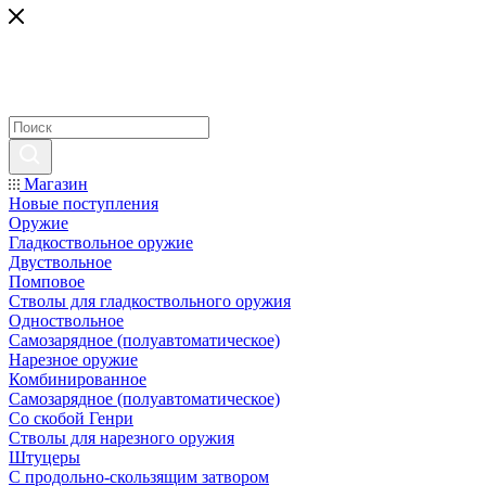
Магазин
Новые поступления
Оружие
Гладкоствольное оружие
Двуствольное
Помповое
Стволы для гладкоствольного оружия
Одноствольное
Самозарядное (полуавтоматическое)
Нарезное оружие
Комбинированное
Самозарядное (полуавтоматическое)
Со скобой Генри
Стволы для нарезного оружия
Штуцеры
С продольно-скользящим затвором