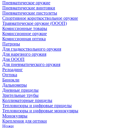
Пневматическое оружие
Пневматические винтовки
Пневматические пистолеты
Спортивное короткоствольное оружие
Травматическое оружие (ОООП)
Комиссионные товары
Комиссионное оружие
Комиссионная оптика
Патроны
Для гладкоствольного оружия
Для нарезного оружия
Для ОООП
Для пневматического оружия
Релоадинг
Оптика
Бинокли
Дальномеры
Дневные прицелы
Зрительные трубы
Коллиматорные прицелы
Тепловизоры и цифровые прицелы
Тепловизоры и цифровые монокуляры
Монокуляры
Крепления для оптики
Ножи