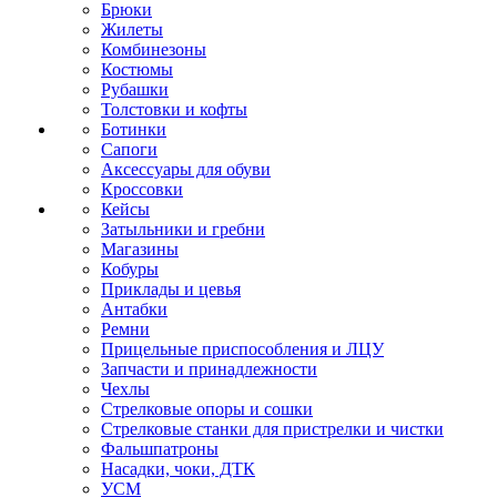
Брюки
Жилеты
Комбинезоны
Костюмы
Рубашки
Толстовки и кофты
Ботинки
Сапоги
Аксессуары для обуви
Кроссовки
Кейсы
Затыльники и гребни
Магазины
Кобуры
Приклады и цевья
Антабки
Ремни
Прицельные приспособления и ЛЦУ
Запчасти и принадлежности
Чехлы
Стрелковые опоры и сошки
Стрелковые станки для пристрелки и чистки
Фальшпатроны
Насадки, чоки, ДТК
УСМ