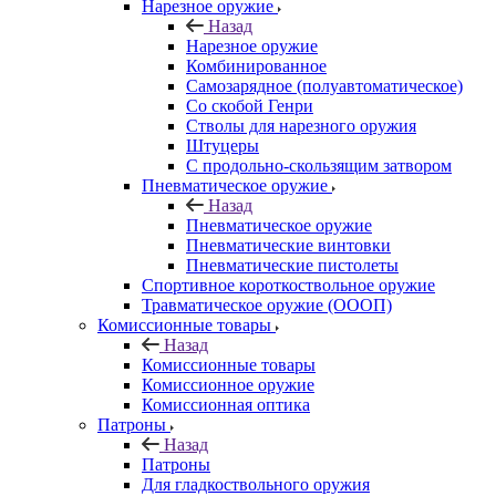
Нарезное оружие
Назад
Нарезное оружие
Комбинированное
Самозарядное (полуавтоматическое)
Со скобой Генри
Стволы для нарезного оружия
Штуцеры
С продольно-скользящим затвором
Пневматическое оружие
Назад
Пневматическое оружие
Пневматические винтовки
Пневматические пистолеты
Спортивное короткоствольное оружие
Травматическое оружие (ОООП)
Комиссионные товары
Назад
Комиссионные товары
Комиссионное оружие
Комиссионная оптика
Патроны
Назад
Патроны
Для гладкоствольного оружия