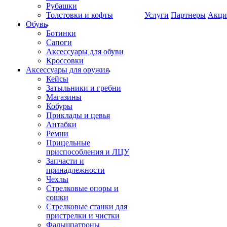
Рубашки
Толстовки и кофты
Услуги
Партнеры
Акци
Обувь
Ботинки
Сапоги
Аксессуары для обуви
Кроссовки
Аксессуары для оружия
Кейсы
Затыльники и гребни
Магазины
Кобуры
Приклады и цевья
Антабки
Ремни
Прицельные
приспособления и ЛЦУ
Запчасти и
принадлежности
Чехлы
Стрелковые опоры и
сошки
Стрелковые станки для
пристрелки и чистки
Фальшпатроны