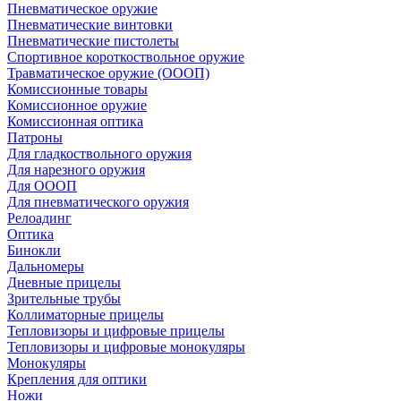
Пневматическое оружие
Пневматические винтовки
Пневматические пистолеты
Спортивное короткоствольное оружие
Травматическое оружие (ОООП)
Комиссионные товары
Комиссионное оружие
Комиссионная оптика
Патроны
Для гладкоствольного оружия
Для нарезного оружия
Для ОООП
Для пневматического оружия
Релоадинг
Оптика
Бинокли
Дальномеры
Дневные прицелы
Зрительные трубы
Коллиматорные прицелы
Тепловизоры и цифровые прицелы
Тепловизоры и цифровые монокуляры
Монокуляры
Крепления для оптики
Ножи