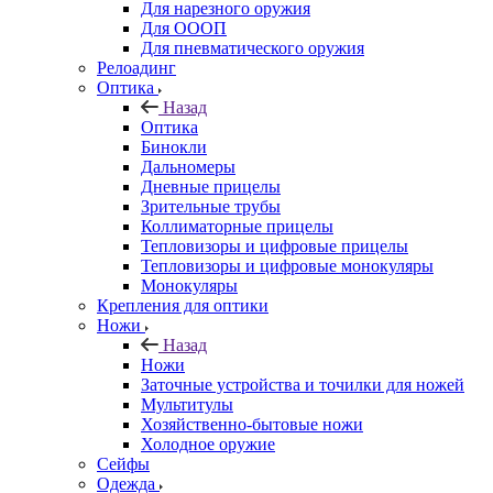
Для нарезного оружия
Для ОООП
Для пневматического оружия
Релоадинг
Оптика
Назад
Оптика
Бинокли
Дальномеры
Дневные прицелы
Зрительные трубы
Коллиматорные прицелы
Тепловизоры и цифровые прицелы
Тепловизоры и цифровые монокуляры
Монокуляры
Крепления для оптики
Ножи
Назад
Ножи
Заточные устройства и точилки для ножей
Мультитулы
Хозяйственно-бытовые ножи
Холодное оружие
Сейфы
Одежда