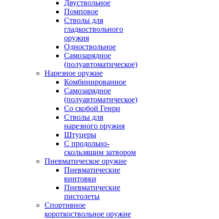
Двуствольное
Помповое
Стволы для
гладкоствольного
оружия
Одноствольное
Самозарядное
(полуавтоматическое)
Нарезное оружие
Комбинированное
Самозарядное
(полуавтоматическое)
Со скобой Генри
Стволы для
нарезного оружия
Штуцеры
С продольно-
скользящим затвором
Пневматическое оружие
Пневматические
винтовки
Пневматические
пистолеты
Спортивное
короткоствольное оружие