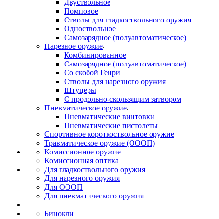
Двуствольное
Помповое
Стволы для гладкоствольного оружия
Одноствольное
Самозарядное (полуавтоматическое)
Нарезное оружие
Комбинированное
Самозарядное (полуавтоматическое)
Со скобой Генри
Стволы для нарезного оружия
Штуцеры
С продольно-скользящим затвором
Пневматическое оружие
Пневматические винтовки
Пневматические пистолеты
Спортивное короткоствольное оружие
Травматическое оружие (ОООП)
Комиссионное оружие
Комиссионная оптика
Для гладкоствольного оружия
Для нарезного оружия
Для ОООП
Для пневматического оружия
Бинокли