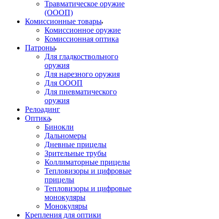
Травматическое оружие
(ОООП)
Комиссионные товары
Комиссионное оружие
Комиссионная оптика
Патроны
Для гладкоствольного
оружия
Для нарезного оружия
Для ОООП
Для пневматического
оружия
Релоадинг
Оптика
Бинокли
Дальномеры
Дневные прицелы
Зрительные трубы
Коллиматорные прицелы
Тепловизоры и цифровые
прицелы
Тепловизоры и цифровые
монокуляры
Монокуляры
Крепления для оптики