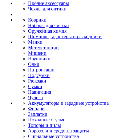
Прочие аксессуары
Чехлы для оптики
Коврики
Наборы для чистки
Оружейная химия
Шомполы, адаптеры и расходники
Манки
Метеостанции
Мишени
Наушники
Очки
Патронташи
Подсумки
Рюкзаки
Сумки
Навигация
Чучела
Аккумуляторы и зарядные устройства
Фонари
Заплатки
Походные стулья
Топоры и пилы
Аэрозоли и средства защиты
Сигнальные устройства