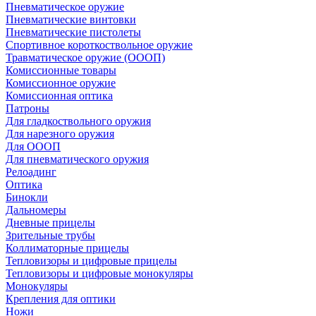
Пневматическое оружие
Пневматические винтовки
Пневматические пистолеты
Спортивное короткоствольное оружие
Травматическое оружие (ОООП)
Комиссионные товары
Комиссионное оружие
Комиссионная оптика
Патроны
Для гладкоствольного оружия
Для нарезного оружия
Для ОООП
Для пневматического оружия
Релоадинг
Оптика
Бинокли
Дальномеры
Дневные прицелы
Зрительные трубы
Коллиматорные прицелы
Тепловизоры и цифровые прицелы
Тепловизоры и цифровые монокуляры
Монокуляры
Крепления для оптики
Ножи