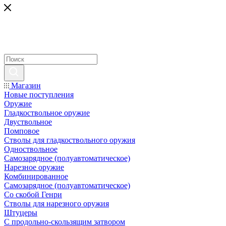
Магазин
Новые поступления
Оружие
Гладкоствольное оружие
Двуствольное
Помповое
Стволы для гладкоствольного оружия
Одноствольное
Самозарядное (полуавтоматическое)
Нарезное оружие
Комбинированное
Самозарядное (полуавтоматическое)
Со скобой Генри
Стволы для нарезного оружия
Штуцеры
С продольно-скользящим затвором