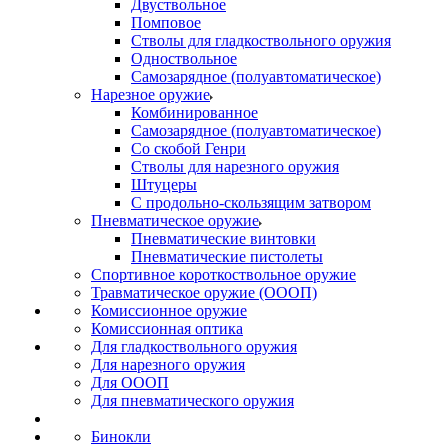
Двуствольное
Помповое
Стволы для гладкоствольного оружия
Одноствольное
Самозарядное (полуавтоматическое)
Нарезное оружие
Комбинированное
Самозарядное (полуавтоматическое)
Со скобой Генри
Стволы для нарезного оружия
Штуцеры
С продольно-скользящим затвором
Пневматическое оружие
Пневматические винтовки
Пневматические пистолеты
Спортивное короткоствольное оружие
Травматическое оружие (ОООП)
Комиссионное оружие
Комиссионная оптика
Для гладкоствольного оружия
Для нарезного оружия
Для ОООП
Для пневматического оружия
Бинокли