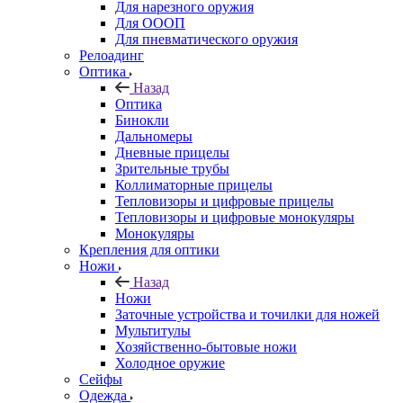
Для нарезного оружия
Для ОООП
Для пневматического оружия
Релоадинг
Оптика
Назад
Оптика
Бинокли
Дальномеры
Дневные прицелы
Зрительные трубы
Коллиматорные прицелы
Тепловизоры и цифровые прицелы
Тепловизоры и цифровые монокуляры
Монокуляры
Крепления для оптики
Ножи
Назад
Ножи
Заточные устройства и точилки для ножей
Мультитулы
Хозяйственно-бытовые ножи
Холодное оружие
Сейфы
Одежда