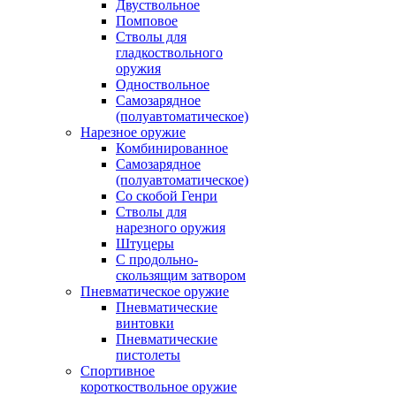
Двуствольное
Помповое
Стволы для
гладкоствольного
оружия
Одноствольное
Самозарядное
(полуавтоматическое)
Нарезное оружие
Комбинированное
Самозарядное
(полуавтоматическое)
Со скобой Генри
Стволы для
нарезного оружия
Штуцеры
С продольно-
скользящим затвором
Пневматическое оружие
Пневматические
винтовки
Пневматические
пистолеты
Спортивное
короткоствольное оружие