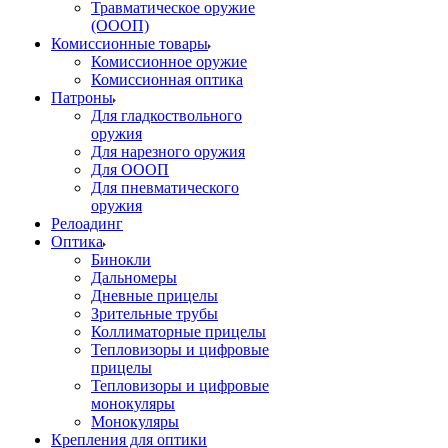
Травматическое оружие
(ОООП)
Комиссионные товары
Комиссионное оружие
Комиссионная оптика
Патроны
Для гладкоствольного
оружия
Для нарезного оружия
Для ОООП
Для пневматического
оружия
Релоадинг
Оптика
Бинокли
Дальномеры
Дневные прицелы
Зрительные трубы
Коллиматорные прицелы
Тепловизоры и цифровые
прицелы
Тепловизоры и цифровые
монокуляры
Монокуляры
Крепления для оптики