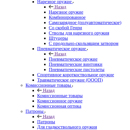
Нарезное оружие
Назад
Нарезное оружие
Комбинированное
Самозарядное (полуавтоматическое)
Со скобой Генри
Стволы для нарезного оружия
Штуцеры
С продольно-скользящим затвором
Пневматическое оружие
Назад
Пневматическое оружие
Пневматические винтовки
Пневматические пистолеты
Спортивное короткоствольное оружие
Травматическое оружие (ОООП)
Комиссионные товары
Назад
Комиссионные товары
Комиссионное оружие
Комиссионная оптика
Патроны
Назад
Патроны
Для гладкоствольного оружия