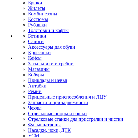
Брюки
Жилеты
Комбинезоны
Костюмы
Рубашки
Толстовки и кофты
Ботинки
Сапоги
Аксессуары для обуви
Кроссовки
Кейсы
Затыльники и гребни
Магазины
Кобуры
Приклады и цевья
Антабки
Ремни
Прицельные приспособления и ЛЦУ
Запчасти и принадлежности
Чехлы
Стрелковые опоры и сошки
Стрелковые станки для пристрелки и чистки
Фальшпатроны
Насадки, чоки, ДТК
УСМ