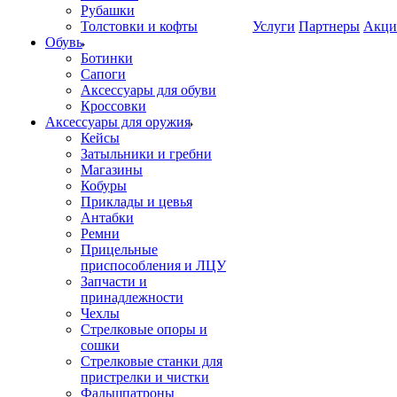
Рубашки
Толстовки и кофты
Услуги
Партнеры
Акци
Обувь
Ботинки
Сапоги
Аксессуары для обуви
Кроссовки
Аксессуары для оружия
Кейсы
Затыльники и гребни
Магазины
Кобуры
Приклады и цевья
Антабки
Ремни
Прицельные
приспособления и ЛЦУ
Запчасти и
принадлежности
Чехлы
Стрелковые опоры и
сошки
Стрелковые станки для
пристрелки и чистки
Фальшпатроны