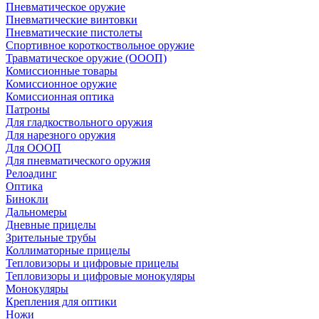
Пневматическое оружие
Пневматические винтовки
Пневматические пистолеты
Спортивное короткоствольное оружие
Травматическое оружие (ОООП)
Комиссионные товары
Комиссионное оружие
Комиссионная оптика
Патроны
Для гладкоствольного оружия
Для нарезного оружия
Для ОООП
Для пневматического оружия
Релоадинг
Оптика
Бинокли
Дальномеры
Дневные прицелы
Зрительные трубы
Коллиматорные прицелы
Тепловизоры и цифровые прицелы
Тепловизоры и цифровые монокуляры
Монокуляры
Крепления для оптики
Ножи