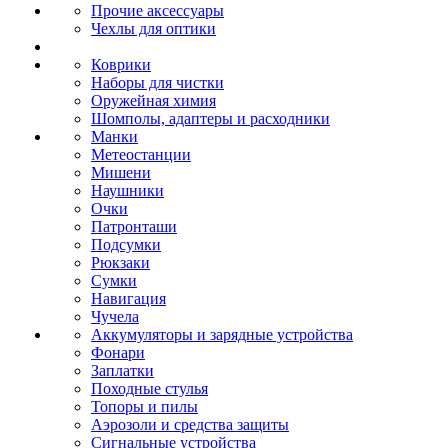
Прочие аксессуары
Чехлы для оптики
Коврики
Наборы для чистки
Оружейная химия
Шомполы, адаптеры и расходники
Манки
Метеостанции
Мишени
Наушники
Очки
Патронташи
Подсумки
Рюкзаки
Сумки
Навигация
Чучела
Аккумуляторы и зарядные устройства
Фонари
Заплатки
Походные стулья
Топоры и пилы
Аэрозоли и средства защиты
Сигнальные устройства