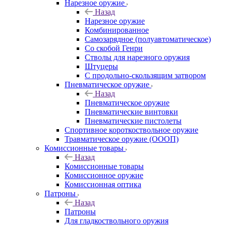
Нарезное оружие
Назад
Нарезное оружие
Комбинированное
Самозарядное (полуавтоматическое)
Со скобой Генри
Стволы для нарезного оружия
Штуцеры
С продольно-скользящим затвором
Пневматическое оружие
Назад
Пневматическое оружие
Пневматические винтовки
Пневматические пистолеты
Спортивное короткоствольное оружие
Травматическое оружие (ОООП)
Комиссионные товары
Назад
Комиссионные товары
Комиссионное оружие
Комиссионная оптика
Патроны
Назад
Патроны
Для гладкоствольного оружия