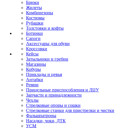
Брюки
Жилеты
Комбинезоны
Костюмы
Рубашки
Толстовки и кофты
Ботинки
Сапоги
Аксессуары для обуви
Кроссовки
Кейсы
Затыльники и гребни
Магазины
Кобуры
Приклады и цевья
Антабки
Ремни
Прицельные приспособления и ЛЦУ
Запчасти и принадлежности
Чехлы
Стрелковые опоры и сошки
Стрелковые станки для пристрелки и чистки
Фальшпатроны
Насадки, чоки, ДТК
УСМ