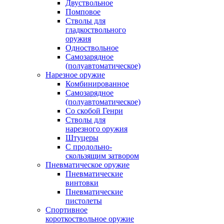
Двуствольное
Помповое
Стволы для
гладкоствольного
оружия
Одноствольное
Самозарядное
(полуавтоматическое)
Нарезное оружие
Комбинированное
Самозарядное
(полуавтоматическое)
Со скобой Генри
Стволы для
нарезного оружия
Штуцеры
С продольно-
скользящим затвором
Пневматическое оружие
Пневматические
винтовки
Пневматические
пистолеты
Спортивное
короткоствольное оружие