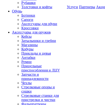
Рубашки
Толстовки и кофты
Услуги
Партнеры
Акци
Обувь
Ботинки
Сапоги
Аксессуары для обуви
Кроссовки
Аксессуары для оружия
Кейсы
Затыльники и гребни
Магазины
Кобуры
Приклады и цевья
Антабки
Ремни
Прицельные
приспособления и ЛЦУ
Запчасти и
принадлежности
Чехлы
Стрелковые опоры и
сошки
Стрелковые станки для
пристрелки и чистки
Фальшпатроны