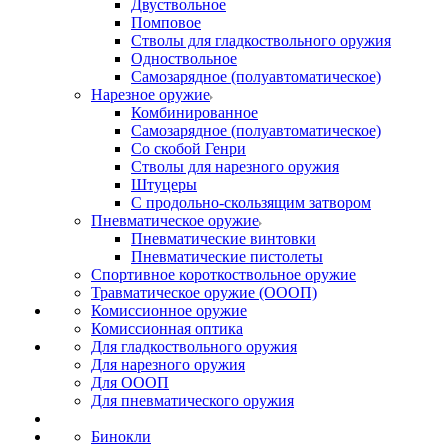
Двуствольное
Помповое
Стволы для гладкоствольного оружия
Одноствольное
Самозарядное (полуавтоматическое)
Нарезное оружие
Комбинированное
Самозарядное (полуавтоматическое)
Со скобой Генри
Стволы для нарезного оружия
Штуцеры
С продольно-скользящим затвором
Пневматическое оружие
Пневматические винтовки
Пневматические пистолеты
Спортивное короткоствольное оружие
Травматическое оружие (ОООП)
Комиссионное оружие
Комиссионная оптика
Для гладкоствольного оружия
Для нарезного оружия
Для ОООП
Для пневматического оружия
Бинокли