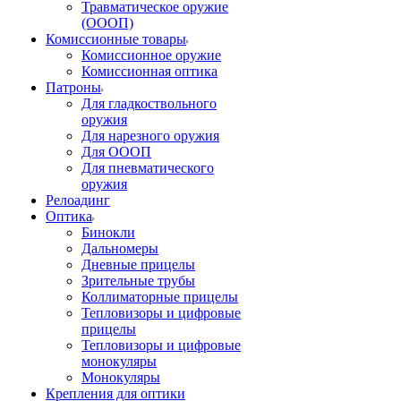
Травматическое оружие
(ОООП)
Комиссионные товары
Комиссионное оружие
Комиссионная оптика
Патроны
Для гладкоствольного
оружия
Для нарезного оружия
Для ОООП
Для пневматического
оружия
Релоадинг
Оптика
Бинокли
Дальномеры
Дневные прицелы
Зрительные трубы
Коллиматорные прицелы
Тепловизоры и цифровые
прицелы
Тепловизоры и цифровые
монокуляры
Монокуляры
Крепления для оптики