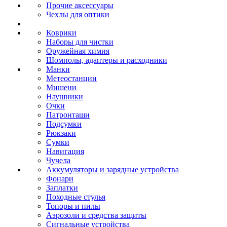
Прочие аксессуары
Чехлы для оптики
Коврики
Наборы для чистки
Оружейная химия
Шомполы, адаптеры и расходники
Манки
Метеостанции
Мишени
Наушники
Очки
Патронташи
Подсумки
Рюкзаки
Сумки
Навигация
Чучела
Аккумуляторы и зарядные устройства
Фонари
Заплатки
Походные стулья
Топоры и пилы
Аэрозоли и средства защиты
Сигнальные устройства