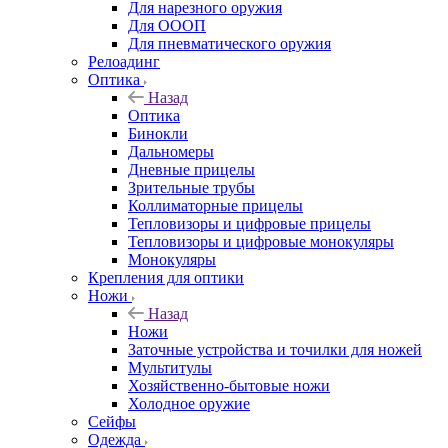
Для нарезного оружия
Для ОООП
Для пневматического оружия
Релоадинг
Оптика
Назад
Оптика
Бинокли
Дальномеры
Дневные прицелы
Зрительные трубы
Коллиматорные прицелы
Тепловизоры и цифровые прицелы
Тепловизоры и цифровые монокуляры
Монокуляры
Крепления для оптики
Ножи
Назад
Ножи
Заточные устройства и точилки для ножей
Мультитулы
Хозяйственно-бытовые ножи
Холодное оружие
Сейфы
Одежда