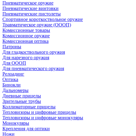
Пневматическое оружие
Пневматические винтовки
Пневматические пистолеты
Спортивное короткоствольное оружие
Травматическое оружие (ОООП)
Комиссионные товары
Комиссионное оружие
Комиссионная оптика
Патроны
Для гладкоствольного оружия
Для нарезного оружия
Для ОООП
Для пневматического оружия
Релоадинг
Оптика
Бинокли
Дальномеры
Дневные прицелы
Зрительные трубы
Коллиматорные прицелы
Тепловизоры и цифровые прицелы
Тепловизоры и цифровые монокуляры
Монокуляры
Крепления для оптики
Ножи