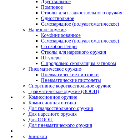
Двуствольное
Помповое
Стволы для гладкоствольного оружия
Одноствольное
Самозарядное (полуавтоматическое)
Нарезное оружие
Комбинированное
Самозарядное (полуавтоматическое)
Со скобой Генри
Стволы для нарезного оружия
Штуцеры
С продольно-скользящим затвором
Пневматическое оружие
Пневматические винтовки
Пневматические пистолеты
Спортивное короткоствольное оружие
Травматическое оружие (ОООП)
Комиссионное оружие
Комиссионная оптика
Для гладкоствольного оружия
Для нарезного оружия
Для ОООП
Для пневматического оружия
Бинокли