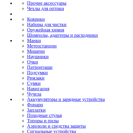
Прочие аксессуары
Чехлы для оптики
Коврики
Наборы для чистки
Оружейная химия
Шомполы, адаптеры и расходники
Манки
Метеостанции
Мишени
Наушники
Очки
Патронташи
Подсумки
Рюкзаки
Сумки
Навигация
Чучела
Аккумуляторы и зарядные устройства
Фонари
Заплатки
Походные стулья
Топоры и пилы
Аэрозоли и средства защиты
Сигнальные устройства