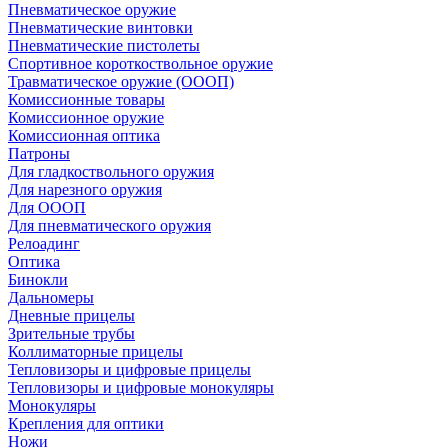
Пневматическое оружие
Пневматические винтовки
Пневматические пистолеты
Спортивное короткоствольное оружие
Травматическое оружие (ОООП)
Комиссионные товары
Комиссионное оружие
Комиссионная оптика
Патроны
Для гладкоствольного оружия
Для нарезного оружия
Для ОООП
Для пневматического оружия
Релоадинг
Оптика
Бинокли
Дальномеры
Дневные прицелы
Зрительные трубы
Коллиматорные прицелы
Тепловизоры и цифровые прицелы
Тепловизоры и цифровые монокуляры
Монокуляры
Крепления для оптики
Ножи