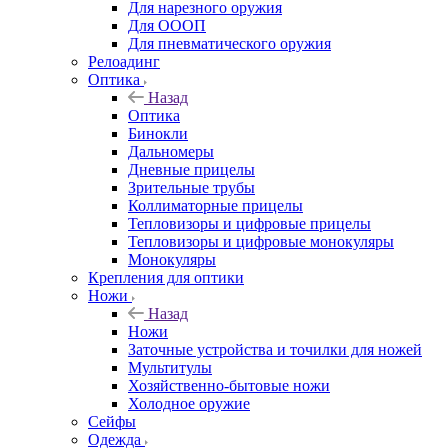
Для нарезного оружия
Для ОООП
Для пневматического оружия
Релоадинг
Оптика
Назад
Оптика
Бинокли
Дальномеры
Дневные прицелы
Зрительные трубы
Коллиматорные прицелы
Тепловизоры и цифровые прицелы
Тепловизоры и цифровые монокуляры
Монокуляры
Крепления для оптики
Ножи
Назад
Ножи
Заточные устройства и точилки для ножей
Мультитулы
Хозяйственно-бытовые ножи
Холодное оружие
Сейфы
Одежда