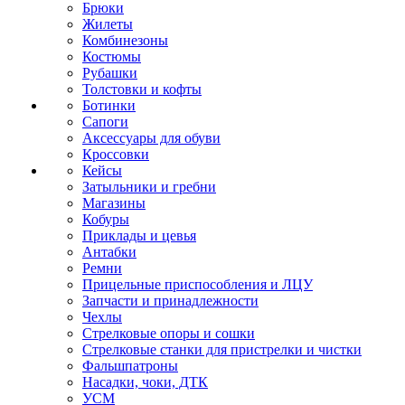
Брюки
Жилеты
Комбинезоны
Костюмы
Рубашки
Толстовки и кофты
Ботинки
Сапоги
Аксессуары для обуви
Кроссовки
Кейсы
Затыльники и гребни
Магазины
Кобуры
Приклады и цевья
Антабки
Ремни
Прицельные приспособления и ЛЦУ
Запчасти и принадлежности
Чехлы
Стрелковые опоры и сошки
Стрелковые станки для пристрелки и чистки
Фальшпатроны
Насадки, чоки, ДТК
УСМ