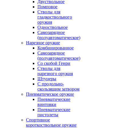
Двуствольное
Помповое
Стволы для
гладкоствольного
оружия
Одноствольное
Самозарядное
(полуавтоматическое)
Нарезное оружие
Комбинированное
Самозарядное
(полуавтоматическое)
Со скобой Генри
Стволы для
нарезного оружия
Штуцеры
С продольно-
скользящим затвором
Пневматическое оружие
Пневматические
винтовки
Пневматические
пистолеты
Спортивное
короткоствольное оружие