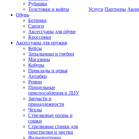
Рубашки
Толстовки и кофты
Услуги
Партнеры
Акци
Обувь
Ботинки
Сапоги
Аксессуары для обуви
Кроссовки
Аксессуары для оружия
Кейсы
Затыльники и гребни
Магазины
Кобуры
Приклады и цевья
Антабки
Ремни
Прицельные
приспособления и ЛЦУ
Запчасти и
принадлежности
Чехлы
Стрелковые опоры и
сошки
Стрелковые станки для
пристрелки и чистки
Фальшпатроны