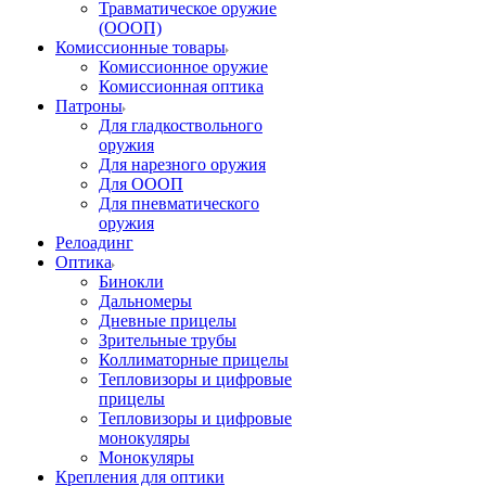
Травматическое оружие
(ОООП)
Комиссионные товары
Комиссионное оружие
Комиссионная оптика
Патроны
Для гладкоствольного
оружия
Для нарезного оружия
Для ОООП
Для пневматического
оружия
Релоадинг
Оптика
Бинокли
Дальномеры
Дневные прицелы
Зрительные трубы
Коллиматорные прицелы
Тепловизоры и цифровые
прицелы
Тепловизоры и цифровые
монокуляры
Монокуляры
Крепления для оптики