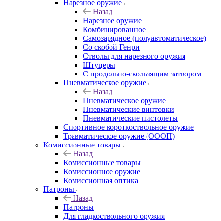
Нарезное оружие
Назад
Нарезное оружие
Комбинированное
Самозарядное (полуавтоматическое)
Со скобой Генри
Стволы для нарезного оружия
Штуцеры
С продольно-скользящим затвором
Пневматическое оружие
Назад
Пневматическое оружие
Пневматические винтовки
Пневматические пистолеты
Спортивное короткоствольное оружие
Травматическое оружие (ОООП)
Комиссионные товары
Назад
Комиссионные товары
Комиссионное оружие
Комиссионная оптика
Патроны
Назад
Патроны
Для гладкоствольного оружия