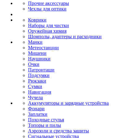
Прочие аксессуары
Чехлы для оптики
Коврики
Наборы для чистки
Оружейная химия
Шомполы, адаптеры и расходники
Манки
Метеостанции
Мишени
Наушники
Очки
Патронташи
Подсумки
Рюкзаки
Сумки
Навигация
Чучела
Аккумуляторы и зарядные устройства
Фонари
Заплатки
Походные стулья
Топоры и пилы
Аэрозоли и средства защиты
Сигнальные устройства