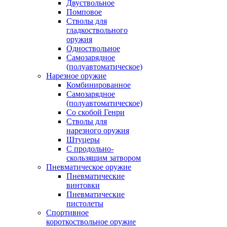
Двуствольное
Помповое
Стволы для
гладкоствольного
оружия
Одноствольное
Самозарядное
(полуавтоматическое)
Нарезное оружие
Комбинированное
Самозарядное
(полуавтоматическое)
Со скобой Генри
Стволы для
нарезного оружия
Штуцеры
С продольно-
скользящим затвором
Пневматическое оружие
Пневматические
винтовки
Пневматические
пистолеты
Спортивное
короткоствольное оружие