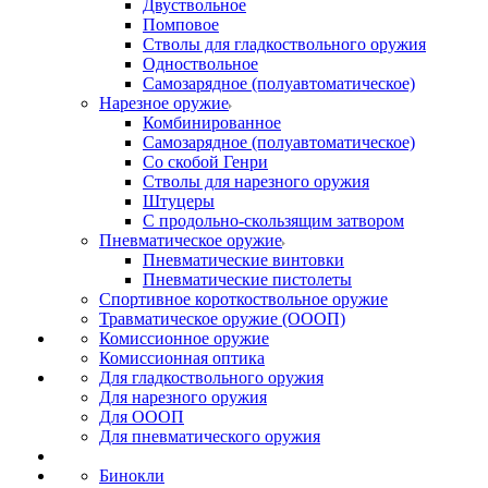
Двуствольное
Помповое
Стволы для гладкоствольного оружия
Одноствольное
Самозарядное (полуавтоматическое)
Нарезное оружие
Комбинированное
Самозарядное (полуавтоматическое)
Со скобой Генри
Стволы для нарезного оружия
Штуцеры
С продольно-скользящим затвором
Пневматическое оружие
Пневматические винтовки
Пневматические пистолеты
Спортивное короткоствольное оружие
Травматическое оружие (ОООП)
Комиссионное оружие
Комиссионная оптика
Для гладкоствольного оружия
Для нарезного оружия
Для ОООП
Для пневматического оружия
Бинокли