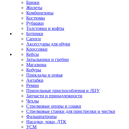
Брюки
Жилеты
Комбинезоны
Костюмы
Рубашки
Толстовки и кофты
Ботинки
Сапоги
Аксессуары для обуви
Кроссовки
Кейсы
Затыльники и гребни
Магазины
Кобуры
Приклады и цевья
Антабки
Ремни
Прицельные приспособления и ЛЦУ
Запчасти и принадлежности
Чехлы
Стрелковые опоры и сошки
Стрелковые станки для пристрелки и чистки
Фальшпатроны
Насадки, чоки, ДТК
УСМ