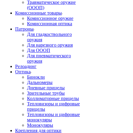
Травматическое оружие
(ОООП)
Комиссионные товары
Комиссионное оружие
Комиссионная оптика
Патроны
Для гладкоствольного
оружия
Для нарезного оружия
Для ОООП
Для пневматического
оружия
Релоадинг
Оптика
Бинокли
Дальномеры
Дневные прицелы
Зрительные трубы
Коллиматорные прицелы
Тепловизоры и цифровые
прицелы
Тепловизоры и цифровые
монокуляры
Монокуляры
Крепления для оптики