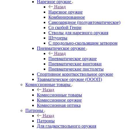
Нарезное оружие
Назад
Нарезное оружие
Комбинированное
Самозарядное (полуавтоматическое)
Со скобой Генри
Стволы для нарезного оружия
Штуцеры
С продольно-скользящим затвором
Пневматическое оружие
Назад
Пневматическое оружие
Пневматические винтовки
Пневматические пистолеты
Спортивное короткоствольное оружие
Травматическое оружие (ОООП)
Комиссионные товары
Назад
Комиссионные товары
Комиссионное оружие
Комиссионная оптика
Патроны
Назад
Патроны
Для гладкоствольного оружия