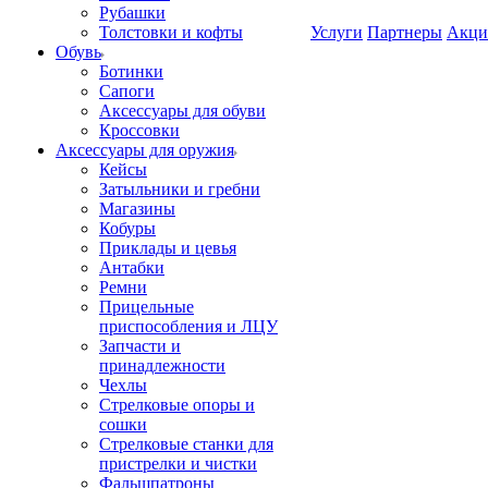
Рубашки
Толстовки и кофты
Услуги
Партнеры
Акци
Обувь
Ботинки
Сапоги
Аксессуары для обуви
Кроссовки
Аксессуары для оружия
Кейсы
Затыльники и гребни
Магазины
Кобуры
Приклады и цевья
Антабки
Ремни
Прицельные
приспособления и ЛЦУ
Запчасти и
принадлежности
Чехлы
Стрелковые опоры и
сошки
Стрелковые станки для
пристрелки и чистки
Фальшпатроны