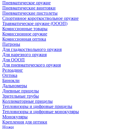
Пневматическое оружие
Пневматические винтовки
Пневматические пистолеты
Спортивное короткоствольное оружие
Травматическое оружие (ОООП)
Комиссионные товары
Комиссионное оружие
Комиссионная оптика
Патроны
Для гладкоствольного оружия
Для нарезного оружия
Для ОООП
Для пневматического оружия
Релоадинг
Оптика
Бинокли
Дальномеры
Дневные прицелы
Зрительные трубы
Коллиматорные прицелы
Тепловизоры и цифровые прицелы
Тепловизоры и цифровые монокуляры
Монокуляры
Крепления для оптики
Ножи