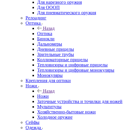
Для нарезного оружия
Для ОООП
Для пневматического оружия
Релоадинг
Оптика
Назад
Оптика
Бинокли
Дальномеры
Дневные прицелы
Зрительные трубы
Коллиматорные прицелы
Тепловизоры и цифровые прицелы
Тепловизоры и цифровые монокуляры
Монокуляры
Крепления для оптики
Ножи
Назад
Ножи
Заточные устройства и точилки для ножей
Мультитулы
Хозяйственно-бытовые ножи
Холодное оружие
Сейфы
Одежда