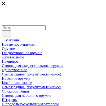
Магазин
Новые поступления
Оружие
Гладкоствольное оружие
Двуствольное
Помповое
Стволы для гладкоствольного оружия
Одноствольное
Самозарядное (полуавтоматическое)
Нарезное оружие
Комбинированное
Самозарядное (полуавтоматическое)
Со скобой Генри
Стволы для нарезного оружия
Штуцеры
С продольно-скользящим затвором