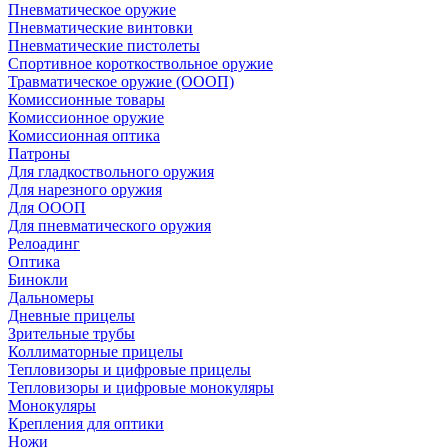
Пневматическое оружие
Пневматические винтовки
Пневматические пистолеты
Спортивное короткоствольное оружие
Травматическое оружие (ОООП)
Комиссионные товары
Комиссионное оружие
Комиссионная оптика
Патроны
Для гладкоствольного оружия
Для нарезного оружия
Для ОООП
Для пневматического оружия
Релоадинг
Оптика
Бинокли
Дальномеры
Дневные прицелы
Зрительные трубы
Коллиматорные прицелы
Тепловизоры и цифровые прицелы
Тепловизоры и цифровые монокуляры
Монокуляры
Крепления для оптики
Ножи