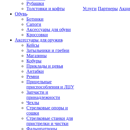
Рубашки
Толстовки и кофты
Услуги
Партнеры
Акци
Обувь
Ботинки
Сапоги
Аксессуары для обуви
Кроссовки
Аксессуары для оружия
Кейсы
Затыльники и гребни
Магазины
Кобуры
Приклады и цевья
Антабки
Ремни
Прицельные
приспособления и ЛЦУ
Запчасти и
принадлежности
Чехлы
Стрелковые опоры и
сошки
Стрелковые станки для
пристрелки и чистки
Фальшпатроны