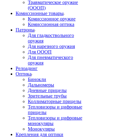
Травматическое оружие
(ОООП)
Комиссионные товары
Комиссионное оружие
Комиссионная оптика
Патроны
Для гладкоствольного
оружия
Для нарезного оружия
Для ОООП
Для пневматического
оружия
Релоадинг
Оптика
Бинокли
Дальномеры
Дневные прицелы
Зрительные трубы
Коллиматорные прицелы
Тепловизоры и цифровые
прицелы
Тепловизоры и цифровые
монокуляры
Монокуляры
Крепления для оптики