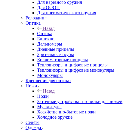
Для нарезного оружия
Для ОООП
Для пневматического оружия
Релоадинг
Оптика
Назад
Оптика
Бинокли
Дальномеры
Дневные прицелы
Зрительные трубы
Коллиматорные прицелы
Тепловизоры и цифровые прицелы
Тепловизоры и цифровые монокуляры
Монокуляры
Крепления для оптики
Ножи
Назад
Ножи
Заточные устройства и точилки для ножей
Мультитулы
Хозяйственно-бытовые ножи
Холодное оружие
Сейфы
Одежда