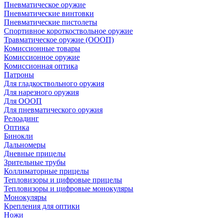
Пневматическое оружие
Пневматические винтовки
Пневматические пистолеты
Спортивное короткоствольное оружие
Травматическое оружие (ОООП)
Комиссионные товары
Комиссионное оружие
Комиссионная оптика
Патроны
Для гладкоствольного оружия
Для нарезного оружия
Для ОООП
Для пневматического оружия
Релоадинг
Оптика
Бинокли
Дальномеры
Дневные прицелы
Зрительные трубы
Коллиматорные прицелы
Тепловизоры и цифровые прицелы
Тепловизоры и цифровые монокуляры
Монокуляры
Крепления для оптики
Ножи