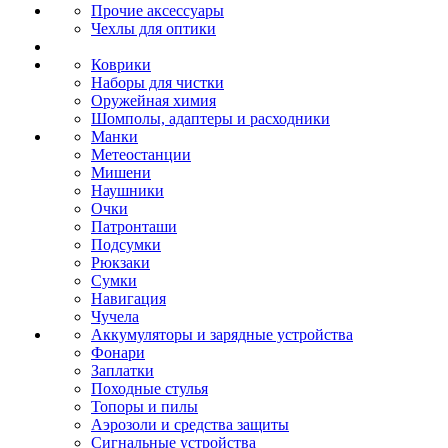
Прочие аксессуары
Чехлы для оптики
Коврики
Наборы для чистки
Оружейная химия
Шомполы, адаптеры и расходники
Манки
Метеостанции
Мишени
Наушники
Очки
Патронташи
Подсумки
Рюкзаки
Сумки
Навигация
Чучела
Аккумуляторы и зарядные устройства
Фонари
Заплатки
Походные стулья
Топоры и пилы
Аэрозоли и средства защиты
Сигнальные устройства