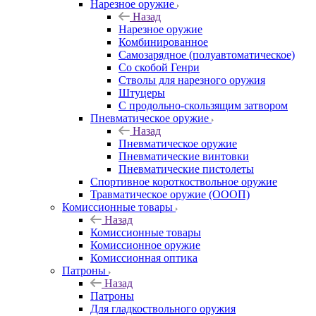
Нарезное оружие
Назад
Нарезное оружие
Комбинированное
Самозарядное (полуавтоматическое)
Со скобой Генри
Стволы для нарезного оружия
Штуцеры
С продольно-скользящим затвором
Пневматическое оружие
Назад
Пневматическое оружие
Пневматические винтовки
Пневматические пистолеты
Спортивное короткоствольное оружие
Травматическое оружие (ОООП)
Комиссионные товары
Назад
Комиссионные товары
Комиссионное оружие
Комиссионная оптика
Патроны
Назад
Патроны
Для гладкоствольного оружия