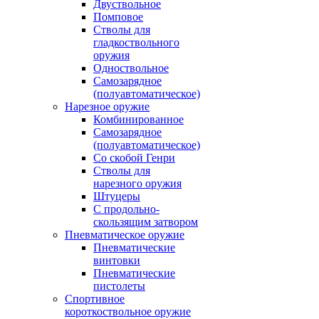
Двуствольное
Помповое
Стволы для
гладкоствольного
оружия
Одноствольное
Самозарядное
(полуавтоматическое)
Нарезное оружие
Комбинированное
Самозарядное
(полуавтоматическое)
Со скобой Генри
Стволы для
нарезного оружия
Штуцеры
С продольно-
скользящим затвором
Пневматическое оружие
Пневматические
винтовки
Пневматические
пистолеты
Спортивное
короткоствольное оружие