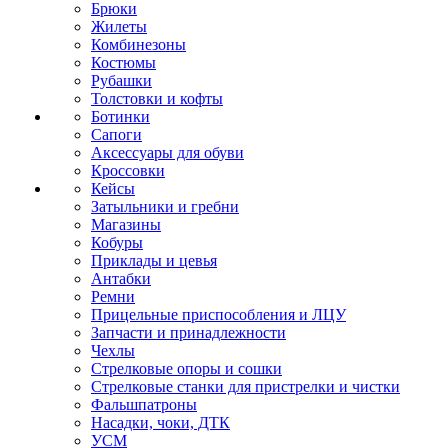
Брюки
Жилеты
Комбинезоны
Костюмы
Рубашки
Толстовки и кофты
Ботинки
Сапоги
Аксессуары для обуви
Кроссовки
Кейсы
Затыльники и гребни
Магазины
Кобуры
Приклады и цевья
Антабки
Ремни
Прицельные приспособления и ЛЦУ
Запчасти и принадлежности
Чехлы
Стрелковые опоры и сошки
Стрелковые станки для пристрелки и чистки
Фальшпатроны
Насадки, чоки, ДТК
УСМ