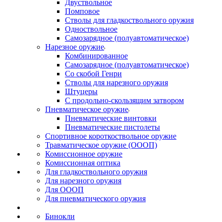
Двуствольное
Помповое
Стволы для гладкоствольного оружия
Одноствольное
Самозарядное (полуавтоматическое)
Нарезное оружие
Комбинированное
Самозарядное (полуавтоматическое)
Со скобой Генри
Стволы для нарезного оружия
Штуцеры
С продольно-скользящим затвором
Пневматическое оружие
Пневматические винтовки
Пневматические пистолеты
Спортивное короткоствольное оружие
Травматическое оружие (ОООП)
Комиссионное оружие
Комиссионная оптика
Для гладкоствольного оружия
Для нарезного оружия
Для ОООП
Для пневматического оружия
Бинокли