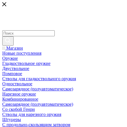
Магазин
Новые поступления
Оружие
Гладкоствольное оружие
Двуствольное
Помповое
Стволы для гладкоствольного оружия
Одноствольное
Самозарядное (полуавтоматическое)
Нарезное оружие
Комбинированное
Самозарядное (полуавтоматическое)
Со скобой Генри
Стволы для нарезного оружия
Штуцеры
С продольно-скользящим затвором