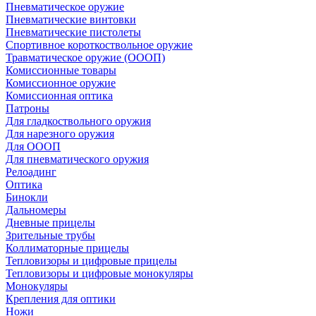
Пневматическое оружие
Пневматические винтовки
Пневматические пистолеты
Спортивное короткоствольное оружие
Травматическое оружие (ОООП)
Комиссионные товары
Комиссионное оружие
Комиссионная оптика
Патроны
Для гладкоствольного оружия
Для нарезного оружия
Для ОООП
Для пневматического оружия
Релоадинг
Оптика
Бинокли
Дальномеры
Дневные прицелы
Зрительные трубы
Коллиматорные прицелы
Тепловизоры и цифровые прицелы
Тепловизоры и цифровые монокуляры
Монокуляры
Крепления для оптики
Ножи