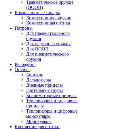
Травматическое оружие
(ОООП)
Комиссионные товары
Комиссионное оружие
Комиссионная оптика
Патроны
Для гладкоствольного
оружия
Для нарезного оружия
Для ОООП
Для пневматического
оружия
Релоадинг
Оптика
Бинокли
Дальномеры
Дневные прицелы
Зрительные трубы
Коллиматорные прицелы
Тепловизоры и цифровые
прицелы
Тепловизоры и цифровые
монокуляры
Монокуляры
Крепления для оптики