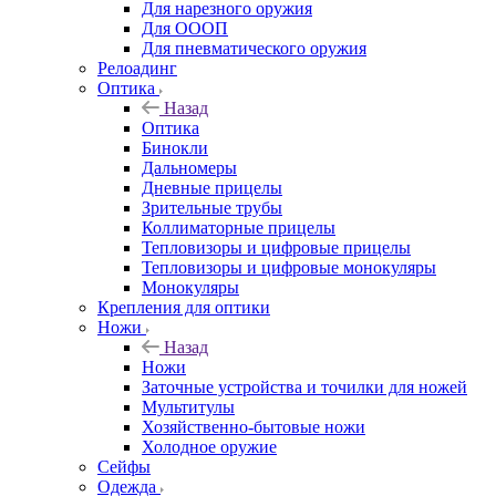
Для нарезного оружия
Для ОООП
Для пневматического оружия
Релоадинг
Оптика
Назад
Оптика
Бинокли
Дальномеры
Дневные прицелы
Зрительные трубы
Коллиматорные прицелы
Тепловизоры и цифровые прицелы
Тепловизоры и цифровые монокуляры
Монокуляры
Крепления для оптики
Ножи
Назад
Ножи
Заточные устройства и точилки для ножей
Мультитулы
Хозяйственно-бытовые ножи
Холодное оружие
Сейфы
Одежда