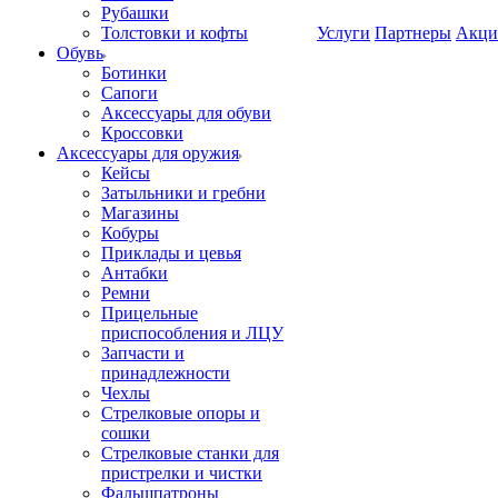
Рубашки
Толстовки и кофты
Услуги
Партнеры
Акци
Обувь
Ботинки
Сапоги
Аксессуары для обуви
Кроссовки
Аксессуары для оружия
Кейсы
Затыльники и гребни
Магазины
Кобуры
Приклады и цевья
Антабки
Ремни
Прицельные
приспособления и ЛЦУ
Запчасти и
принадлежности
Чехлы
Стрелковые опоры и
сошки
Стрелковые станки для
пристрелки и чистки
Фальшпатроны