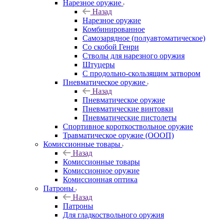
Нарезное оружие
Назад
Нарезное оружие
Комбинированное
Самозарядное (полуавтоматическое)
Со скобой Генри
Стволы для нарезного оружия
Штуцеры
С продольно-скользящим затвором
Пневматическое оружие
Назад
Пневматическое оружие
Пневматические винтовки
Пневматические пистолеты
Спортивное короткоствольное оружие
Травматическое оружие (ОООП)
Комиссионные товары
Назад
Комиссионные товары
Комиссионное оружие
Комиссионная оптика
Патроны
Назад
Патроны
Для гладкоствольного оружия