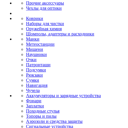
Прочие аксессуары
Чехлы для оптики
Коврики
Наборы для чистки
Оружейная химия
Шомполы, адаптеры и расходники
Манки
Метеостанции
Мишени
Наушники
Очки
Патронташи
Подсумки
Рюкзаки
Сумки
Навигация
Чучела
Аккумуляторы и зарядные устройства
Фонари
Заплатки
Походные стулья
Топоры и пилы
Аэрозоли и средства защиты
Сигнальные устройства