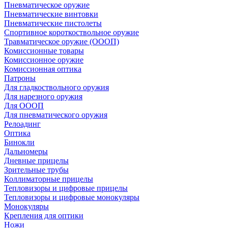
Пневматическое оружие
Пневматические винтовки
Пневматические пистолеты
Спортивное короткоствольное оружие
Травматическое оружие (ОООП)
Комиссионные товары
Комиссионное оружие
Комиссионная оптика
Патроны
Для гладкоствольного оружия
Для нарезного оружия
Для ОООП
Для пневматического оружия
Релоадинг
Оптика
Бинокли
Дальномеры
Дневные прицелы
Зрительные трубы
Коллиматорные прицелы
Тепловизоры и цифровые прицелы
Тепловизоры и цифровые монокуляры
Монокуляры
Крепления для оптики
Ножи