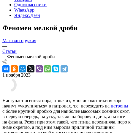
Одноклассники
WhatsApp
Яндекс.Дзен
Феномен мелкой дроби
Магазин оружия
—
Статьи
—
Феномен мелкой дроби
1 ноября 2023
Наступает осенняя пора, а значит, многие охотники вскоре
начнут «укрупняться» в патронах, т.е. переходить на
патроны
с более крупной дробью для наиболее массовых осенних охот,
в первую очередь, на утку, так же на боровую дичь, а на юге –
на фазана. Резон при этом такой, что птица перелиняла, перо к
зиме окрепло, а под ним выросла приличной толщины
пуховая опушка, да ещё и сама птица перед отлетом и