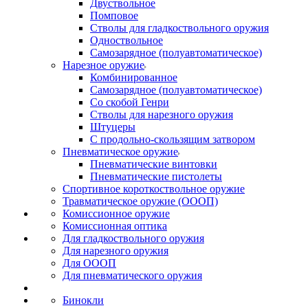
Двуствольное
Помповое
Стволы для гладкоствольного оружия
Одноствольное
Самозарядное (полуавтоматическое)
Нарезное оружие
Комбинированное
Самозарядное (полуавтоматическое)
Со скобой Генри
Стволы для нарезного оружия
Штуцеры
С продольно-скользящим затвором
Пневматическое оружие
Пневматические винтовки
Пневматические пистолеты
Спортивное короткоствольное оружие
Травматическое оружие (ОООП)
Комиссионное оружие
Комиссионная оптика
Для гладкоствольного оружия
Для нарезного оружия
Для ОООП
Для пневматического оружия
Бинокли