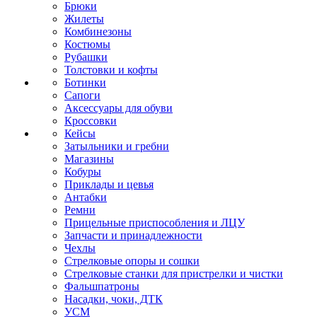
Брюки
Жилеты
Комбинезоны
Костюмы
Рубашки
Толстовки и кофты
Ботинки
Сапоги
Аксессуары для обуви
Кроссовки
Кейсы
Затыльники и гребни
Магазины
Кобуры
Приклады и цевья
Антабки
Ремни
Прицельные приспособления и ЛЦУ
Запчасти и принадлежности
Чехлы
Стрелковые опоры и сошки
Стрелковые станки для пристрелки и чистки
Фальшпатроны
Насадки, чоки, ДТК
УСМ