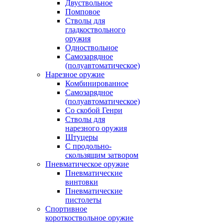
Двуствольное
Помповое
Стволы для
гладкоствольного
оружия
Одноствольное
Самозарядное
(полуавтоматическое)
Нарезное оружие
Комбинированное
Самозарядное
(полуавтоматическое)
Со скобой Генри
Стволы для
нарезного оружия
Штуцеры
С продольно-
скользящим затвором
Пневматическое оружие
Пневматические
винтовки
Пневматические
пистолеты
Спортивное
короткоствольное оружие