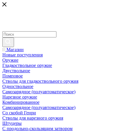
Магазин
Новые поступления
Оружие
Гладкоствольное оружие
Двуствольное
Помповое
Стволы для гладкоствольного оружия
Одноствольное
Самозарядное (полуавтоматическое)
Нарезное оружие
Комбинированное
Самозарядное (полуавтоматическое)
Со скобой Генри
Стволы для нарезного оружия
Штуцеры
С продольно-скользящим затвором