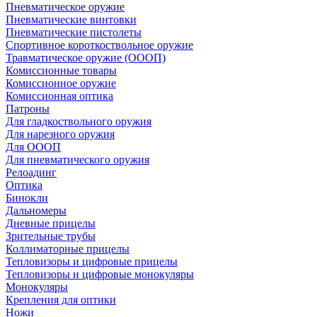
Пневматическое оружие
Пневматические винтовки
Пневматические пистолеты
Спортивное короткоствольное оружие
Травматическое оружие (ОООП)
Комиссионные товары
Комиссионное оружие
Комиссионная оптика
Патроны
Для гладкоствольного оружия
Для нарезного оружия
Для ОООП
Для пневматического оружия
Релоадинг
Оптика
Бинокли
Дальномеры
Дневные прицелы
Зрительные трубы
Коллиматорные прицелы
Тепловизоры и цифровые прицелы
Тепловизоры и цифровые монокуляры
Монокуляры
Крепления для оптики
Ножи