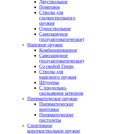
Двуствольное
Помповое
Стволы для
гладкоствольного
оружия
Одноствольное
Самозарядное
(полуавтоматическое)
Нарезное оружие
Комбинированное
Самозарядное
(полуавтоматическое)
Со скобой Генри
Стволы для
нарезного оружия
Штуцеры
С продольно-
скользящим затвором
Пневматическое оружие
Пневматические
винтовки
Пневматические
пистолеты
Спортивное
короткоствольное оружие