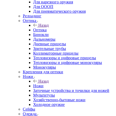
Для нарезного оружия
Для ОООП
Для пневматического оружия
Релоадинг
Оптика
Назад
Оптика
Бинокли
Дальномеры
Дневные прицелы
Зрительные трубы
Коллиматорные прицелы
Тепловизоры и цифровые прицелы
Тепловизоры и цифровые монокуляры
Монокуляры
Крепления для оптики
Ножи
Назад
Ножи
Заточные устройства и точилки для ножей
Мультитулы
Хозяйственно-бытовые ножи
Холодное оружие
Сейфы
Одежда