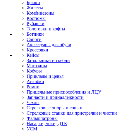
Брюки
Жилеты
Комбинезоны
Костюмы
Рубашки
Толстовки и кофты
Ботинки
Сапоги
Аксессуары для обуви
Кроссовки
Кейсы
Затыльники и гребни
Магазины
Кобуры
Приклады и цевья
Антабки
Ремни
Прицельные приспособления и ЛЦУ
Запчасти и принадлежности
Чехлы
Стрелковые опоры и сошки
Стрелковые станки для пристрелки и чистки
Фальшпатроны
Насадки, чоки, ДТК
УСМ