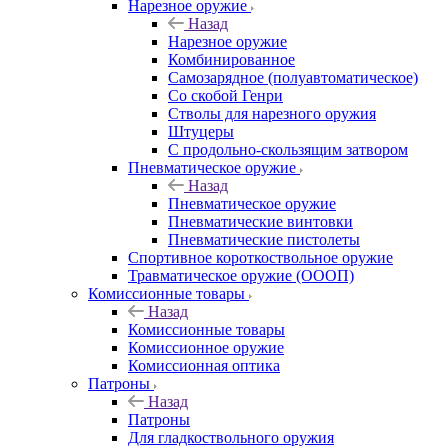
Нарезное оружие
Назад
Нарезное оружие
Комбинированное
Самозарядное (полуавтоматическое)
Со скобой Генри
Стволы для нарезного оружия
Штуцеры
С продольно-скользящим затвором
Пневматическое оружие
Назад
Пневматическое оружие
Пневматические винтовки
Пневматические пистолеты
Спортивное короткоствольное оружие
Травматическое оружие (ОООП)
Комиссионные товары
Назад
Комиссионные товары
Комиссионное оружие
Комиссионная оптика
Патроны
Назад
Патроны
Для гладкоствольного оружия