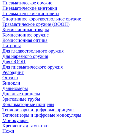
Пневматическое оружие
Пневматические винтовки
Пневматические пистолеты
Спортивное короткоствольное оружие
Травматическое оружие (ОООП)
Комиссионные товары
Комиссионное оружие
Комиссионная оптика
Патроны
Для гладкоствольного оружия
Для нарезного оружия
Для ОООП
Для пневматического оружия
Релоадинг
Оптика
Бинокли
Дальномеры
Дневные прицелы
Зрительные трубы
Коллиматорные прицелы
Тепловизоры и цифровые прицелы
Тепловизоры и цифровые монокуляры
Монокуляры
Крепления для оптики
Ножи