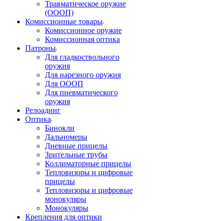
Травматическое оружие
(ОООП)
Комиссионные товары
Комиссионное оружие
Комиссионная оптика
Патроны
Для гладкоствольного
оружия
Для нарезного оружия
Для ОООП
Для пневматического
оружия
Релоадинг
Оптика
Бинокли
Дальномеры
Дневные прицелы
Зрительные трубы
Коллиматорные прицелы
Тепловизоры и цифровые
прицелы
Тепловизоры и цифровые
монокуляры
Монокуляры
Крепления для оптики