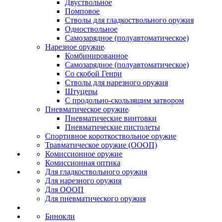
Двуствольное
Помповое
Стволы для гладкоствольного оружия
Одноствольное
Самозарядное (полуавтоматическое)
Нарезное оружие
Комбинированное
Самозарядное (полуавтоматическое)
Со скобой Генри
Стволы для нарезного оружия
Штуцеры
С продольно-скользящим затвором
Пневматическое оружие
Пневматические винтовки
Пневматические пистолеты
Спортивное короткоствольное оружие
Травматическое оружие (ОООП)
Комиссионное оружие
Комиссионная оптика
Для гладкоствольного оружия
Для нарезного оружия
Для ОООП
Для пневматического оружия
Бинокли