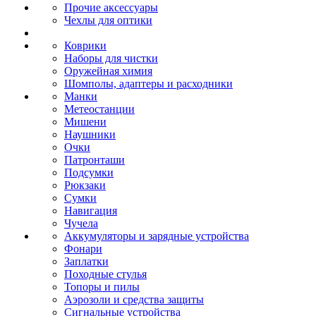
Прочие аксессуары
Чехлы для оптики
Коврики
Наборы для чистки
Оружейная химия
Шомполы, адаптеры и расходники
Манки
Метеостанции
Мишени
Наушники
Очки
Патронташи
Подсумки
Рюкзаки
Сумки
Навигация
Чучела
Аккумуляторы и зарядные устройства
Фонари
Заплатки
Походные стулья
Топоры и пилы
Аэрозоли и средства защиты
Сигнальные устройства