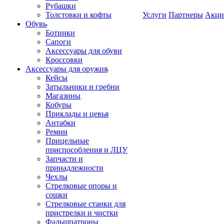
Рубашки
Толстовки и кофты
Услуги
Партнеры
Акци
Обувь
Ботинки
Сапоги
Аксессуары для обуви
Кроссовки
Аксессуары для оружия
Кейсы
Затыльники и гребни
Магазины
Кобуры
Приклады и цевья
Антабки
Ремни
Прицельные
приспособления и ЛЦУ
Запчасти и
принадлежности
Чехлы
Стрелковые опоры и
сошки
Стрелковые станки для
пристрелки и чистки
Фальшпатроны