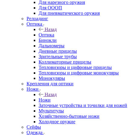
Для нарезного оружия
Для ОООП
Для пневматического оружия
Релоадинг
Оптика
Назад
Оптика
Бинокли
Дальномеры
Дневные прицелы
Зрительные трубы
Коллиматорные прицелы
Тепловизоры и цифровые прицелы
Тепловизоры и цифровые монокуляры
Монокуляры
Крепления для оптики
Ножи
Назад
Ножи
Заточные устройства и точилки для ножей
Мультитулы
Хозяйственно-бытовые ножи
Холодное оружие
Сейфы
Одежда