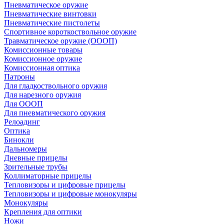
Пневматическое оружие
Пневматические винтовки
Пневматические пистолеты
Спортивное короткоствольное оружие
Травматическое оружие (ОООП)
Комиссионные товары
Комиссионное оружие
Комиссионная оптика
Патроны
Для гладкоствольного оружия
Для нарезного оружия
Для ОООП
Для пневматического оружия
Релоадинг
Оптика
Бинокли
Дальномеры
Дневные прицелы
Зрительные трубы
Коллиматорные прицелы
Тепловизоры и цифровые прицелы
Тепловизоры и цифровые монокуляры
Монокуляры
Крепления для оптики
Ножи