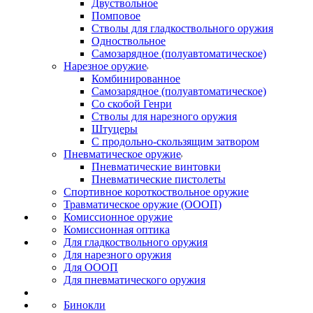
Двуствольное
Помповое
Стволы для гладкоствольного оружия
Одноствольное
Самозарядное (полуавтоматическое)
Нарезное оружие
Комбинированное
Самозарядное (полуавтоматическое)
Со скобой Генри
Стволы для нарезного оружия
Штуцеры
С продольно-скользящим затвором
Пневматическое оружие
Пневматические винтовки
Пневматические пистолеты
Спортивное короткоствольное оружие
Травматическое оружие (ОООП)
Комиссионное оружие
Комиссионная оптика
Для гладкоствольного оружия
Для нарезного оружия
Для ОООП
Для пневматического оружия
Бинокли