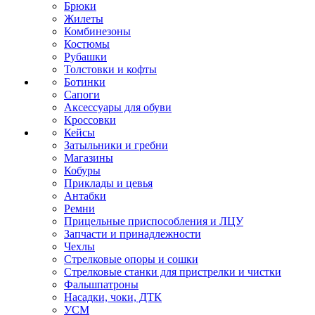
Брюки
Жилеты
Комбинезоны
Костюмы
Рубашки
Толстовки и кофты
Ботинки
Сапоги
Аксессуары для обуви
Кроссовки
Кейсы
Затыльники и гребни
Магазины
Кобуры
Приклады и цевья
Антабки
Ремни
Прицельные приспособления и ЛЦУ
Запчасти и принадлежности
Чехлы
Стрелковые опоры и сошки
Стрелковые станки для пристрелки и чистки
Фальшпатроны
Насадки, чоки, ДТК
УСМ