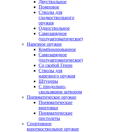
Двуствольное
Помповое
Стволы для
гладкоствольного
оружия
Одноствольное
Самозарядное
(полуавтоматическое)
Нарезное оружие
Комбинированное
Самозарядное
(полуавтоматическое)
Со скобой Генри
Стволы для
нарезного оружия
Штуцеры
С продольно-
скользящим затвором
Пневматическое оружие
Пневматические
винтовки
Пневматические
пистолеты
Спортивное
короткоствольное оружие