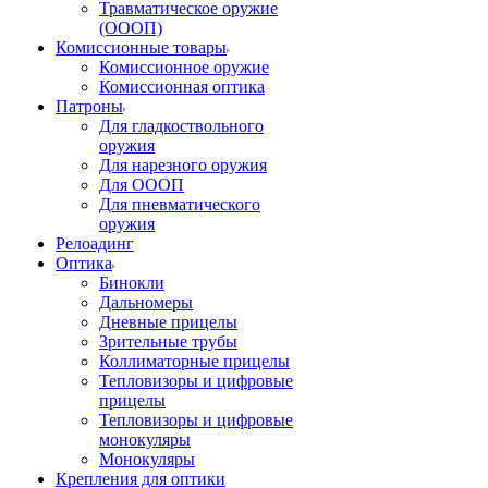
Травматическое оружие
(ОООП)
Комиссионные товары
Комиссионное оружие
Комиссионная оптика
Патроны
Для гладкоствольного
оружия
Для нарезного оружия
Для ОООП
Для пневматического
оружия
Релоадинг
Оптика
Бинокли
Дальномеры
Дневные прицелы
Зрительные трубы
Коллиматорные прицелы
Тепловизоры и цифровые
прицелы
Тепловизоры и цифровые
монокуляры
Монокуляры
Крепления для оптики