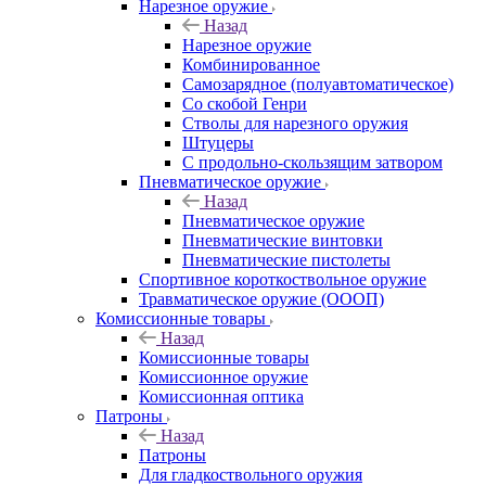
Нарезное оружие
Назад
Нарезное оружие
Комбинированное
Самозарядное (полуавтоматическое)
Со скобой Генри
Стволы для нарезного оружия
Штуцеры
С продольно-скользящим затвором
Пневматическое оружие
Назад
Пневматическое оружие
Пневматические винтовки
Пневматические пистолеты
Спортивное короткоствольное оружие
Травматическое оружие (ОООП)
Комиссионные товары
Назад
Комиссионные товары
Комиссионное оружие
Комиссионная оптика
Патроны
Назад
Патроны
Для гладкоствольного оружия