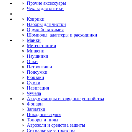
Прочие аксессуары
Чехлы для оптики
Коврики
Наборы для чистки
Оружейная химия
Шомполы, адаптеры и расходники
Манки
Метеостанции
Мишени
Наушники
Очки
Патронташи
Подсумки
Рюкзаки
Сумки
Навигация
Чучела
Аккумуляторы и зарядные устройства
Фонари
Заплатки
Походные стулья
Топоры и пилы
Аэрозоли и средства защиты
Сигнальные устройства