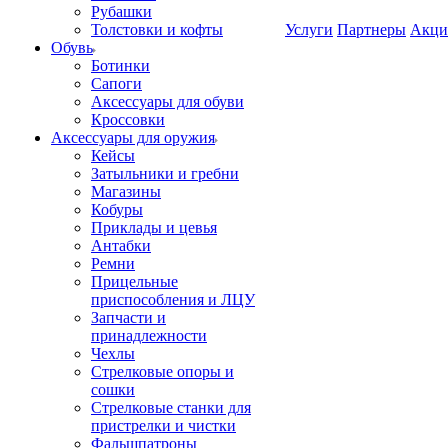
Рубашки
Толстовки и кофты
Услуги
Партнеры
Акци
Обувь
Ботинки
Сапоги
Аксессуары для обуви
Кроссовки
Аксессуары для оружия
Кейсы
Затыльники и гребни
Магазины
Кобуры
Приклады и цевья
Антабки
Ремни
Прицельные
приспособления и ЛЦУ
Запчасти и
принадлежности
Чехлы
Стрелковые опоры и
сошки
Стрелковые станки для
пристрелки и чистки
Фальшпатроны