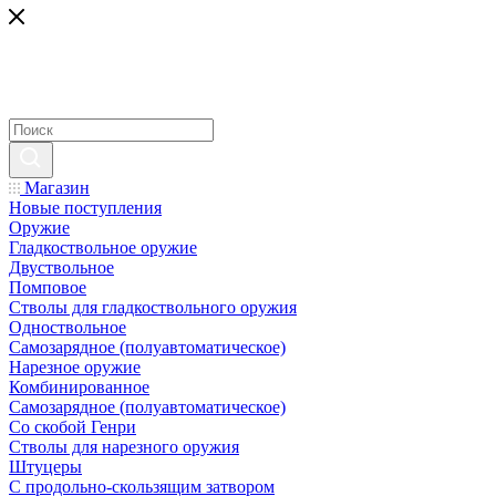
Магазин
Новые поступления
Оружие
Гладкоствольное оружие
Двуствольное
Помповое
Стволы для гладкоствольного оружия
Одноствольное
Самозарядное (полуавтоматическое)
Нарезное оружие
Комбинированное
Самозарядное (полуавтоматическое)
Со скобой Генри
Стволы для нарезного оружия
Штуцеры
С продольно-скользящим затвором