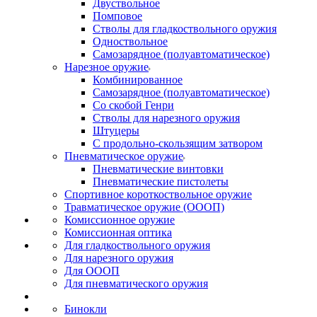
Двуствольное
Помповое
Стволы для гладкоствольного оружия
Одноствольное
Самозарядное (полуавтоматическое)
Нарезное оружие
Комбинированное
Самозарядное (полуавтоматическое)
Со скобой Генри
Стволы для нарезного оружия
Штуцеры
С продольно-скользящим затвором
Пневматическое оружие
Пневматические винтовки
Пневматические пистолеты
Спортивное короткоствольное оружие
Травматическое оружие (ОООП)
Комиссионное оружие
Комиссионная оптика
Для гладкоствольного оружия
Для нарезного оружия
Для ОООП
Для пневматического оружия
Бинокли