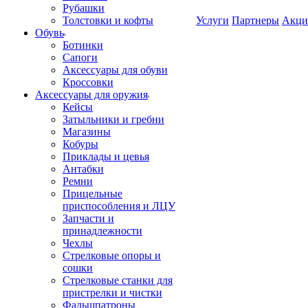
Рубашки
Толстовки и кофты
Услуги
Партнеры
Акци
Обувь
Ботинки
Сапоги
Аксессуары для обуви
Кроссовки
Аксессуары для оружия
Кейсы
Затыльники и гребни
Магазины
Кобуры
Приклады и цевья
Антабки
Ремни
Прицельные
приспособления и ЛЦУ
Запчасти и
принадлежности
Чехлы
Стрелковые опоры и
сошки
Стрелковые станки для
пристрелки и чистки
Фальшпатроны