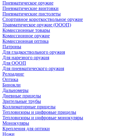
Пневматическое оружие
Пневматические винтовки
Пневматические пистолеты
Спортивное короткоствольное оружие
Травматическое оружие (ОООП)
Комиссионные товары
Комиссионное оружие
Комиссионная оптика
Патроны
Для гладкоствольного оружия
Для нарезного оружия
Для ОООП
Для пневматического оружия
Релоадинг
Оптика
Бинокли
Дальномеры
Дневные прицелы
Зрительные трубы
Коллиматорные прицелы
Тепловизоры и цифровые прицелы
Тепловизоры и цифровые монокуляры
Монокуляры
Крепления для оптики
Ножи