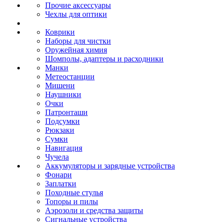
Прочие аксессуары
Чехлы для оптики
Коврики
Наборы для чистки
Оружейная химия
Шомполы, адаптеры и расходники
Манки
Метеостанции
Мишени
Наушники
Очки
Патронташи
Подсумки
Рюкзаки
Сумки
Навигация
Чучела
Аккумуляторы и зарядные устройства
Фонари
Заплатки
Походные стулья
Топоры и пилы
Аэрозоли и средства защиты
Сигнальные устройства