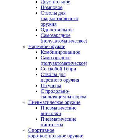
Двуствольное
Помповое
Стволы для
гладкоствольного
оружия
Одноствольное
Самозарядное
(полуавтоматическое)
Нарезное оружие
Комбинированное
Самозарядное
(полуавтоматическое)
Со скобой Генри
Стволы для
нарезного оружия
Штуцеры
С продольно-
скользящим затвором
Пневматическое оружие
Пневматические
винтовки
Пневматические
пистолеты
Спортивное
короткоствольное оружие