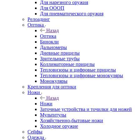
Для нарезного оружия
Для ОООП
Для пневматического оружия
Релоадинг
Оптика
Назад
Оптика
Бинокли
Дальномеры
Дневные прицелы
Зрительные трубы
Коллиматорные прицелы
Тепловизоры и цифровые прицелы
Тепловизоры и цифровые монокуляры
Монокуляры
Крепления для оптики
Ножи
Назад
Ножи
Заточные устройства и точилки для ножей
Мультитулы
Хозяйственно-бытовые ножи
Холодное оружие
Сейфы
Одежда