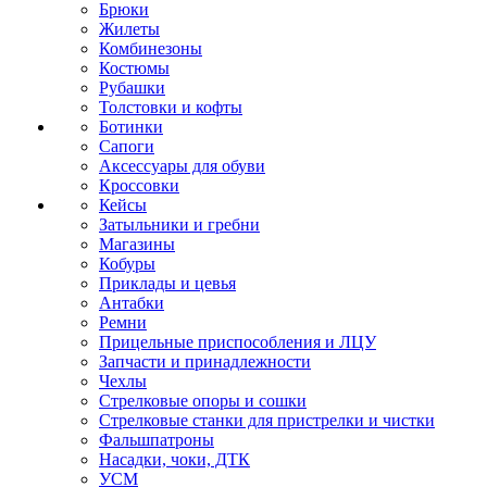
Брюки
Жилеты
Комбинезоны
Костюмы
Рубашки
Толстовки и кофты
Ботинки
Сапоги
Аксессуары для обуви
Кроссовки
Кейсы
Затыльники и гребни
Магазины
Кобуры
Приклады и цевья
Антабки
Ремни
Прицельные приспособления и ЛЦУ
Запчасти и принадлежности
Чехлы
Стрелковые опоры и сошки
Стрелковые станки для пристрелки и чистки
Фальшпатроны
Насадки, чоки, ДТК
УСМ