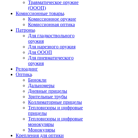
Травматическое оружие
(ОООП)
Комиссионные товары
Комиссионное оружие
Комиссионная оптика
Патроны
Для гладкоствольного
оружия
Для нарезного оружия
Для ОООП
Для пневматического
оружия
Релоадинг
Оптика
Бинокли
Дальномеры
Дневные прицелы
Зрительные трубы
Коллиматорные прицелы
Тепловизоры и цифровые
прицелы
Тепловизоры и цифровые
монокуляры
Монокуляры
Крепления для оптики