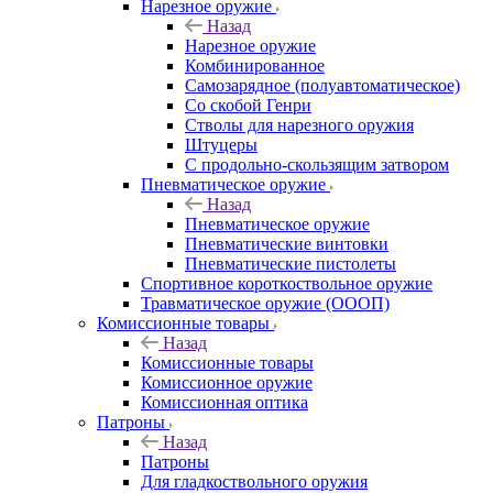
Нарезное оружие
Назад
Нарезное оружие
Комбинированное
Самозарядное (полуавтоматическое)
Со скобой Генри
Стволы для нарезного оружия
Штуцеры
С продольно-скользящим затвором
Пневматическое оружие
Назад
Пневматическое оружие
Пневматические винтовки
Пневматические пистолеты
Спортивное короткоствольное оружие
Травматическое оружие (ОООП)
Комиссионные товары
Назад
Комиссионные товары
Комиссионное оружие
Комиссионная оптика
Патроны
Назад
Патроны
Для гладкоствольного оружия