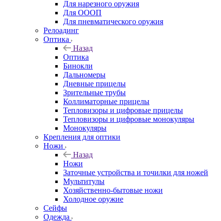
Для нарезного оружия
Для ОООП
Для пневматического оружия
Релоадинг
Оптика
Назад
Оптика
Бинокли
Дальномеры
Дневные прицелы
Зрительные трубы
Коллиматорные прицелы
Тепловизоры и цифровые прицелы
Тепловизоры и цифровые монокуляры
Монокуляры
Крепления для оптики
Ножи
Назад
Ножи
Заточные устройства и точилки для ножей
Мультитулы
Хозяйственно-бытовые ножи
Холодное оружие
Сейфы
Одежда