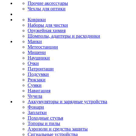
Прочие аксессуары
Чехлы для оптики
Коврики
Наборы для чистки
Оружейная химия
Шомполы, адаптеры и расходники
Манки
Метеостанции
Мишени
Наушники
Очки
Патронташи
Подсумки
Рюкзаки
Сумки
Навигация
Чучела
Аккумуляторы и зарядные устройства
Фонари
Заплатки
Походные стулья
Топоры и пилы
Аэрозоли и средства защиты
Сигнальные устройства