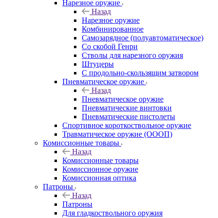
Нарезное оружие
Назад
Нарезное оружие
Комбинированное
Самозарядное (полуавтоматическое)
Со скобой Генри
Стволы для нарезного оружия
Штуцеры
С продольно-скользящим затвором
Пневматическое оружие
Назад
Пневматическое оружие
Пневматические винтовки
Пневматические пистолеты
Спортивное короткоствольное оружие
Травматическое оружие (ОООП)
Комиссионные товары
Назад
Комиссионные товары
Комиссионное оружие
Комиссионная оптика
Патроны
Назад
Патроны
Для гладкоствольного оружия