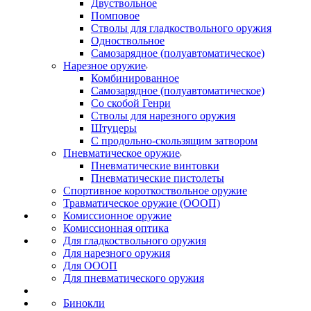
Двуствольное
Помповое
Стволы для гладкоствольного оружия
Одноствольное
Самозарядное (полуавтоматическое)
Нарезное оружие
Комбинированное
Самозарядное (полуавтоматическое)
Со скобой Генри
Стволы для нарезного оружия
Штуцеры
С продольно-скользящим затвором
Пневматическое оружие
Пневматические винтовки
Пневматические пистолеты
Спортивное короткоствольное оружие
Травматическое оружие (ОООП)
Комиссионное оружие
Комиссионная оптика
Для гладкоствольного оружия
Для нарезного оружия
Для ОООП
Для пневматического оружия
Бинокли