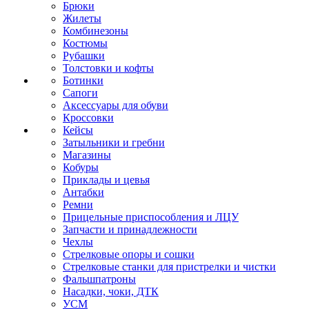
Брюки
Жилеты
Комбинезоны
Костюмы
Рубашки
Толстовки и кофты
Ботинки
Сапоги
Аксессуары для обуви
Кроссовки
Кейсы
Затыльники и гребни
Магазины
Кобуры
Приклады и цевья
Антабки
Ремни
Прицельные приспособления и ЛЦУ
Запчасти и принадлежности
Чехлы
Стрелковые опоры и сошки
Стрелковые станки для пристрелки и чистки
Фальшпатроны
Насадки, чоки, ДТК
УСМ