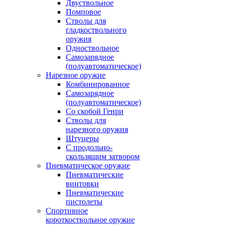
Двуствольное
Помповое
Стволы для
гладкоствольного
оружия
Одноствольное
Самозарядное
(полуавтоматическое)
Нарезное оружие
Комбинированное
Самозарядное
(полуавтоматическое)
Со скобой Генри
Стволы для
нарезного оружия
Штуцеры
С продольно-
скользящим затвором
Пневматическое оружие
Пневматические
винтовки
Пневматические
пистолеты
Спортивное
короткоствольное оружие