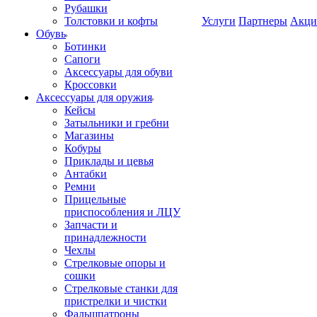
Рубашки
Толстовки и кофты
Услуги
Партнеры
Акци
Обувь
Ботинки
Сапоги
Аксессуары для обуви
Кроссовки
Аксессуары для оружия
Кейсы
Затыльники и гребни
Магазины
Кобуры
Приклады и цевья
Антабки
Ремни
Прицельные
приспособления и ЛЦУ
Запчасти и
принадлежности
Чехлы
Стрелковые опоры и
сошки
Стрелковые станки для
пристрелки и чистки
Фальшпатроны