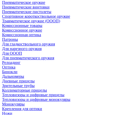
Пневматическое оружие
Пневматические винтовки
Пневматические пистолеты
Спортивное короткоствольное оружие
Травматическое оружие (ОООП)
Комиссионные товары
Комиссионное оружие
Комиссионная оптика
Патроны
Для гладкоствольного оружия
Для нарезного оружия
Для ОООП
Для пневматического оружия
Релоадинг
Оптика
Бинокли
Дальномеры
Дневные прицелы
Зрительные трубы
Коллиматорные прицелы
Тепловизоры и цифровые прицелы
Тепловизоры и цифровые монокуляры
Монокуляры
Крепления для оптики
Ножи