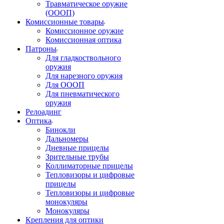
Травматическое оружие
(ОООП)
Комиссионные товары
Комиссионное оружие
Комиссионная оптика
Патроны
Для гладкоствольного
оружия
Для нарезного оружия
Для ОООП
Для пневматического
оружия
Релоадинг
Оптика
Бинокли
Дальномеры
Дневные прицелы
Зрительные трубы
Коллиматорные прицелы
Тепловизоры и цифровые
прицелы
Тепловизоры и цифровые
монокуляры
Монокуляры
Крепления для оптики