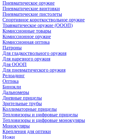
Пневматическое оружие
Пневматические винтовки
Пневматические пистолеты
Спортивное короткоствольное оружие
Травматическое оружие (ОООП)
Комиссионные товары
Комиссионное оружие
Комиссионная оптика
Патроны
Для гладкоствольного оружия
Для нарезного оружия
Для ОООП
Для пневматического оружия
Релоадинг
Оптика
Бинокли
Дальномеры
Дневные прицелы
Зрительные трубы
Коллиматорные прицелы
Тепловизоры и цифровые прицелы
Тепловизоры и цифровые монокуляры
Монокуляры
Крепления для оптики
Ножи