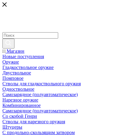
Магазин
Новые поступления
Оружие
Гладкоствольное оружие
Двуствольное
Помповое
Стволы для гладкоствольного оружия
Одноствольное
Самозарядное (полуавтоматическое)
Нарезное оружие
Комбинированное
Самозарядное (полуавтоматическое)
Со скобой Генри
Стволы для нарезного оружия
Штуцеры
С продольно-скользящим затвором